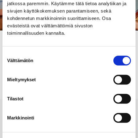
jatkossa paremmin. Käytämme tätä tietoa analytiikan ja
sivujen käyttökokemuksen parantamiseen, sekä
kohdennetun markkinoinnin suorittamiseen. Osa
evästeistä ovat välttämättömiä sivuston
toiminnallisuuden kannalta.
Keskustan uimahalli on auki normaalisti klo 6.00-
18.00.
Suostumuksen
Välttämätön
valinta
AUKIOLOMUUTOS
LIIKUNTA
UIMAHALLI
Mieltymykset
Tilastot
Markkinointi