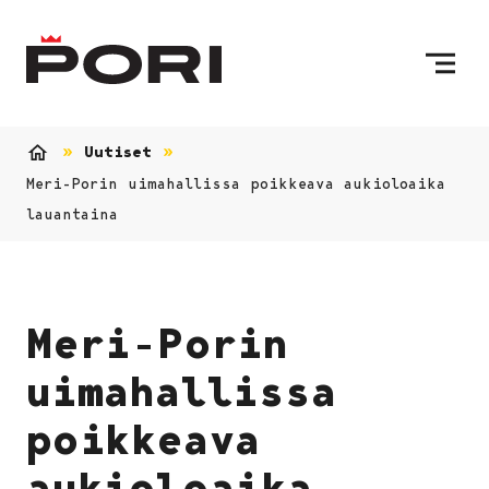
Siirry sisältöön
Etusivulle
Uutiset
Etusivu
Meri-Porin uimahallissa poikkeava aukioloaika
lauantaina
Meri-Porin
uimahallissa
poikkeava
aukioloaika