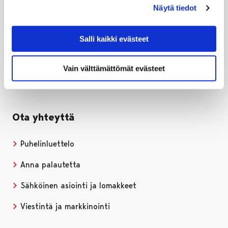
Näytä tiedot
Porin kaupunki
PL 121, 28101 PORI
Puh. 02 621 1100
Salli kaikki evästeet
kirjaamo@pori.fi
Vain välttämättömät evästeet
Porin kaupunki Facebookissa
Avautuu uudessa välilehdessä
Porin kaupunki Instagramissa
Avautuu uudessa välilehdessä
Porin kaupunki Youtubessa
Avautuu uudessa välilehdessä
Porin kaupunki LinkedInissa
Avautuu uudessa välilehdessä
Ota yhteyttä
Puhelinluettelo
Anna palautetta
Sähköinen asiointi ja lomakkeet
Viestintä ja markkinointi