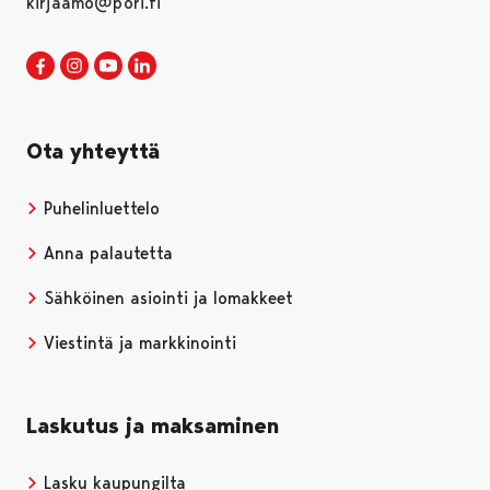
kirjaamo@pori.fi
Porin kaupunki Facebookissa
Avautuu uudessa välilehdessä
Porin kaupunki Instagramissa
Avautuu uudessa välilehdessä
Porin kaupunki Youtubessa
Avautuu uudessa välilehdessä
Porin kaupunki LinkedInissa
Avautuu uudessa välilehdessä
Ota yhteyttä
Puhelinluettelo
Anna palautetta
Sähköinen asiointi ja lomakkeet
Viestintä ja markkinointi
Laskutus ja maksaminen
Lasku kaupungilta