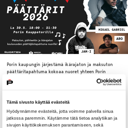
Porin kaupungin järjestämä ikärajaton ja maksuton
päättäritapahtuma kokoaa nuoret yhteen Porin
kauppatorille lauantaina 30. toukokuuta. Illan
pääesiintyjänä lavalle nousee Mikael Gabriel, yksi
suomalaisen rap-musiikin tunnetuimmista nimistä.
Hänen lisäkseen tapahtumassa kuullaan
Tämä sivusto käyttää evästeitä
lämppäriartisteina
Jam-I
ja
Aro.
Jam-I on porilainen
Hyödynnämme evästeitä, jotta voimme palvella sinua
rap-artisti, joka tunnetaan räväkästä lyriikastaan.
jatkossa paremmin. Käytämme tätä tietoa analytiikan ja
Pop-artisti Aron musiikissa puolestaan kuuluu 1970–
sivujen käyttökokemuksen parantamiseen, sekä