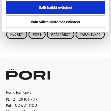
tapahtumaan aikuisen seurassa. Tapahtumaa ovat
Salli kaikki evästeet
tukeneet Nuorisovaltuusto sekä Porin Lasten- ja
Nuortensuojelu säätiö.
Vain välttämättömät evästeet
NUORET
PORI
PÄÄTTÄRIT
TAPAHTUMAT
Porin kaupunki
PL 121, 28101 PORI
Puh. 02 621 1100