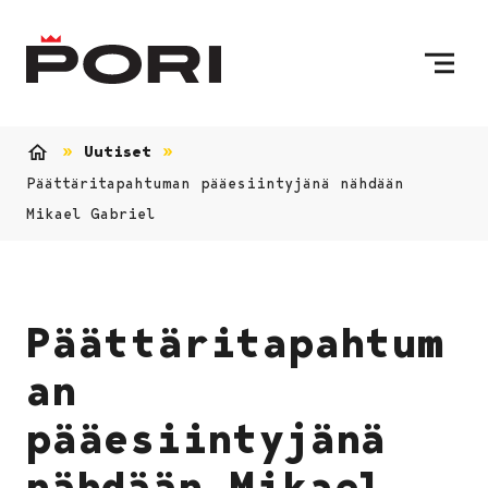
Siirry sisältöön
Etusivulle
Uutiset
Etusivu
Päättäritapahtuman pääesiintyjänä nähdään
Mikael Gabriel
Päättäritapahtum
an
pääesiintyjänä
nähdään Mikael