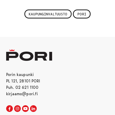
KAUPUNGINVALTUUSTO
PORI
Porin kaupunki
PL 121, 28101 PORI
Puh. 02 621 1100
kirjaamo@pori.fi
Porin kaupunki Facebookissa
Avautuu uudessa välilehdessä
Porin kaupunki Instagramissa
Avautuu uudessa välilehdessä
Porin kaupunki Youtubessa
Avautuu uudessa välilehdessä
Porin kaupunki LinkedInissa
Avautuu uudessa välilehdessä