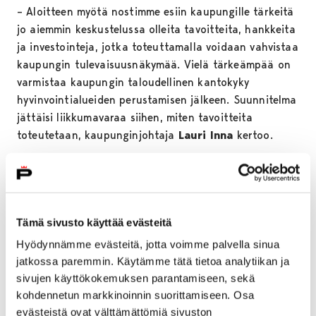
– Aloitteen myötä nostimme esiin kaupungille tärkeitä
jo aiemmin keskustelussa olleita tavoitteita, hankkeita
ja investointeja, jotka toteuttamalla voidaan vahvistaa
kaupungin tulevaisuusnäkymää. Vielä tärkeämpää on
varmistaa kaupungin taloudellinen kantokyky
hyvinvointialueiden perustamisen jälkeen. Suunnitelma
jättäisi liikkumavaraa siihen, miten tavoitteita
toteutetaan, kaupunginjohtaja
Lauri Inna
kertoo.
Valtuutettujen laaja enemmistö on ilmaissut tukensa
strategiselle kasvulle, jonka tarkoituksena on turvata
Porin kaupungin kestävä taloudellinen kasvu sekä Pori
Energia Oy:n tulevaisuus. Tämä tarkoittaa sitä, että
Tämä sivusto käyttää evästeitä
valtuutetut tukevat valmistelun käynnistämistä ja
Hyödynnämme evästeitä, jotta voimme palvella sinua
kasvusuunnitelman tuomista päätöksentekoon eri
jatkossa paremmin. Käytämme tätä tietoa analytiikan ja
vaiheissa.
sivujen käyttökokemuksen parantamiseen, sekä
kohdennetun markkinoinnin suorittamiseen. Osa
Ensimmäisenä askeleena olisi selvittää Pori Energian
evästeistä ovat välttämättömiä sivuston