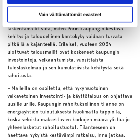
strategisen päätöksenteon myötä. Kaupungin
taloudessa on kuitenkin rakenteellisia haasteita.
Vain välttämättömät evästeet
Virkajohto on esittänyt poliittisille ryhmille
laskentamallit siitä, miten Porin kaupungin kestävä
kehitys ja taloudellinen kantokyky voidaan turvata
pitkällä aikajänteellä. Erilaiset, vuoteen 2034
ulottuvat talousmallit ovat koskeneet kaupungin
investointeja, velkaantumista, vuosittaista
tuloslaskelmaa ja sen kumulatiivista kehitystä sekä
rahoitusta.
– Malleilla on osoitettu, että nykymuotoinen
velkavetoinen investointi- ja käyttötalous on ohjattava
uusille urille. Kaupungin rahoituksellinen tilanne on
energiayhtiön tuloutuksesta huolimatta tappiolla,
koska veloista maksettavien korkojen määrä ylittää jo
yhteenlasketut rahoitustuotot. Tilanteeseen on
haettava nykyistä kestävämpi ratkaisu, Inna jatkaa.