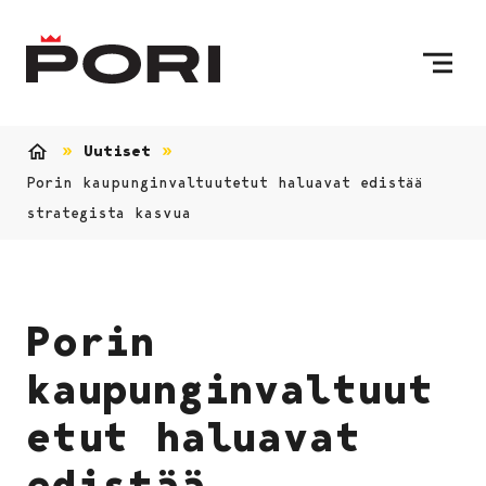
Siirry sisältöön
Etusivulle
Uutiset
Etusivu
Porin kaupunginvaltuutetut haluavat edistää
strategista kasvua
Porin
kaupunginvaltuut
etut haluavat
edistää