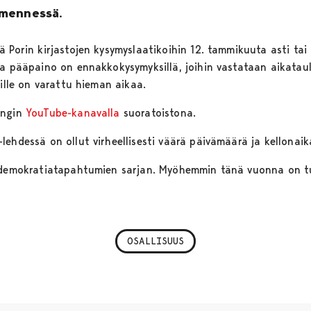
 mennessä.
 Porin kirjastojen kysymyslaatikoihin 12. tammikuuta asti tai
sa pääpaino on ennakkokysymyksillä, joihin vastataan aikataul
sille on varattu hieman aikaa.
ungin
YouTube-kanavalla
suoratoistona.
ehdessä on ollut virheellisesti väärä päivämäärä ja kellonaika
n demokratiatapahtumien sarjan. Myöhemmin tänä vuonna on t
OSALLISUUS