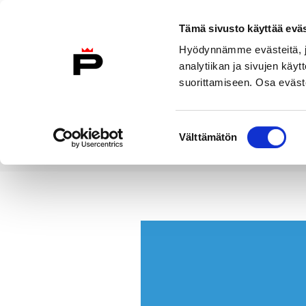
Siirry sisältöön
Tämä sivusto käyttää eväs
Suomeksi
Hyödynnämme evästeitä, jo
Etusivulle
analytiikan ja sivujen kä
suorittamiseen. Osa eväste
Asuminen ja
Kasvatu
ympäristö
koulu
Suostumuksen
Välttämätön
valinta
Uutiset
Tervetuloa kaupunginjo
Etusivu