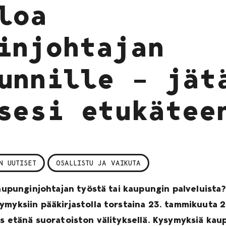
loa
injohtajan
unnille – jät
sesi etukätee
N UUTISET
OSALLISTU JA VAIKUTA
kaupunginjohtajan työstä tai kaupungin palveluista
ymyksiin pääkirjastolla torstaina 23. tammikuuta 2
s etänä suoratoiston välityksellä. Kysymyksiä kaup