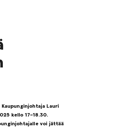
ä
n
? Kaupunginjohtaja Lauri
025 kello 17–18.30.
unginjohtajalle voi jättää