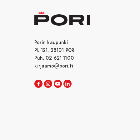
Porin kaupunki
PL 121, 28101 PORI
Puh. 02 621 1100
kirjaamo@pori.fi
Porin kaupunki Facebookissa
Avautuu uudessa välilehdessä
Porin kaupunki Instagramissa
Avautuu uudessa välilehdessä
Porin kaupunki Youtubessa
Avautuu uudessa välilehdessä
Porin kaupunki LinkedInissa
Avautuu uudessa välilehdessä