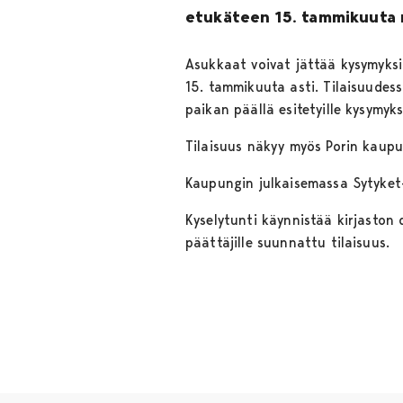
etukäteen 15. tammikuuta
Asukkaat voivat jättää kysymyksiä
15. tammikuuta asti. Tilaisuudes
paikan päällä esitetyille kysymyk
Tilaisuus näkyy myös Porin kaup
Kaupungin julkaisemassa Sytyket-l
Kyselytunti käynnistää kirjasto
päättäjille suunnattu tilaisuus.