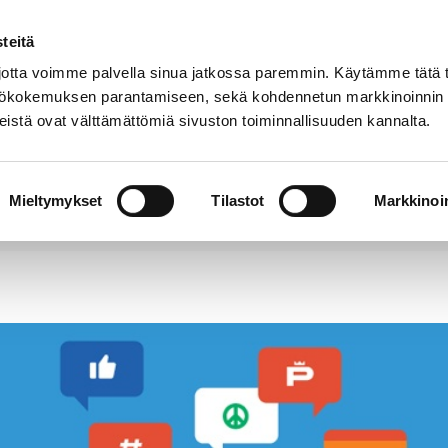
teitä
Puhelinluettelo
Anna palautetta
tta voimme palvella sinua jatkossa paremmin. Käytämme tätä t
yttökokemuksen parantamiseen, sekä kohdennetun markkinoinnin
istä ovat välttämättömiä sivuston toiminnallisuuden kannalta.
s ja
Vapaa-
Hyvinvointi
tus
aika
y
Mieltymykset
Tilastot
Markkinoin
htajan kyselytunnille – jätä kysymyksesi etukäteen