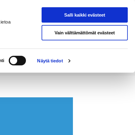
Salli kaikki evästeet
Tapahtumakalenteri
Hae sivustolta
ietoa
Vain välttämättömät evästeet
Työ ja
Kaupunki ja
rittäminen
hallinto
ti
Näytä tiedot