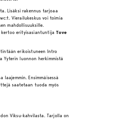
ta. Lisäksi rakennus tarjoaa
c:t. Vierailukeskus voi toimia
en mahdollisuuksille.
 kertoo erityisasiantuntija
Tove
stintään erikoistuneen Intro
oa Yyterin luonnon herkimmistä
na laajemmin. Ensimmäisessä
enttejä saatetaan tuoda myös
odon Viksu-kahvilasta. Tarjolla on