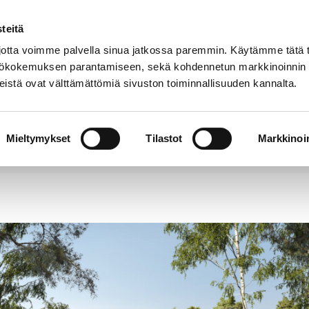
teitä
Puhelinluettelo
Anna palautetta
tta voimme palvella sinua jatkossa paremmin. Käytämme tätä t
yttökokemuksen parantamiseen, sekä kohdennetun markkinoinnin
istä ovat välttämättömiä sivuston toiminnallisuuden kannalta.
s ja
Vapaa-
Hyvinvointi
tus
aika
y
Mieltymykset
Tilastot
Markkinoin
 luo uusia mahdollisuuksia alueen käyttäjille ja pide