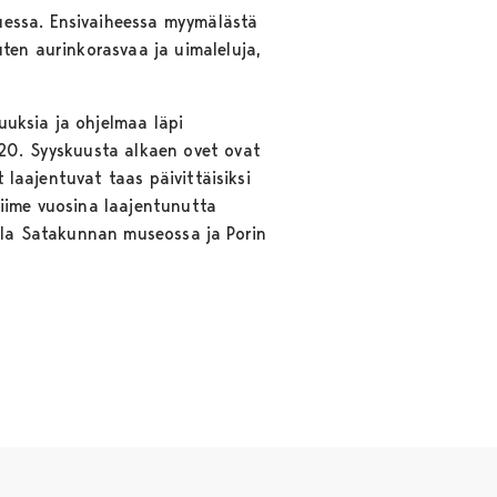
uessa. Ensivaiheessa myymälästä
uten aurinkorasvaa ja uimaleluja,
suuksia ja ohjelmaa läpi
–20. Syyskuusta alkaen ovet ovat
t laajentuvat taas päivittäisiksi
viime vuosina laajentunutta
ella Satakunnan museossa ja Porin