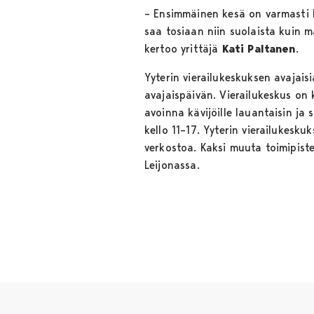
– Ensimmäinen kesä on varmasti 
saa tosiaan niin suolaista kuin 
kertoo yrittäjä
Kati Paltanen
.
Yyterin vierailukeskuksen avajais
avajaispäivän. Vierailukeskus on
avoinna kävijöille lauantaisin ja 
kello 11–17. Yyterin vierailukes
verkostoa. Kaksi muuta toimipist
Leijonassa.