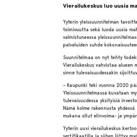
Vierailukeskus luo uusia mah
Yyterin yleissuunnitelman tavoit
toimivuutta sekä luoda uusia mahd
valmistuneessa yleissuunnitelmas
palveluiden suhde kokonaisuutee
Suunnitelmaa on nyt tehty todeks
Vierailukeskus vahvistaa alueen m
sinne tulevaisuudessakin sijoittuvi
– Kaupunki teki vuonna 2020 päätö
Yleissuunnitelmassa kuvataan myö
tulevaisuudessa yksityisiä investo
Nämä kolme rakennusta yhdessä m
mukana ollut elinvoima- ja ympär
Yyterin uusi vierailukeskus kerto
sertifikaatilla ja siihen liittyy 