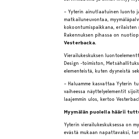
– Yyterin ainutlaatuinen luonto j
matkailuneuvontaa, myymäläpalvelu
kokoontumispaikkana, erilaisten 
Rakennuksen pihassa on nuotiopai
Vesterbacka
.
Vierailukeskuksen luontoelementt
Design -toimiston, Metsähallituk
elementeistä, kuten dyyneistä se
– Haluamme kasvattaa Yyterin tu
vaiheessa näyttelyelementit sijo
laajemmin ulos, kertoo Vesterbac
Myymälän puolella häärii tuttu
Yyterin vierailukeskuksessa on my
evästä mukaan napattavaksi, tarvi