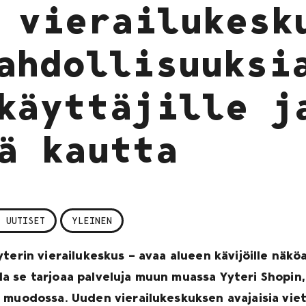
 vierailukesk
ahdollisuuksi
käyttäjille j
ä kautta
 UUTISET
YLEINEN
yterin vierailukeskus – avaa alueen kävijöille näk
a se tarjoaa palveluja muun muassa Yyteri Shopin
 muodossa. Uuden vierailukeskuksen avajaisia viet