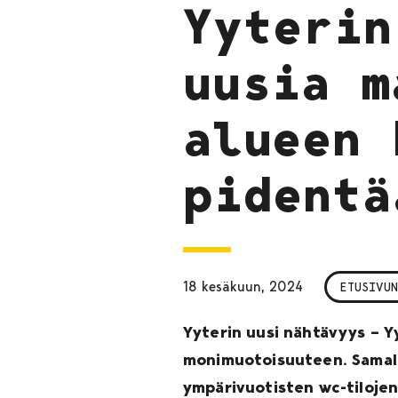
Yyterin
uusia m
alueen 
pidentä
18 kesäkuun, 2024
ETUSIVUN
Yyterin uusi nähtävyys – Y
monimuotoisuuteen. Samall
ympärivuotisten wc-tilojen