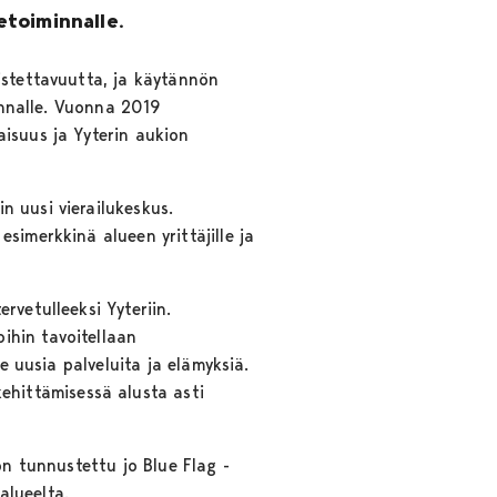
etoiminnalle.
istettavuutta, ja käytännön
minnalle. Vuonna 2019
isuus ja Yyterin aukion
n uusi vierailukeskus.
simerkkinä alueen yrittäjille ja
rvetulleeksi Yyteriin.
ihin tavoitellaan
e uusia palveluita ja elämyksiä.
hittämisessä alusta asti
on tunnustettu jo Blue Flag -
alueelta.