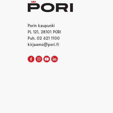
Porin kaupunki
PL 121, 28101 PORI
Puh. 02 621 1100
kirjaamo@pori.fi
Porin kaupunki Facebookissa
Avautuu uudessa välilehdessä
Porin kaupunki Instagramissa
Avautuu uudessa välilehdessä
Porin kaupunki Youtubessa
Avautuu uudessa välilehdessä
Porin kaupunki LinkedInissa
Avautuu uudessa välilehdessä