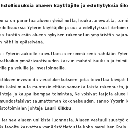
dollisuuksia alueen käyttäjille ja edellytyksiä liik
teena on parantaa alueen yleisilmettä, houkuttelevuutta, tunn
ollisuuksia Yyterin käyttäjille ja uusia edellytyksiä liiketoi
sa tuotiin esiin alueen nykyisen rakennetun ympäristön hajana
n nähtiin epäselvänä.
i: Yyterin aukiolle saavuttaessa ensimmäisenä nähdään Yyteri
atkailun ympärivuotisuuden kasvun mahdollisuuksia ja toimii e
lle palveluille ja investoinneille.
ksen investoida vierailukeskukseen, joka toivottaa kävijät te
s kaksi muuta muotokieleltään samankaltaista rakennusta, jo
inteja ja kaupallisempaa toimintaa, Ne voisivat tarjota alueell
uodostaisivat saumattoman kokonaisuuden, sanoo Yyterin ke
istötoimialan johtaja
Lauri Kilkku
.
o tarinaa alueen uniikista luonnosta. Alueen vastuullisuustyö 
myös tavoite kasvattaa ympäristötietoutta koko merellisen Porin 