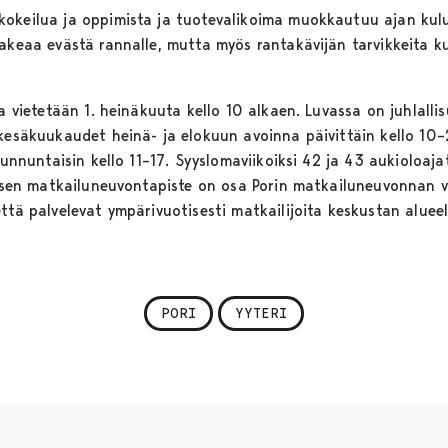
kokeilua ja oppimista ja tuotevalikoima muokkautuu ajan kul
makeaa evästä rannalle, mutta myös rantakävijän tarvikkeita k
ia vietetään 1. heinäkuuta kello 10 alkaen. Luvassa on juhlalli
 kesäkuukaudet heinä- ja elokuun avoinna päivittäin kello 10
sunnuntaisin kello 11–17. Syyslomaviikoiksi 42 ja 43 aukioloaja
kuksen matkailuneuvontapiste on osa Porin matkailuneuvonnan 
että palvelevat ympärivuotisesti matkailijoita keskustan alue
PORI
YYTERI