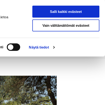
Salli kaikki evästeet
Tapahtumakalenteri
Hae sivustolta
ietoa
Vain välttämättömät evästeet
Työ ja
Kaupunki ja
rittäminen
hallinto
ti
Näytä tiedot
ntää kautta