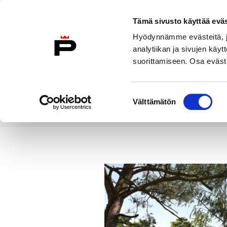
Siirry sisältöön
Tämä sivusto käyttää eväs
Suomeksi
Hyödynnämme evästeitä, jo
Etusivulle
analytiikan ja sivujen kä
suorittamiseen. Osa eväste
Asuminen ja
Kasvatu
ympäristö
koulu
Suostumuksen
Välttämätön
valinta
Uutiset
Yyterin vierailukeskus
Etusivu