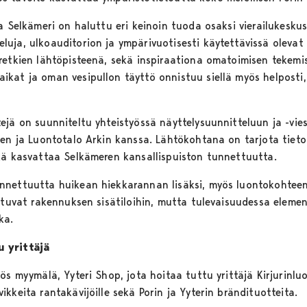
a Selkämeri on haluttu eri keinoin tuoda osaksi vierailukeskus
ja, ulkoauditorion ja ympärivuotisesti käytettävissä olevat w
retkien lähtöpisteenä, sekä inspiraationa omatoimisen tekemis
kat ja oman vesipullon täyttö onnistuu siellä myös helposti,
ejä on suunniteltu yhteistyössä näyttelysuunnitteluun ja -vie
sen ja Luontotalo Arkin kanssa. Lähtökohtana on tarjota tiet
kä kasvattaa Selkämeren kansallispuiston tunnettuutta.
nnettuutta huikean hiekkarannan lisäksi, myös luontokohtee
ittuvat rakennuksen sisätiloihin, mutta tulevaisuudessa elem
ka.
 yrittäjä
ös myymälä, Yyteri Shop, jota hoitaa tuttu yrittäjä Kirjurinlu
kkeita rantakävijöille sekä Porin ja Yyterin brändituotteita.