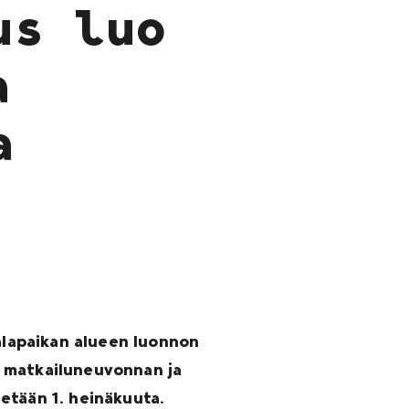
us luo
a
a
öalapaikan alueen luonnon
, matkailuneuvonnan ja
etään 1. heinäkuuta.