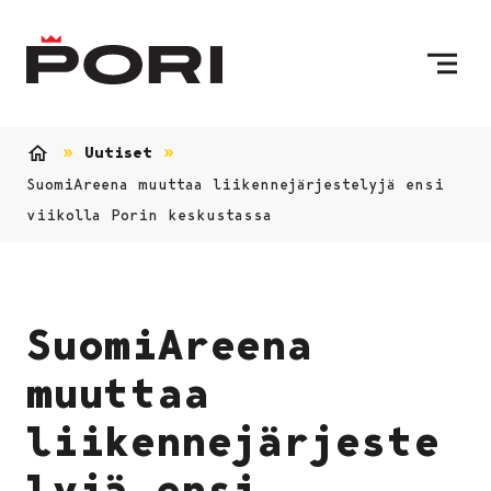
Siirry sisältöön
Etusivulle
Uutiset
Etusivu
SuomiAreena muuttaa liikennejärjestelyjä ensi
viikolla Porin keskustassa
SuomiAreena
muuttaa
liikennejärjeste
lyjä ensi