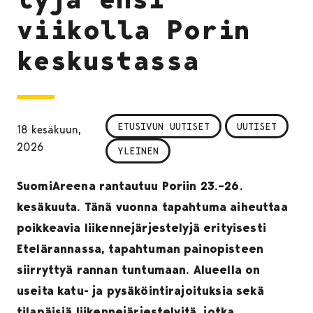
viikolla Porin
keskustassa
ETUSIVUN UUTISET
UUTISET
18 kesäkuun,
2026
YLEINEN
SuomiAreena rantautuu Poriin 23.–26.
kesäkuuta. Tänä vuonna tapahtuma aiheuttaa
poikkeavia liikennejärjestelyjä erityisesti
Etelärannassa, tapahtuman painopisteen
siirryttyä rannan tuntumaan. Alueella on
useita katu- ja pysäköintirajoituksia sekä
tilapäisiä liikennejärjestelyitä, jotka