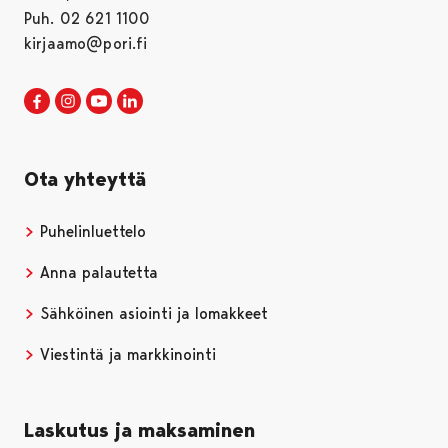
Puh. 02 621 1100
kirjaamo@pori.fi
Porin kaupunki Facebookissa
Avautuu uudessa välilehdessä
Porin kaupunki Instagramissa
Avautuu uudessa välilehdessä
Porin kaupunki Youtubessa
Avautuu uudessa välilehdessä
Porin kaupunki LinkedInissa
Avautuu uudessa välilehdessä
Ota yhteyttä
Puhelinluettelo
Anna palautetta
Sähköinen asiointi ja lomakkeet
Viestintä ja markkinointi
Laskutus ja maksaminen