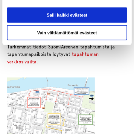
tapahtumasuunnittelija
Katarina Laine
.
Salli kaikki evästeet
Tapahtuman purku alkaa perjantaina 26. kesäkuuta
kello 16, ja kadut avataan liikenteelle mahdollisimman
Vain välttämättömät evästeet
pian purkutöiden valmistuttua.
Tarkemmat tiedot SuomiAreenan tapahtumista ja
tapahtumapaikoista löytyvät
tapahtuman
verkkosivuilta
.