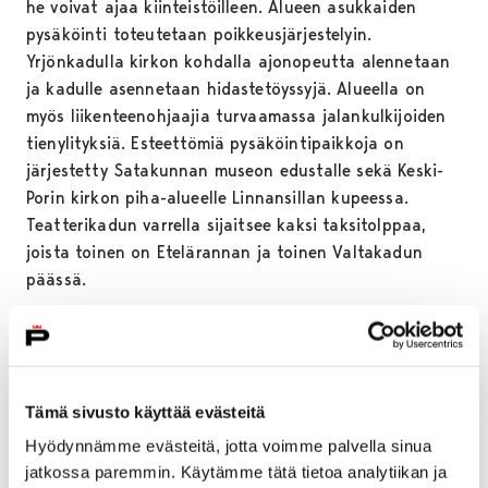
he voivat ajaa kiinteistöilleen. Alueen asukkaiden
pysäköinti toteutetaan poikkeusjärjestelyin.
Yrjönkadulla kirkon kohdalla ajonopeutta alennetaan
ja kadulle asennetaan hidastetöyssyjä. Alueella on
myös liikenteenohjaajia turvaamassa jalankulkijoiden
tienylityksiä. Esteettömiä pysäköintipaikkoja on
järjestetty Satakunnan museon edustalle sekä Keski-
Porin kirkon piha-alueelle Linnansillan kupeessa.
Teatterikadun varrella sijaitsee kaksi taksitolppaa,
joista toinen on Etelärannan ja toinen Valtakadun
päässä.
Siirtokehotukset tulevat voimaan maanantaina 22.
kesäkuuta kello 5. Pysäköintikieltojen vastaisesti
pysäköidyt ajoneuvot siirretään maksullisena
lähisiirtona Hanhipuiston pysäköintialueelle.
Tämä sivusto käyttää evästeitä
Samanaikaisesti tulevat voimaan uudet liikennemerkit,
Hyödynnämme evästeitä, jotta voimme palvella sinua
osa nykyisistä merkeistä peitetään ja alueita suljetaan
jatkossa paremmin. Käytämme tätä tietoa analytiikan ja
liikenteeltä.