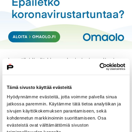
Jos epäilet itselläsi koronavirustartuntaa, voit nyt
tehdä sähköisen oirearvion
omaolo.fi –palvelussa
.
Omaolon sähköisen kyselylomakkeen avulla saat
nopeasti luotettavan tiedon omasta tilanteestasi.
Tämä sivusto käyttää evästeitä
Mikäli oireesi ovat lievät, palvelu antaa itsehoito-
Hyödynnämme evästeitä, jotta voimme palvella sinua
ohjeita ja muuta neuvontaa.
jatkossa paremmin. Käytämme tätä tietoa analytiikan ja
sivujen käyttökokemuksen parantamiseen, sekä
Koronavirustaudin oirearvio on saatavilla kaikille
kohdennetun markkinoinnin suorittamiseen. Osa
Suomen asukkaille, suomeksi ja ruotsiksi.
evästeistä ovat välttämättömiä sivuston
Oirearviokyselyn toimintasuositukset ovat kansallisia
toiminnallisuuden kannalta.