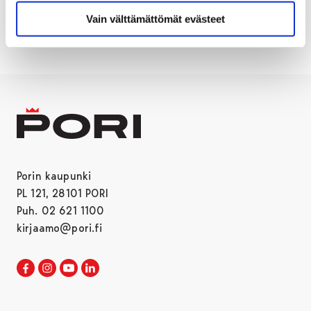
KORONA
PERUSTURVA
Vain välttämättömät evästeet
Porin kaupunki
PL 121, 28101 PORI
Puh. 02 621 1100
kirjaamo@pori.fi
Porin kaupunki Facebookissa
Avautuu uudessa välilehdessä
Porin kaupunki Instagramissa
Avautuu uudessa välilehdessä
Porin kaupunki Youtubessa
Avautuu uudessa välilehdessä
Porin kaupunki LinkedInissa
Avautuu uudessa välilehdessä