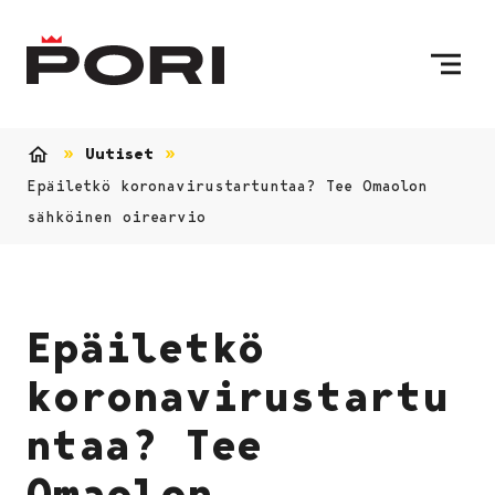
Siirry sisältöön
Etusivulle
Uutiset
Etusivu
Epäiletkö koronavirustartuntaa? Tee Omaolon
sähköinen oirearvio
Epäiletkö
koronavirustartu
ntaa? Tee
Omaolon