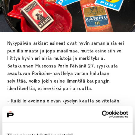
Nykypäivän arkiset esineet ovat hyvin samanlaisia eri
puolilla maata ja jopa maailmaa, mutta esineisiin voi
liittyä hyvin erilaisia muistoja ja merkityksiä.
Satakunnan Museossa Porin Päivänä 27. syyskuuta
avautuvaa
Porilaine
-näyttelyä varten halutaan
selvittää, voiko jokin esine ilmentää kaupungin
identiteettiä, esimerkiksi porilaisuutta.
– Kaikille avoinna olevan kyselyn kautta selvitetään,
millaiset esineet nykypäivänä mielletään porilaisiksi.
Toivomme sekä Porissa asuvien, että muiden Pori-
kytköksiä omaavien kertovan omista porilaisista
esineistään, kannustaa Satakunnan Museon