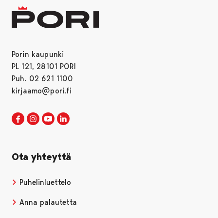
Porin kaupunki
PL 121, 28101 PORI
Puh. 02 621 1100
kirjaamo@pori.fi
Porin kaupunki Facebookissa
Avautuu uudessa välilehdessä
Porin kaupunki Instagramissa
Avautuu uudessa välilehdessä
Porin kaupunki Youtubessa
Avautuu uudessa välilehdessä
Porin kaupunki LinkedInissa
Avautuu uudessa välilehdessä
Ota yhteyttä
Puhelinluettelo
Anna palautetta