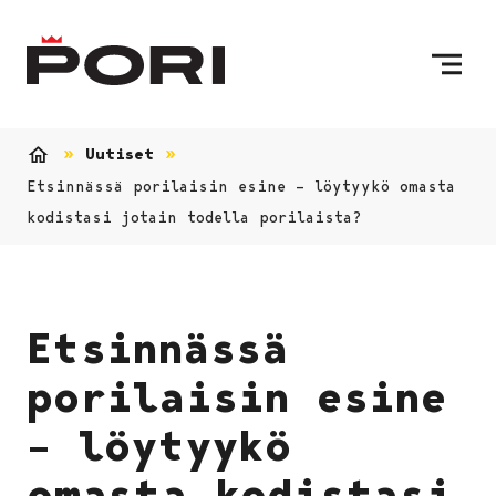
Siirry sisältöön
Etusivulle
Uutiset
Etusivu
Etsinnässä porilaisin esine – löytyykö omasta
kodistasi jotain todella porilaista?
Etsinnässä
porilaisin esine
– löytyykö
omasta kodistasi