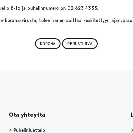
 kello 8-16 ja puhelinnumero on 02 623 4333.
oske korona-virusta, tulee hänen soittaa keskitettyyn ajanvar
KORONA
PERUSTURVA
Ota yhteyttä
Puhelinluettelo