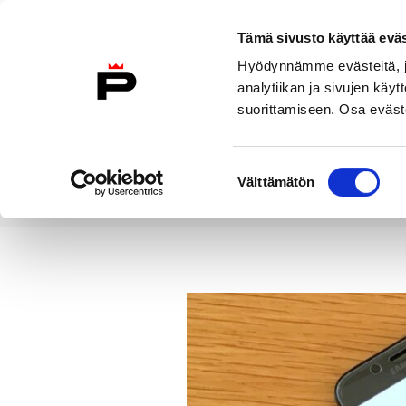
Siirry sisältöön
Tämä sivusto käyttää eväs
Suomeksi
Hyödynnämme evästeitä, jo
Etusivulle
analytiikan ja sivujen kä
suorittamiseen. Osa eväste
Asuminen ja
Kasvatu
ympäristö
koulu
Suostumuksen
Välttämätön
valinta
Uutiset
Ikäihmisten palveluneu
Etusivu