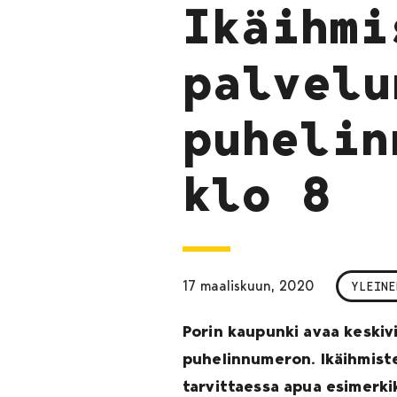
Ikäihmi
palvelu
puhelin
klo 8
17 maaliskuun, 2020
YLEINE
Porin kaupunki avaa keskiv
puhelinnumeron. Ikäihmist
tarvittaessa apua esimerki