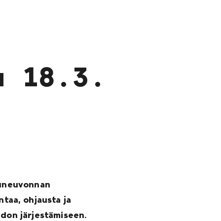
u 18.3.
eluneuvonnan
taa, ohjausta ja
idon järjestämiseen.