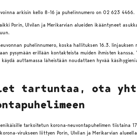
avoinna arkisin kello 8-16 ja puhelinnumero on 02 623 4466.
aikki Porin, Ulvilan ja Merikarvian alueiden ikääntyneet asuk
luun.
neuvonnan puhelinnumero, koska hallituksen 16.3. linjauksen
aan pysymään erillään kontakteista muiden ihmisten kanssa. 
en käydä auttamassa läheistään noudattaen hyvää käsihygieni
let tartuntaa, ota yht
ontapuhelimeen
enikäisille tarkoitetun korona-neuvontapuhelimen tiistaina 1
korona-virukseen liittyen Porin, Ulvilan ja Merikarvian alueell