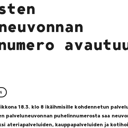
sten
neuvonnan
numero avautu
N
iikkona 18.3. klo 8 ikäihmisille kohdennetun palv
en palveluneuvonnan puhelinnumerosta saa neuvon
ksi ateriapalveluiden, kauppapalveluiden ja kotiho