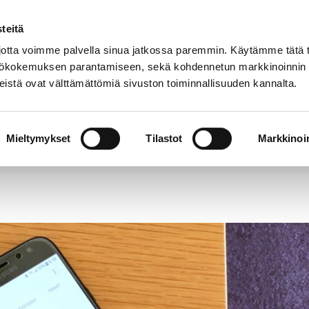
teitä
Puhelinluettelo
Anna palautetta
tta voimme palvella sinua jatkossa paremmin. Käytämme tätä t
yttökokemuksen parantamiseen, sekä kohdennetun markkinoinnin
istä ovat välttämättömiä sivuston toiminnallisuuden kannalta.
s ja
Vapaa-
Hyvinvointi
tus
aika
y
Mieltymykset
Tilastot
Markkinoin
vonnan puhelinnumero avautuu 18.3. klo 8