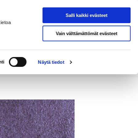
Salli kaikki evästeet
Tapahtumakalenteri
Hae sivustolta
ietoa
Vain välttämättömät evästeet
Työ ja
Kaupunki ja
rittäminen
hallinto
ti
Näytä tiedot