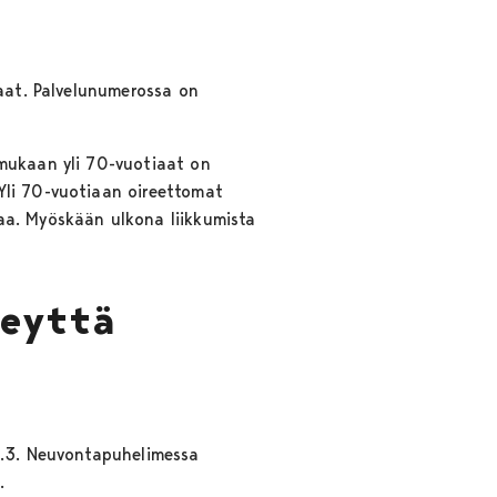
kaat. Palvelunumerossa on
 mukaan yli 70-vuotiaat on
Yli 70-vuotiaan oireettomat
aa. Myöskään ulkona liikkumista
eyttä
7.3. Neuvontapuhelimessa
a.