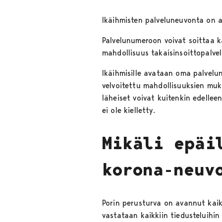
Ikäihmisten palveluneuvonta on 
Palvelunumeroon voivat soittaa k
mahdollisuus takaisinsoittopalve
Ikäihmisille avataan oma palvelu
velvoitettu mahdollisuuksien muk
läheiset voivat kuitenkin edelle
ei ole kielletty.
Mikäli epäi
korona-neuv
Porin perusturva on avannut kaik
vastataan kaikkiin tiedusteluihin 