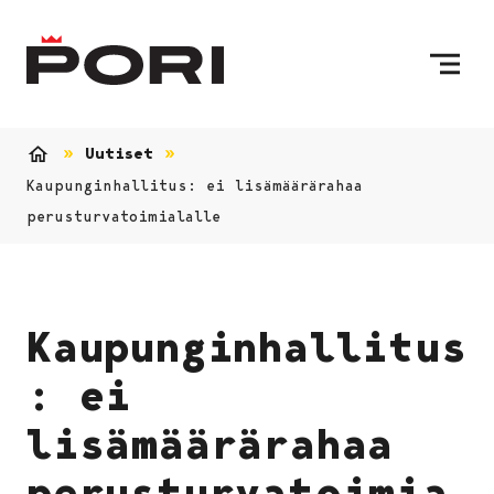
Siirry sisältöön
Etusivulle
Uutiset
Etusivu
Kaupunginhallitus: ei lisämäärärahaa
perusturvatoimialalle
Kaupunginhallitus
: ei
lisämäärärahaa
perusturvatoimia