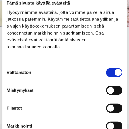
Tämä sivusto käyttää evästeitä
Hyödynnämme evästeitä, jotta voimme palvella sinua
jatkossa paremmin. Käytämme tätä tietoa analytiikan ja
sivujen käyttökokemuksen parantamiseen, sekä
kohdennetun markkinoinnin suorittamiseen. Osa
Kaupunginhallitus edellyttää, että perusturvatoimiala
evästeistä ovat välttämättömiä sivuston
toteuttaa perusturvajohtajan perusturvalautakunnalle
toiminnallisuuden kannalta.
esittämät tai muut toimenpiteet talousarviossa
pysymiseksi.
Suostumuksen
Porin kaupunginhallitus käsitteli asiaa kokouksessaan
Välttämätön
valinta
4. kesäkuuta.
Mieltymykset
PERUSTURVA
Tilastot
Markkinointi