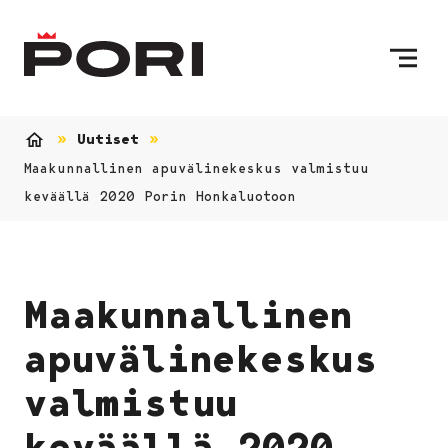
Siirry sisältöön
Etusivulle
Uutiset
Etusivu
Maakunnallinen apuvälinekeskus valmistuu
keväällä 2020 Porin Honkaluotoon
Maakunnallinen
apuvälinekeskus
valmistuu
keväällä 2020