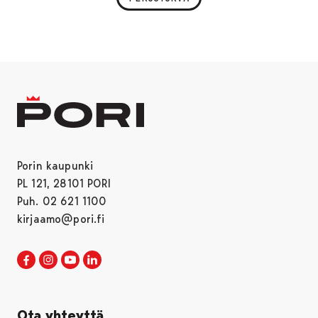
Porin kaupunki
PL 121, 28101 PORI
Puh. 02 621 1100
kirjaamo@pori.fi
Porin kaupunki Facebookissa
Avautuu uudessa välilehdessä
Porin kaupunki Instagramissa
Avautuu uudessa välilehdessä
Porin kaupunki Youtubessa
Avautuu uudessa välilehdessä
Porin kaupunki LinkedInissa
Avautuu uudessa välilehdessä
Ota yhteyttä