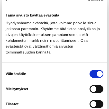
vastaava apuvälinekeskus toimii tällä hetkellä
kolmessa eri toimipisteessä.
Tämä sivusto käyttää evästeitä
− Keskittämällä palvelut yhteen toimipisteeseen
voimme taata asiakkaille moniammatillisen,
Hyödynnämme evästeitä, jotta voimme palvella sinua
asiantuntevan palvelun, laajan tuotevalikoiman sekä
jatkossa paremmin. Käytämme tätä tietoa analytiikan ja
sivujen käyttökokemuksen parantamiseen, sekä
tasalaatuisen apuvälineiden puhdistuksen, huollon ja
kohdennetun markkinoinnin suorittamiseen. Osa
korjauspalvelun, kertoo vastuualuejohtaja
Jukka
evästeistä ovat välttämättömiä sivuston
Korpela
Satasairaalasta.
toiminnallisuuden kannalta.
Myös Porin perusturvan apuvälinelainaamon toimintaa
esitetään siirrettäväksi osaksi uutta
Suostumuksen
apuvälinekeskusta. Porin perusturvalautakunta
Välttämätön
valinta
käsittelee asiaa torstain 19.12. kokouksessaan.
− Uuden, keskitetyn apuvälinekeskuksen kautta
Mieltymykset
voimme vahvistaa palvelun laatua ja
kokonaisvaltaisuutta maakunnallisesti. Asiakkaiden
koteihin ja etäpisteisiin kuten Merikarvialle ja Laviaan
Tilastot