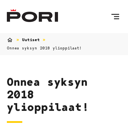
Siirry sisältöön
Etusivulle
Uutiset
Etusivu
Onnea syksyn 2018 ylioppilaat!
Onnea syksyn
2018
ylioppilaat!