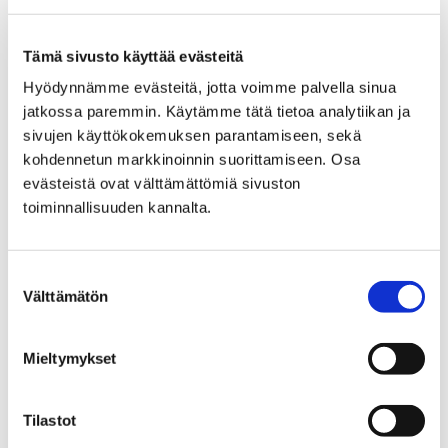
Porin kaupunki julkaisee kaikkien julkaisuluvan
antaneiden ylioppilaiden nimet, jotka ovat
Tämä sivusto käyttää evästeitä
suorittaneet ylioppilastutkinnon syksyllä hyväksytysti
Hyödynnämme evästeitä, jotta voimme palvella sinua
sekä saaneet myös lukion päättötodistuksen 20.
jatkossa paremmin. Käytämme tätä tietoa analytiikan ja
marraskuuta mennessä.
sivujen käyttökokemuksen parantamiseen, sekä
Porin kaupunki onnittelee uusia ylioppilaita ja
kohdennetun markkinoinnin suorittamiseen. Osa
toivottaa vastedeskin menestystä opiskeluun!
evästeistä ovat välttämättömiä sivuston
toiminnallisuuden kannalta.
Ylioppilaat:
•
Porin suomalaisen yhteislyseon lukio
•
Porin Lyseon lukio
(tietoja päivitetty 26.11. klo
Suostumuksen
7.30)
Välttämätön
valinta
•
Porin aikuislukio
Mieltymykset
Tilastot
YLIOPPILASTUTKINTO