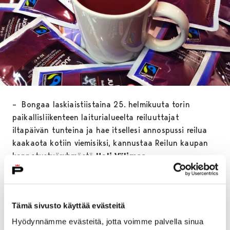
– Bongaa laskiaistiistaina 25. helmikuuta torin
paikallisliikenteen laiturialueelta reiluuttajat
iltapäivän tunteina ja hae itsellesi annospussi reilua
kaakaota kotiin viemisiksi, kannustaa Reilun kaupan
kannatustyöryhmästä
Heli Välimaa
.
Kaakaotempauksella Reilun kaupan kaupunki Pori
haluaa kiinnittää huomiota kehitysmaissa viljeltäviin
tuotteisiin, niiden tuottajiin ja tuotanto-olosuhteisiin.
Tämä sivusto käyttää evästeitä
Hyödynnämme evästeitä, jotta voimme palvella sinua
– Esimerkiksi maailman kahdessa suurimmassa