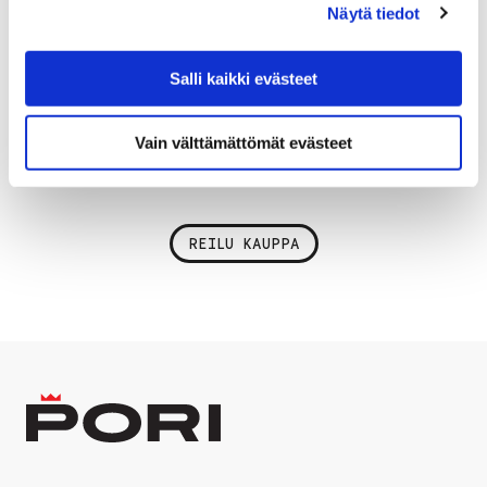
Näytä tiedot
kaupan lisää. Viljelijöille tarjotaan koulutusta itse
viljelyyn ja vastuullisuusasioihin sekä kaupankäyntiin.
Reilun kaupan sertifikaatti on vahvasti myös
Salli kaikki evästeet
ilmastoteko, sillä Reilu kauppa asettaa tuotannolle
tiukkoja ympäristö- ja ihmisoikeuskriteereitä.
Vain välttämättömät evästeet
REILU KAUPPA