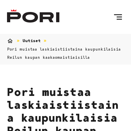
Siirry sisältöön
Etusivulle
Uutiset
Etusivu
Pori muistaa laskiaistiistaina kaupunkilaisia
Reilun kaupan kaakaomaistiaisilla
Pori muistaa
laskiaistiistain
a kaupunkilaisia
Reilun kaupan