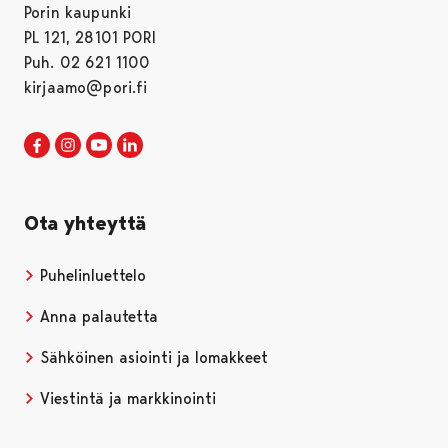
Porin kaupunki
PL 121, 28101 PORI
Puh. 02 621 1100
kirjaamo@pori.fi
Porin kaupunki Facebookissa
Avautuu uudessa välilehdessä
Porin kaupunki Instagramissa
Avautuu uudessa välilehdessä
Porin kaupunki Youtubessa
Avautuu uudessa välilehdessä
Porin kaupunki LinkedInissa
Avautuu uudessa välilehdessä
Ota yhteyttä
Puhelinluettelo
Anna palautetta
Sähköinen asiointi ja lomakkeet
Viestintä ja markkinointi