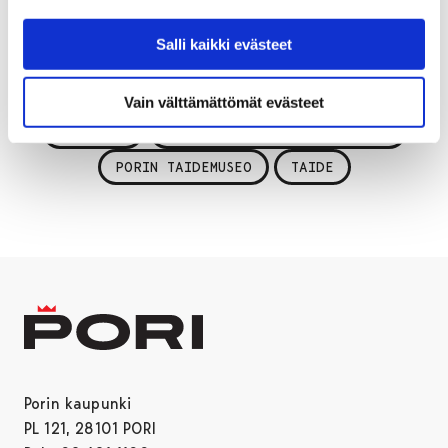
lastenkulttuurityöstä. Keskuksessa etsitään erilaisia
tapoja, joilla taiteilija voi käyttää ammattitaitoaan, ja
Salli kaikki evästeet
tuodaan lasten ilmaisu osaksi julkista yhteisöämme.
Vain välttämättömät evästeet
NÄYTTELY
PORIN LASTENKULTTUURIKESKUS
PORIN TAIDEMUSEO
TAIDE
Porin kaupunki
PL 121, 28101 PORI