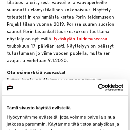
tilateos ja erityisesti vauvoille ja vauvaperheille
suunnattu elämystilallinen kokonaisuus. Näyttely
toteutettiin ensimmäistä kertaa Porin taidemuseon
Projektitilaan vuonna 2019. Porissa suuren suosion
saanut Porin lastenkulttuurikeskuksen tuottama
näyttely on nyt esillä
Jyväskylän taidemuseossa
toukokuun 17. päivään asti. Näyttelyyn on päässyt
tutustumaan jo viime vuoden puolella, mutta sen
avajaisia vietetään 9.1.2020.
Ota esimerkkiä vauvasta!
Ryömi, konti -näyttelyssä vauva on näyttelyn
lähtökohta, keskipiste ja kokija. Näyttely ei puhu
vauvoille jotain maailmasta, vaan maailmalle
vauvoista. Näyttely tarjoaa taideosallisuutta ja
Tämä sivusto käyttää evästeitä
moniaistillisia kokemuksia. Osa näyttelyn kokemisesta
on mahdollista vain vauvoille. Aikuiselta näyttely vaatii
Hyödynnämme evästeitä, jotta voimme palvella sinua
antautumista leikkiin ja oivallukseen.
jatkossa paremmin. Käytämme tätä tietoa analytiikan ja