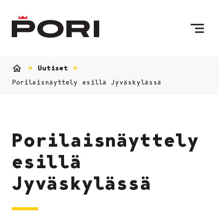
Siirry sisältöön
Etusivulle
Uutiset
Etusivu
Porilaisnäyttely esillä Jyväskylässä
Porilaisnäyttely
esillä
Jyväskylässä