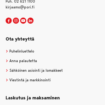
Puh. 02 621 1100
kirjaamo@pori.fi
Porin kaupunki Facebookissa
Avautuu uudessa välilehdessä
Porin kaupunki Instagramissa
Avautuu uudessa välilehdessä
Porin kaupunki Youtubessa
Avautuu uudessa välilehdessä
Porin kaupunki LinkedInissa
Avautuu uudessa välilehdessä
Ota yhteyttä
Puhelinluettelo
Anna palautetta
Sähköinen asiointi ja lomakkeet
Viestintä ja markkinointi
Laskutus ja maksaminen