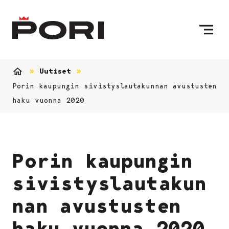
Siirry sisältöön
Etusivulle
Uutiset
Etusivu
Porin kaupungin sivistyslautakunnan avustusten
haku vuonna 2020
Porin kaupungin
sivistyslautakun
nan avustusten
haku vuonna 2020