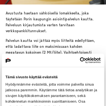
Avustusta haetaan sähköisellä lomakkeella, joka
täytetään Porin kaupungin asiointipalvelun kautta.
Palveluun kirjautumista varten tarvitaan
verkkopankkitunnukset.
Palvelun kautta voi jättää myös liitteitä edellyttäen,
että ladattava liite on maksimissaan kahden
megatavun kokoinen (2 Mt/liite). Vaihtoehtoisesti
liitteiden paperiversioita voi toimittaa Porin kaupungin
kirjaamoon viimeistään 15.4.2020 mennessä.
Avustusohjeet ja hakulomakkeet löytyvät tästä
Tämä sivusto käyttää evästeitä
linkistä
.
Hyödynnämme evästeitä, jotta voimme palvella sinua
Kulttuuriin myönnetään avustuksia seuraavasti:
jatkossa paremmin. Käytämme tätä tietoa analytiikan ja
sivujen käyttökokemuksen parantamiseen, sekä
Taiteilija-apurahat
kohdennetun markkinoinnin suorittamiseen. Osa
Yhdistysten ja yhteisöjen kohde- ja toiminta-