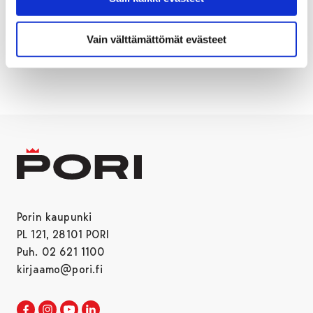
PORI.
Vain välttämättömät evästeet
AVUSTUS
AVUSTUSHAKU
Porin kaupunki
PL 121, 28101 PORI
Puh. 02 621 1100
kirjaamo@pori.fi
Porin kaupunki Facebookissa
Avautuu uudessa välilehdessä
Porin kaupunki Instagramissa
Avautuu uudessa välilehdessä
Porin kaupunki Youtubessa
Avautuu uudessa välilehdessä
Porin kaupunki LinkedInissa
Avautuu uudessa välilehdessä