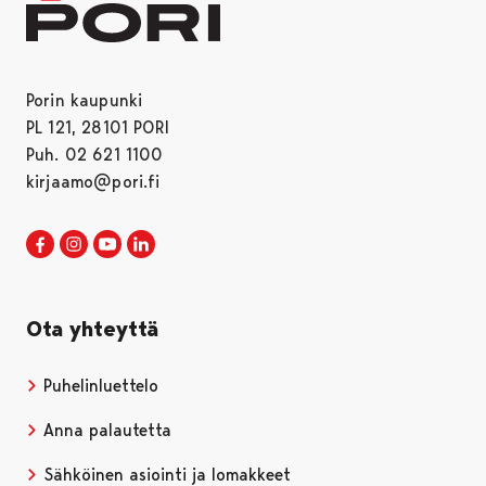
Porin kaupunki
PL 121, 28101 PORI
Puh. 02 621 1100
kirjaamo@pori.fi
Porin kaupunki Facebookissa
Avautuu uudessa välilehdessä
Porin kaupunki Instagramissa
Avautuu uudessa välilehdessä
Porin kaupunki Youtubessa
Avautuu uudessa välilehdessä
Porin kaupunki LinkedInissa
Avautuu uudessa välilehdessä
Ota yhteyttä
Puhelinluettelo
Anna palautetta
Sähköinen asiointi ja lomakkeet