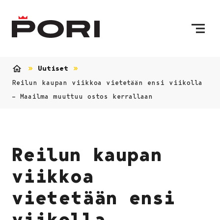
Siirry sisältöön
Etusivulle
Uutiset
Etusivu
Reilun kaupan viikkoa vietetään ensi viikolla
– Maailma muuttuu ostos kerrallaan
Reilun kaupan
viikkoa
vietetään ensi
viikolla –