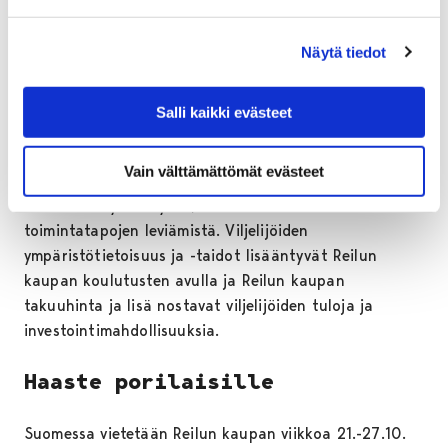
raivataan puolestaan metsiä ja jopa kansallispuistoja.
Näytä tiedot
Reilu kauppa edellyttää ympäristön ja metsien
suojelemiseen tähtääviä toimenpiteitä Reilun kaupan
kaakaonviljelijöiden muodostamilta osuuskunnilta sekä
Salli kaikki evästeet
valvoo toimenpiteiden toteutumista. Kahvinviljelijöitä
Reilu kauppa auttaa sopeutumaan muuttuvaan
Vain välttämättömät evästeet
ilmastoon tukemalla heidän organisoitumista ja
keskinäistä yhteistyötä, mikä edistää uusien
toimintatapojen leviämistä. Viljelijöiden
ympäristötietoisuus ja -taidot lisääntyvät Reilun
kaupan koulutusten avulla ja Reilun kaupan
takuuhinta ja lisä nostavat viljelijöiden tuloja ja
investointimahdollisuuksia.
Haaste porilaisille
Suomessa vietetään Reilun kaupan viikkoa 21.-27.10.