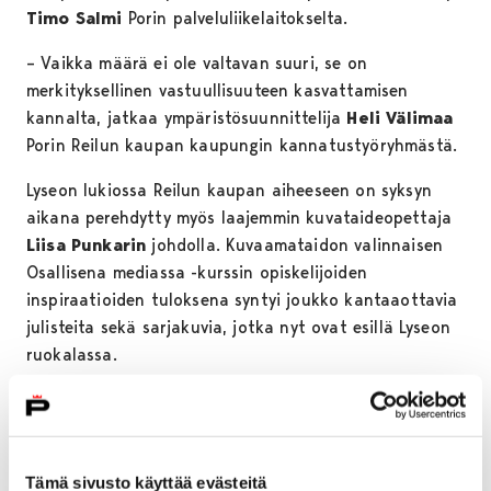
Timo Salmi
Porin palveluliikelaitokselta.
– Vaikka määrä ei ole valtavan suuri, se on
merkityksellinen vastuullisuuteen kasvattamisen
kannalta, jatkaa ympäristösuunnittelija
Heli Välimaa
Porin Reilun kaupan kaupungin kannatustyöryhmästä.
Lyseon lukiossa Reilun kaupan aiheeseen on syksyn
aikana perehdytty myös laajemmin kuvataideopettaja
Liisa Punkarin
johdolla. Kuvaamataidon valinnaisen
Osallisena mediassa -kurssin opiskelijoiden
inspiraatioiden tuloksena syntyi joukko kantaaottavia
julisteita sekä sarjakuvia, jotka nyt ovat esillä Lyseon
ruokalassa.
Punkari ja Välimaa pitävät Reilun kaupan edistämistä
konkreettisena ja arkisena tapana toimia
maailmalaajuisen oikeudenmukaisuuden ja eettisen
kuluttamisen puolesta. Myös Salmi pitää myönteisenä
Tämä sivusto käyttää evästeitä