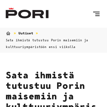
Siirry sisältöön
Etusivulle
Uutiset
Etusivu
Sata ihmistä tutustuu Porin maisemiin ja
kulttuuriympäristöön ensi viikolla
Sata ihmistä
tutustuu Porin
maisemiin ja
kulttuuriympäris