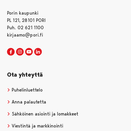
Porin kaupunki
PL 121, 28101 PORI
Puh. 02 621 1100
kirjaamo@pori.fi
Porin kaupunki Facebookissa
Avautuu uudessa välilehdessä
Porin kaupunki Instagramissa
Avautuu uudessa välilehdessä
Porin kaupunki Youtubessa
Avautuu uudessa välilehdessä
Porin kaupunki LinkedInissa
Avautuu uudessa välilehdessä
Ota yhteyttä
Puhelinluettelo
Anna palautetta
Sähköinen asiointi ja lomakkeet
Viestintä ja markkinointi