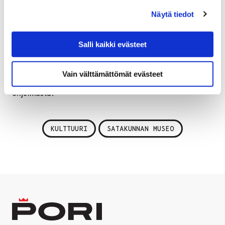
Nuotio
kertoo Kokomäenjoen suistoalueen viimeisten
Näytä tiedot
vuosikymmenten muutoksista, joita hän on läheltä
seurannut. Emeritusprofessori, arkkitehti
Vilhelm
Helander
, joka runsaat 10 vuotta sitten vastasi Porin
Salli kaikki evästeet
kaupungintalon eli Junneliuksen palatsin vaativasta
restaurointisuunnittelusta, tulee esittelemään
Vain välttämättömät evästeet
rakennusta seminaarin osanottajille, Nummelin kertoo
ohjelmasta.
KULTTUURI
SATAKUNNAN MUSEO