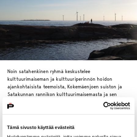
Noin satahenkinen ryhmä keskustelee
kulttuurimaiseman ja kulttuuriperinnön hoidon
ajankohtaisista teemoista, Kokemäenjoen suiston ja
Satakunnan rannikon kulttuurimaisemasta ja sen
muutoksesta. Lisäksi päivien aikana esiin nousevat
maisematutkimuksen yliopisto-opetus ja -tutkimus
sekä maisema-alueet.
Tämä sivusto käyttää evästeitä
– Porissa ja Satakunnassa on paljon hienoja
Hyödynnämme evästeitä, jotta voimme palvella sinua