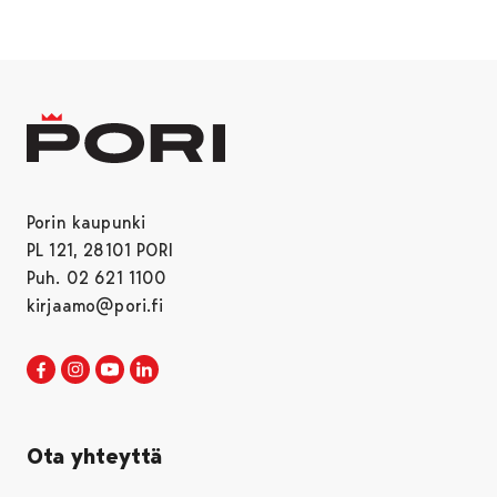
Porin kaupunki
PL 121, 28101 PORI
Puh. 02 621 1100
kirjaamo@pori.fi
Porin kaupunki Facebookissa
Avautuu uudessa välilehdessä
Porin kaupunki Instagramissa
Avautuu uudessa välilehdessä
Porin kaupunki Youtubessa
Avautuu uudessa välilehdessä
Porin kaupunki LinkedInissa
Avautuu uudessa välilehdessä
Ota yhteyttä