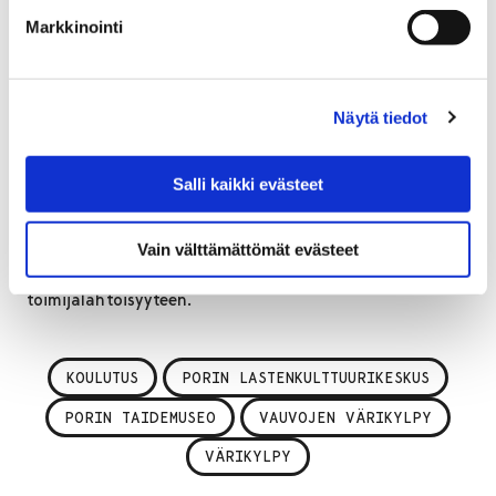
Vauvojen värikylpy
Markkinointi
Porilainen innovaatio Vauvojen värikylpy on
elämyksellinen kuvataidetyöpaja vauva- ja
lapsiperheille. Toiminta ja ohjaajakoulutus on
Näytä tiedot
kehitetty Porin lastenkulttuurikeskuksessa. Vauvojen
värikylpy -työpajatoiminnan keskeiset
Salli kaikki evästeet
toimintaperiaatteet perustuvat värien ja materiaalien
moniaistilliseen kokemuksellisuuteen ja
elämyksellisyyteen, vuorovaikutukselliseen
Vain välttämättömät evästeet
työskentelyyn, hetkessä olemiseen ja
toimijalähtöisyyteen.
KOULUTUS
PORIN LASTENKULTTUURIKESKUS
PORIN TAIDEMUSEO
VAUVOJEN VÄRIKYLPY
VÄRIKYLPY