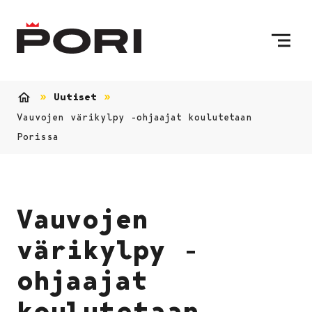
Siirry sisältöön
Etusivulle
Uutiset
Etusivu
Vauvojen värikylpy -ohjaajat koulutetaan
Porissa
Vauvojen
värikylpy -
ohjaajat
koulutetaan