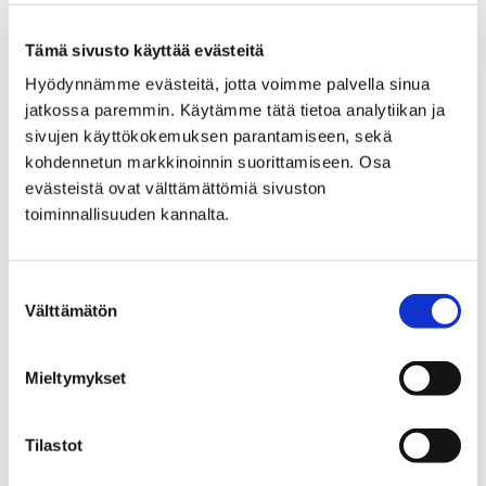
sekä toiminnan soveltamisen omaan työskentelyyn.
Vauvojen värikylpy -koulutuksessa tutustutaan
Tämä sivusto käyttää evästeitä
monipuolisesti metodiin ja sen mahdollisuuksiin, väriin
Hyödynnämme evästeitä, jotta voimme palvella sinua
ja materiaalien monimuotoisuuteen, visuaaliseen
jatkossa paremmin. Käytämme tätä tietoa analytiikan ja
ilmaisuun, vauvan näön ja havainnoinnin kehitykseen,
sivujen käyttökokemuksen parantamiseen, sekä
ohjaamiseen sekä varhaiseen vuorovaikutukseen.
kohdennetun markkinoinnin suorittamiseen. Osa
evästeistä ovat välttämättömiä sivuston
Hae mukaan taatusti ainutlaatuiseen Vauvojen
toiminnallisuuden kannalta.
värikylpy -ohjaajakoulutukseen!
Porissa marraskuussa järjestettävään koulutukseen
haetaan verkossa täytettävällä hakulomakkeella 4.3.–
Suostumuksen
14.4.2019. Lisätietoja ja hakulomakkeen linkki löytyy
Välttämätön
valinta
Porin lastenkulttuurikeskuksen
Vauvojen värikylpy -
verkkosivuilta
. Koulutukseen otetaan enintään 25
Mieltymykset
osallistujaa hakemusten perusteella. Vuosittain
koulutukseen on hakijoita ympäri Suomea ja myös
ulkomailta. Toiveena on saada hakijoita myös Porista
Tilastot
ja Satakunnasta.