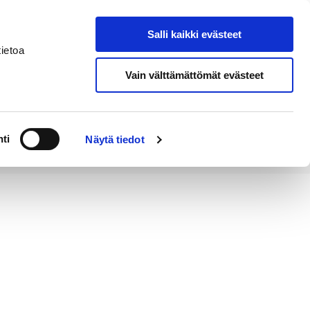
Salli kaikki evästeet
Tapahtumakalenteri
Hae sivustolta
ietoa
Vain välttämättömät evästeet
Työ ja
Kaupunki ja
rittäminen
hallinto
ti
Näytä tiedot