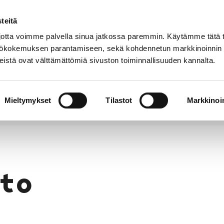
teitä
Puhelinluettelo
Anna palautetta
tta voimme palvella sinua jatkossa paremmin. Käytämme tätä t
yttökokemuksen parantamiseen, sekä kohdennetun markkinoinnin
istä ovat välttämättömiä sivuston toiminnallisuuden kannalta.
s ja
Vapaa-
Hyvinvointi
tus
aika
y
Mieltymykset
Tilastot
Markkinoin
to