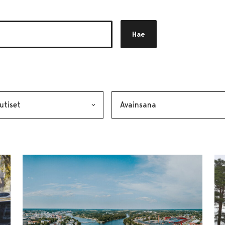
Hae
akkeen
alinta lähettää lomakkeen
Avainsana, valinta lähettää lo