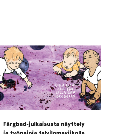
Färgbad-julkaisusta näyttely
ja työpajoja talvilomaviikolla