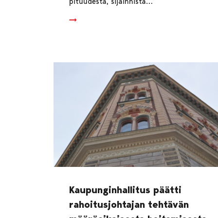
pituudesta, sijainnista…
Kaupunginhallitus päätti
rahoitusjohtajan tehtävän