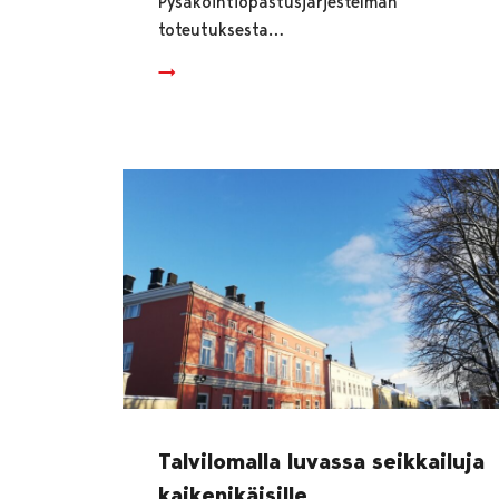
Pysäköintiopastusjärjestelmän
toteutuksesta…
Talvilomalla luvassa seikkailuja
kaikenikäisille