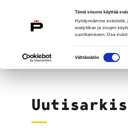
Siirry sisältöön
Tämä sivusto käyttää eväs
Suomeksi
Hyödynnämme evästeitä, jo
Etusivulle
analytiikan ja sivujen kä
suorittamiseen. Osa eväste
Asuminen ja
Kasvatu
ympäristö
koulu
Suostumuksen
Välttämätön
valinta
Uutiset
Etusivu
Uutisarkis