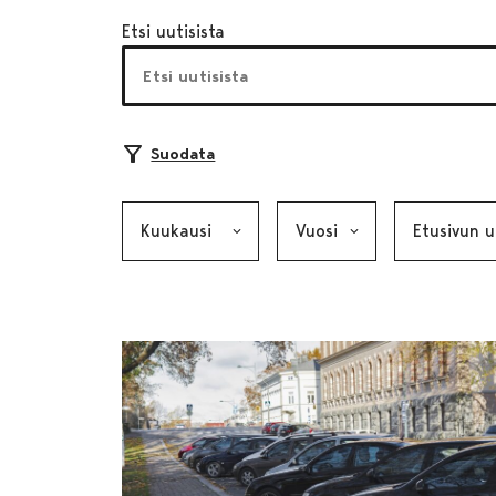
Etsi uutisista
Suodata
Kuukausi, valinta lähettää lomakkeen
Vuosi, valinta lähettää lom
Kategoria, v