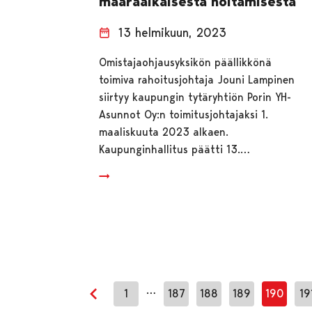
määräaikaisesta hoitamisesta
13 helmikuun, 2023
Omistajaohjausyksikön päällikkönä
toimiva rahoitusjohtaja Jouni Lampinen
siirtyy kaupungin tytäryhtiön Porin YH-
Asunnot Oy:n toimitusjohtajaksi 1.
maaliskuuta 2023 alkaen.
Kaupunginhallitus päätti 13.…
…
1
187
188
189
190
19
Edellinen sivu