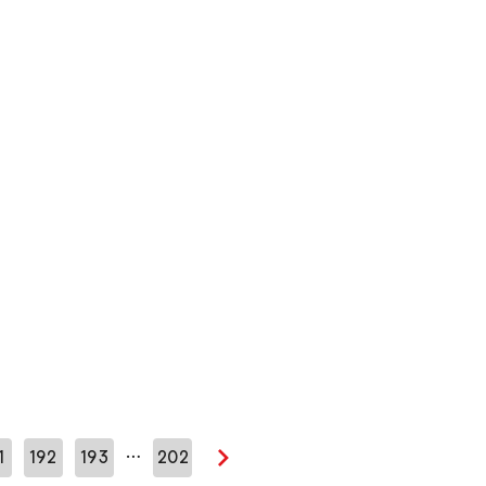
…
1
192
193
202
Seuraava sivu