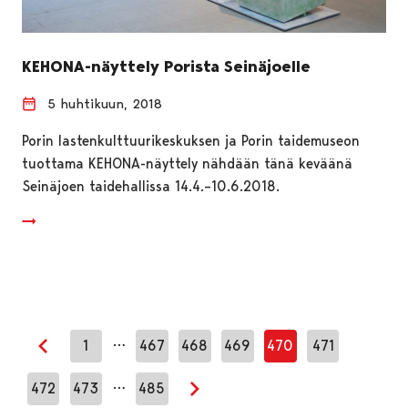
KEHONA-näyttely Porista Seinäjoelle
5 huhtikuun, 2018
Porin lastenkulttuurikeskuksen ja Porin taidemuseon
tuottama KEHONA-näyttely nähdään tänä keväänä
Seinäjoen taidehallissa 14.4.–10.6.2018.
…
1
467
468
469
470
471
Edellinen sivu
…
472
473
485
Seuraava sivu