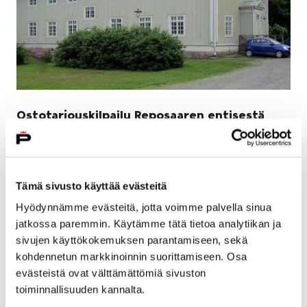
Ostotarjouskilpailu Reposaaren entisestä
ympäristöntutkimuskeskuksesta
9 huhtikuun, 2018
Tämä sivusto käyttää evästeitä
Kaupunki myy avoimen tarjouskilpailun perusteella
Repolinnana tunnetun entisen
Hyödynnämme evästeitä, jotta voimme palvella sinua
ympäristöntutkimuskeskuksen Reposaaressa.
jatkossa paremmin. Käytämme tätä tietoa analytiikan ja
sivujen käyttökokemuksen parantamiseen, sekä
kohdennetun markkinoinnin suorittamiseen. Osa
evästeistä ovat välttämättömiä sivuston
toiminnallisuuden kannalta.