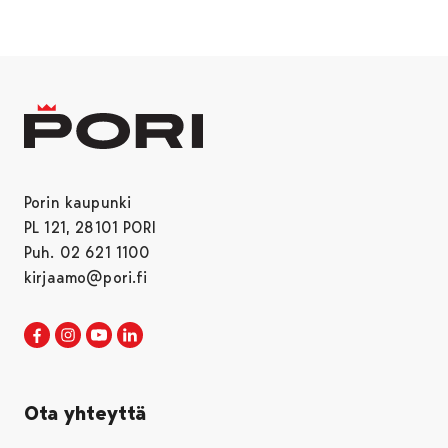
Porin kaupunki
PL 121, 28101 PORI
Puh. 02 621 1100
kirjaamo@pori.fi
Porin kaupunki Facebookissa
Avautuu uudessa välilehdessä
Porin kaupunki Instagramissa
Avautuu uudessa välilehdessä
Porin kaupunki Youtubessa
Avautuu uudessa välilehdessä
Porin kaupunki LinkedInissa
Avautuu uudessa välilehdessä
Ota yhteyttä