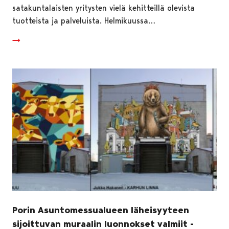
satakuntalaisten yritysten vielä kehitteillä olevista
tuotteista ja palveluista. Helmikuussa…
Porin Asuntomessualueen läheisyyteen
sijoittuvan muraalin luonnokset valmiit -