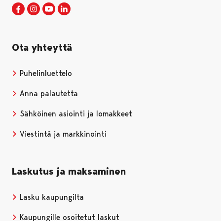
Porin kaupunki Facebookissa
Avautuu uudessa välilehdessä
Porin kaupunki Instagramissa
Avautuu uudessa välilehdessä
Porin kaupunki Youtubessa
Avautuu uudessa välilehdessä
Porin kaupunki LinkedInissa
Avautuu uudessa välilehdessä
Ota yhteyttä
Puhelinluettelo
Anna palautetta
Sähköinen asiointi ja lomakkeet
Viestintä ja markkinointi
Laskutus ja maksaminen
Lasku kaupungilta
Kaupungille osoitetut laskut