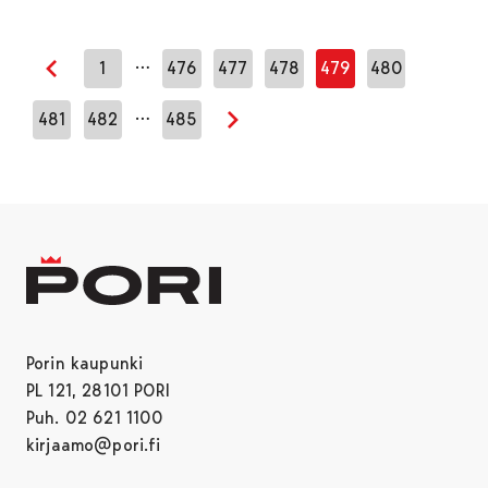
…
1
476
477
478
479
480
Edellinen sivu
…
481
482
485
Seuraava sivu
Porin kaupunki
PL 121, 28101 PORI
Puh. 02 621 1100
kirjaamo@pori.fi