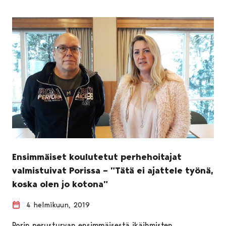
Ensimmäiset koulutetut perhehoitajat
valmistuivat Porissa – ”Tätä ei ajattele työnä,
koska olen jo kotona”
4 helmikuun, 2019
Porin perusturvan ensimmäisestä ikäihmisten