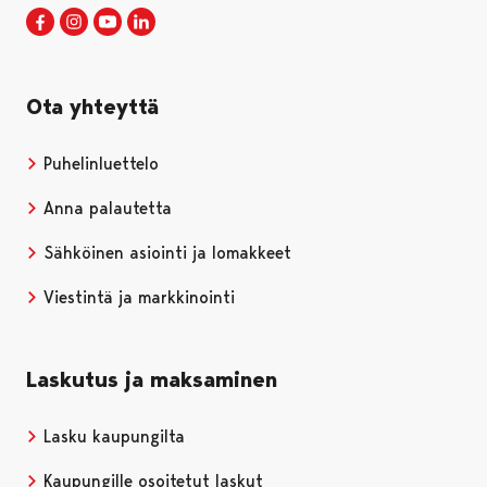
Porin kaupunki Facebookissa
Avautuu uudessa välilehdessä
Porin kaupunki Instagramissa
Avautuu uudessa välilehdessä
Porin kaupunki Youtubessa
Avautuu uudessa välilehdessä
Porin kaupunki LinkedInissa
Avautuu uudessa välilehdessä
Ota yhteyttä
Puhelinluettelo
Anna palautetta
Sähköinen asiointi ja lomakkeet
Viestintä ja markkinointi
Laskutus ja maksaminen
Lasku kaupungilta
Kaupungille osoitetut laskut