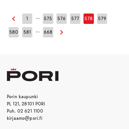
…
1
575
576
577
578
579
Edellinen sivu
…
580
581
668
Seuraava sivu
Porin kaupunki
PL 121, 28101 PORI
Puh. 02 621 1100
kirjaamo@pori.fi