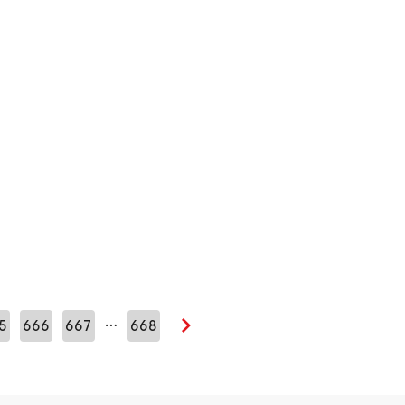
…
5
666
667
668
Seuraava sivu