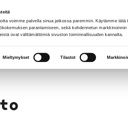
teitä
Puhelinluettelo
Anna palautetta
tta voimme palvella sinua jatkossa paremmin. Käytämme tätä t
yttökokemuksen parantamiseen, sekä kohdennetun markkinoinnin
istä ovat välttämättömiä sivuston toiminnallisuuden kannalta.
s ja
Vapaa-
Hyvinvointi
tus
aika
y
Mieltymykset
Tilastot
Markkinoin
to