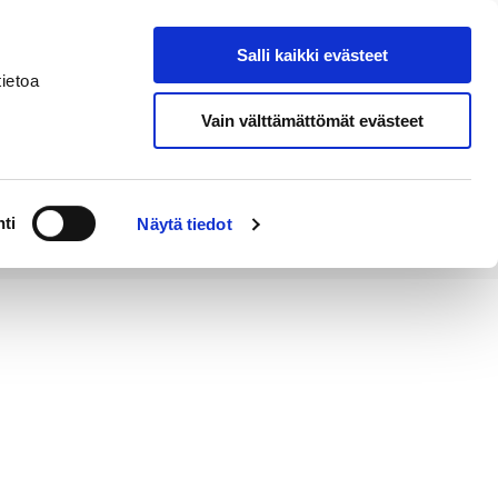
Salli kaikki evästeet
Tapahtumakalenteri
Hae sivustolta
ietoa
Vain välttämättömät evästeet
Työ ja
Kaupunki ja
rittäminen
hallinto
ti
Näytä tiedot