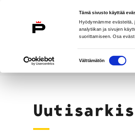
Siirry sisältöön
Tämä sivusto käyttää eväs
Suomeksi
Hyödynnämme evästeitä, jo
Etusivulle
analytiikan ja sivujen kä
suorittamiseen. Osa eväste
Asuminen ja
Kasvatu
ympäristö
koulu
Suostumuksen
Välttämätön
valinta
Uutiset
Etusivu
Uutisarkis