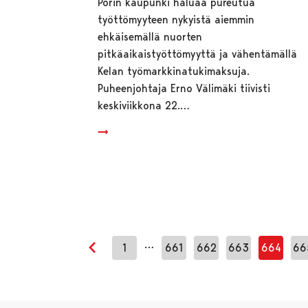
Porin kaupunki haluaa pureutua
työttömyyteen nykyistä aiemmin
ehkäisemällä nuorten
pitkäaikaistyöttömyyttä ja vähentämällä
Kelan työmarkkinatukimaksuja.
Puheenjohtaja Erno Välimäki tiivisti
keskiviikkona 22.…
…
1
661
662
663
664
66
Edellinen sivu