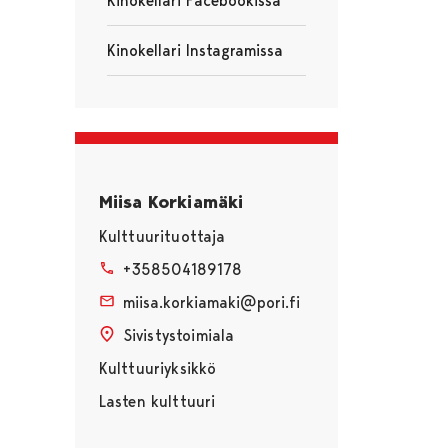
Kinokellari Facebookissa
Avautuu uudessa välilehdessä
Kinokellari Instagramissa
Avautuu uudessa välilehdessä
Miisa Korkiamäki
Kulttuurituottaja
+358504189178
miisa.korkiamaki@pori.fi
Sivistystoimiala
Kulttuuriyksikkö
Lasten kulttuuri