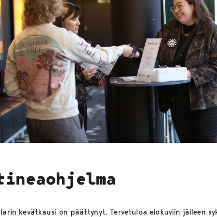
tineaohjelma
larin kevätkausi on päättynyt. Tervetuloa elokuviin jälleen sy