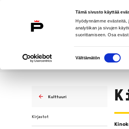
Siirry sisältöön
Tämä sivusto käyttää eväs
Suomeksi
Hyödynnämme evästeitä, jo
Etusivulle
analytiikan ja sivujen kä
suorittamiseen. Osa eväste
Asuminen ja
Kasvatu
ympäristö
koulu
Suostumuksen
Välttämätön
valinta
Vapaa-aika
Kulttuuri
Kinoke
Etusivu
K
Kulttuuri
Kirjastot
Kinok