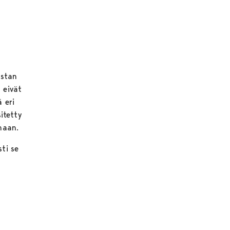
ustan
 eivät
 eri
sitetty
haan.
sti se