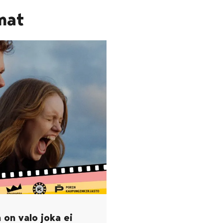
mat
 on valo joka ei