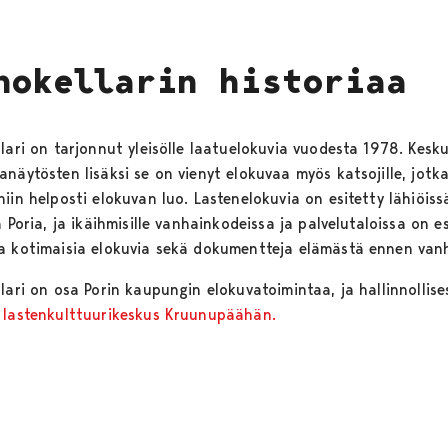
nokellarin historiaa
llari on tarjonnut yleisölle laatuelokuvia vuodesta 1978. Kesk
näytösten lisäksi se on vienyt elokuvaa myös katsojille, jotka
iin helposti elokuvan luo. Lastenelokuvia on esitetty lähiöissä
a Poria, ja ikäihmisille vanhainkodeissa ja palvelutaloissa on e
a kotimaisia elokuvia sekä dokumentteja elämästä ennen van
lari on osa Porin kaupungin elokuvatoimintaa, ja hallinnollise
u
lastenkulttuurikeskus Kruunupäähän.