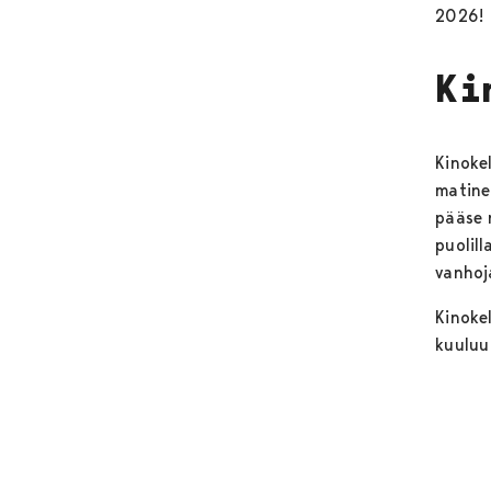
2026!
Ki
Kinoke
matinea
pääse n
puolill
vanhoj
Kinokel
kuulu