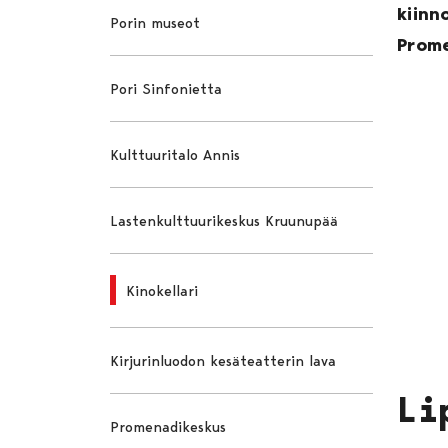
kiinn
Porin museot
Prome
Pori Sinfonietta
Kulttuuritalo Annis
Lastenkulttuurikeskus Kruunupää
Kinokellari
Kirjurinluodon kesäteatterin lava
Li
Promenadikeskus