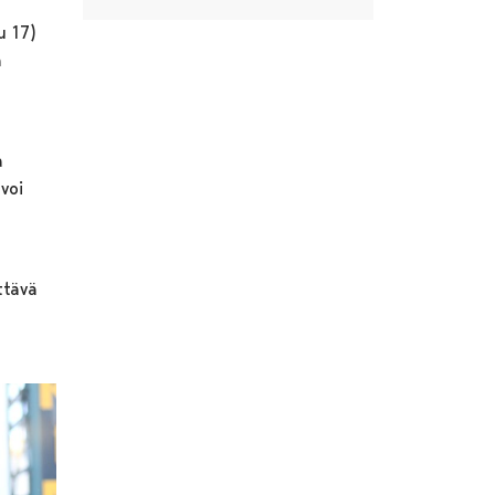
u 17)
a
a
voi
ttävä