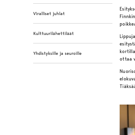
Esityk
Viralliset juhlat
Finnki
poikke
Kulttuurilähettiläät
Lippuj
esityst
kortil
Yhdistyksille ja seuroille
ottaa v
Nuoris
elokuv
Tiäksää