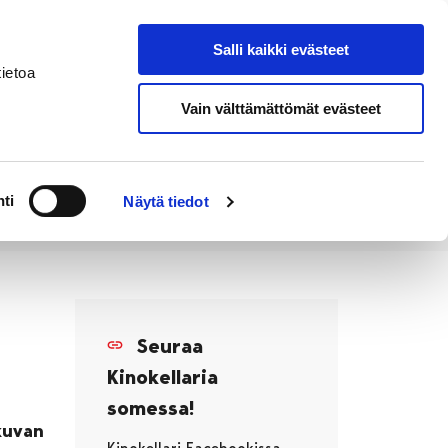
Salli kaikki evästeet
Tapahtumakalenteri
Hae sivustolta
ietoa
Vain välttämättömät evästeet
Työ ja
Kaupunki ja
rittäminen
hallinto
ti
Näytä tiedot
Seuraa
Kinokellaria
somessa!
okuvan