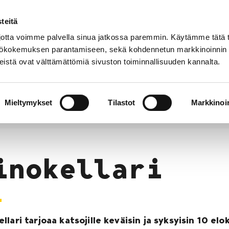
teitä
Puhelinluettelo
Anna palautetta
tta voimme palvella sinua jatkossa paremmin. Käytämme tätä t
yttökokemuksen parantamiseen, sekä kohdennetun markkinoinnin
istä ovat välttämättömiä sivuston toiminnallisuuden kannalta.
s ja
Vapaa-
Hyvinvointi
tus
aika
y
Mieltymykset
Tilastot
Markkinoin
llari
inokellari
ellari tarjoaa katsojille keväisin ja syksyisin 10 el