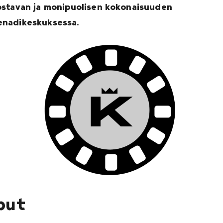
ostavan ja monipuolisen kokonaisuuden
nadikeskuksessa.
put