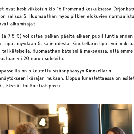
set ovat keskiviikkoisin klo 16 Promenadikeskuksessa (Yrjönkat
non salissa 5. Huomaathan myös pitkien elokuvien normaalist
avat alkamisajat.
a (à 7,5 €) voi ostaa paikan päältä alkaen puoli tuntia ennen
ä. Liput myydään 5. salin edestä. Kinokellarin liput voi maksa
la tai käteisellä. Huomaathan käteisellä maksaessa, että emme 
astaan yli 20 euron seteleitä.
opasseilla on oikeutettu sisäänpääsyyn Kinokellarin
anäytökseen ikärajan mukaan. Lippua lunastettaessa on esite
-, Ekstiä- tai Kaistiät-passi.