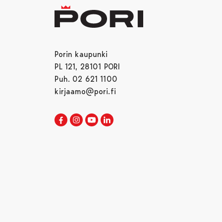
Porin kaupunki
PL 121, 28101 PORI
Puh. 02 621 1100
kirjaamo@pori.fi
Porin kaupunki Facebookissa
Avautuu uudessa välilehdessä
Porin kaupunki Instagramissa
Avautuu uudessa välilehdessä
Porin kaupunki Youtubessa
Avautuu uudessa välilehdessä
Porin kaupunki LinkedInissa
Avautuu uudessa välilehdessä