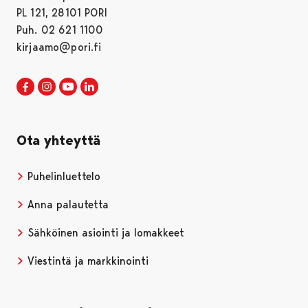
PL 121, 28101 PORI
Puh. 02 621 1100
kirjaamo@pori.fi
Porin kaupunki Facebookissa
Avautuu uudessa välilehdessä
Porin kaupunki Instagramissa
Avautuu uudessa välilehdessä
Porin kaupunki Youtubessa
Avautuu uudessa välilehdessä
Porin kaupunki LinkedInissa
Avautuu uudessa välilehdessä
Ota yhteyttä
Puhelinluettelo
Anna palautetta
Sähköinen asiointi ja lomakkeet
Viestintä ja markkinointi