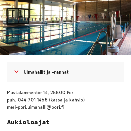
Avaa valikko
Sulje valikko
Uimahallit ja -rannat
Mustalammentie 14, 28800 Pori
puh. 044 701 1465 (kassa ja kahvio)
meri-pori.uimahalli@pori.fi
Aukioloajat