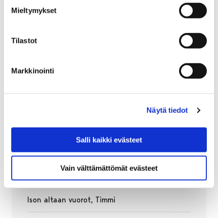
Uimahallissa on 25 metrin uima-allas, opetusallas ja
Mieltymykset
kahluuallas sekä vesiliukumäki. Altaiden lisäksi hallissa
on kuntosali ja kahvio sekä katsomotilat 100
hengelle.
Tilastot
Markkinointi
Sijainti
Näytä tiedot
Kahvila Päivänsäde
Salli kaikki evästeet
Vain välttämättömät evästeet
Ison altaan vuorot, Timmi
Avautuu uudessa välilehdessä