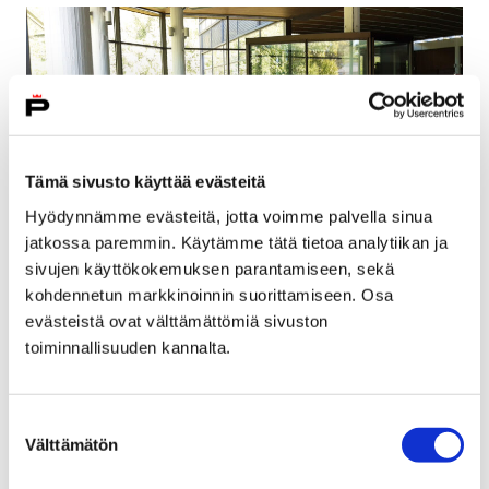
Tämä sivusto käyttää evästeitä
Hyödynnämme evästeitä, jotta voimme palvella sinua
jatkossa paremmin. Käytämme tätä tietoa analytiikan ja
sivujen käyttökokemuksen parantamiseen, sekä
Meri-Porin uimahallin kahluuallas
kohdennetun markkinoinnin suorittamiseen. Osa
evästeistä ovat välttämättömiä sivuston
toiminnallisuuden kannalta.
Meri-Porin uimahalli sijaitsee Porin Pihlavan
kaupunginosassa ja on osa Meri-Porin koulukeskusta.
Uimahalli valmistui vuonna 1985 ja sen on suunnitellut
Suostumuksen
Välttämätön
Arkkitehtitoimisto Küttner Ky.
valinta