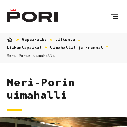
Siirry sisältöön
Etusivulle
Vapaa-aika
Liikunta
Etusivu
Liikuntapaikat
Uimahallit ja -rannat
Meri-Porin uimahalli
Meri-Porin
uimahalli