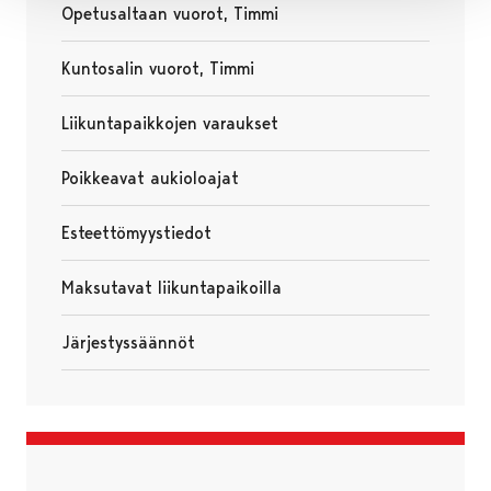
Opetusaltaan vuorot, Timmi
Avautuu uudessa välilehdessä
Kuntosalin vuorot, Timmi
Avautuu uudessa välilehdessä
Liikuntapaikkojen varaukset
Poikkeavat aukioloajat
Esteettömyystiedot
Avautuu uudessa välilehdessä
Maksutavat liikuntapaikoilla
Järjestyssäännöt