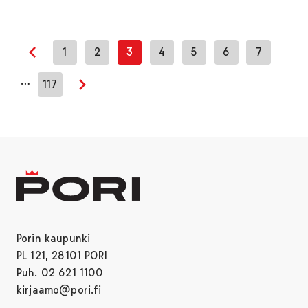
1
2
3
4
5
6
7
Edellinen sivu
…
117
Seuraava sivu
Porin kaupunki
PL 121, 28101 PORI
Puh. 02 621 1100
kirjaamo@pori.fi