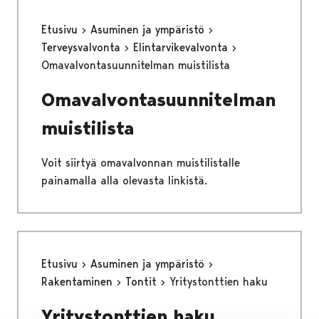
Etusivu
Asuminen ja ympäristö
Terveysvalvonta
Elintarvikevalvonta
Omavalvontasuunnitelman muistilista
Omavalvontasuunnitelman
muistilista
Voit siirtyä omavalvonnan muistilistalle
painamalla alla olevasta linkistä.
Etusivu
Asuminen ja ympäristö
Rakentaminen
Tontit
Yritystonttien haku
Yritystonttien haku