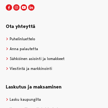
Porin kaupunki Facebookissa
Avautuu uudessa välilehdessä
Porin kaupunki Instagramissa
Avautuu uudessa välilehdessä
Porin kaupunki Youtubessa
Avautuu uudessa välilehdessä
Porin kaupunki LinkedInissa
Avautuu uudessa välilehdessä
Ota yhteyttä
Puhelinluettelo
Anna palautetta
Sähköinen asiointi ja lomakkeet
Viestintä ja markkinointi
Laskutus ja maksaminen
Lasku kaupungilta