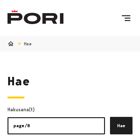
Siirry sisältöön
Etusivulle
Hae
Etusivu
Hae
Hakusana(t)
Hae