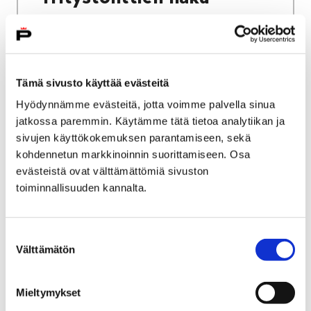
Tämä sivusto käyttää evästeitä
Etusivu
Kaupunki ja hallinto
Ota yhteyttä
Hyödynnämme evästeitä, jotta voimme palvella sinua
Sähköinen asiointi ja lomakkeet
jatkossa paremmin. Käytämme tätä tietoa analytiikan ja
Työ ja yrittäminen
sivujen käyttökokemuksen parantamiseen, sekä
Porin kaupunki työnantajana
kohdennetun markkinoinnin suorittamiseen. Osa
Porin kaupungin avoimet työpaikat
evästeistä ovat välttämättömiä sivuston
toiminnallisuuden kannalta.
Porin kaupungin avoimet
työpaikat
Suostumuksen
Välttämätön
valinta
Voit siirtyä Porin kaupungin avoimiin
työpaikkoihin painamalla alla olevasta
Mieltymykset
linkistä, joka ohjautuu Kuntarekryyn.