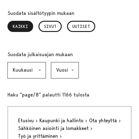
Suodata sisältötyypin mukaan
KAIKKI
, VALITTU
SIVUT
UUTISET
Suodata julkaisuajan mukaan
Kuukausi, valinta lähettää lomakkeen
Vuosi, valinta lähettää lomakkeen
Haku "page/8" palautti 1166 tulosta
Etusivu
Kaupunki ja hallinto
Ota yhteyttä
Sähköinen asiointi ja lomakkeet
Työ ja yrittäminen