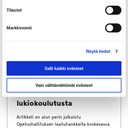
Tilastot
Etusivu
Kasvatus ja koulutus
Lukio
Markkinointi
Porin lukio
Yhteistyö
Kehittämishankkeet
Päättyneet hankkeet
Priima
Hanke kirjoihin ja kansiin: Priima – entistä
Näytä tiedot
laadukkaampaa lukiokoulutusta
Hanke kirjoihin ja kansiin:
Salli kaikki evästeet
Priima – entistä
Vain välttämättömät evästeet
laadukkaampaa
lukiokoulutusta
Artikkeli on alun perin julkaistu
Opetushallituksen laatuhankkeita koskevassa