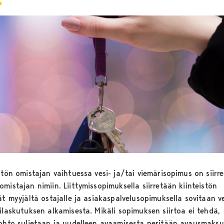
stön omistajan vaihtuessa vesi- ja/tai viemärisopimus on siirr
mistajan nimiin. Liittymissopimuksella siirretään kiinteistön
ät myyjältä ostajalle ja asiakaspalvelusopimuksella sovitaan ve
ilaskutuksen alkamisesta. Mikäli sopimuksen siirtoa ei tehdä,
johto suljetaan ja uudelleen avaamisesta peritään avausmaksu