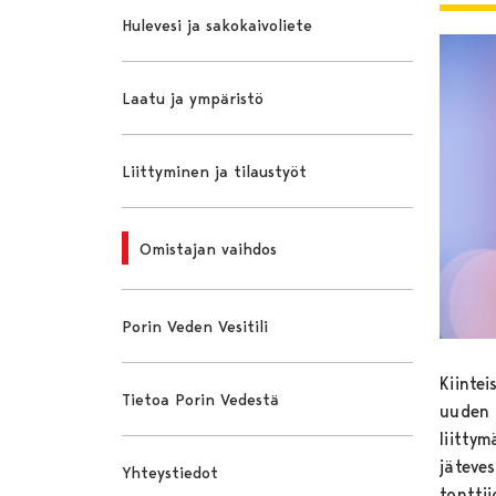
Hulevesi ja sakokaivoliete
Laatu ja ympäristö
Liittyminen ja tilaustyöt
Omistajan vaihdos
Porin Veden Vesitili
Kiintei
Tietoa Porin Vedestä
uuden o
liittym
jäteves
Yhteystiedot
tontti