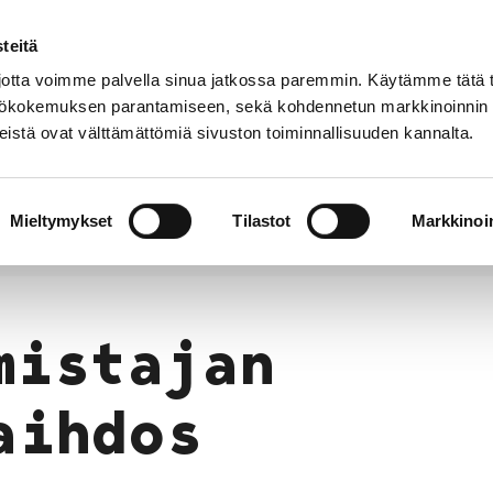
teitä
Puhelinluettelo
Anna palautetta
tta voimme palvella sinua jatkossa paremmin. Käytämme tätä t
yttökokemuksen parantamiseen, sekä kohdennetun markkinoinnin
istä ovat välttämättömiä sivuston toiminnallisuuden kannalta.
s ja
Vapaa-
Hyvinvointi
tus
aika
y
Mieltymykset
Tilastot
Markkinoin
esi, liikelaitos
Omistajan vaihdos
mistajan
aihdos