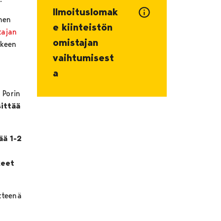
Ilmoituslomak
nen
e kiinteistön
tajan
omistajan
kkeen
vaihtumisest
a
 Porin
sittää
ää 1-2
keet
tteenä