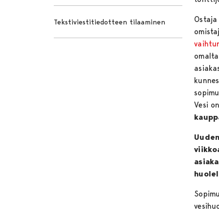
Ostaja
Tekstiviestitiedotteen tilaaminen
omista
vaihtu
omalta
asiaka
kunnes 
sopimu
Vesi on
kauppa
Uuden 
viikko
asiaka
huolel
Sopimu
vesihuo