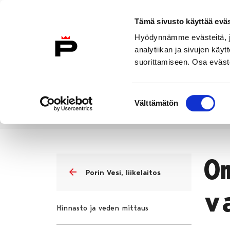
Siirry sisältöön
Tämä sivusto käyttää eväs
Suomeksi
Hyödynnämme evästeitä, jo
Etusivulle
analytiikan ja sivujen kä
suorittamiseen. Osa eväste
Asuminen ja
Kasvatu
ympäristö
koulu
Suostumuksen
Välttämätön
valinta
Asuminen ja ympäristö
Porin V
Etusivu
O
Porin Vesi, liikelaitos
v
Hinnasto ja veden mittaus