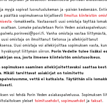
 ja myyjä sopivat luovutuslukeman ja -päivän keskenään. Enti
ja päättää sopimuksensa kirjallisesti
Ilmoitus kiinteistön omis
misesta
-lomakkeella. Vastaavasti uusi omistaja täyttää loma
 osaltaan. Lomake palautetaan Porin Veden asiakaspalveluun:
spalvelu.porinvesi@pori.fi. Vanha omistaja vastaa liittymästä,
uusi omistaja on ilmoittanut tietonsa ja allekirjoittanut
ksensa. Uusi omistaja voi allekirjoittaa sopimuksen vasta, kun
 hyväksynyt liittymän siirron.
Porin Vedelle tulee lisäksi e
kirjan osa, josta ilmenee kiinteistön omistusoikeus.
sopimuksen saaminen allekirjoitettavaksi saattaa kest
a. Mikäli tarvittavat asiakirjat on toimitettu
spalveluumme, vettä ei katkaista. Täytäthän siis lomak
lisesti.
ksen voi tehdä Porin Veden asiakaspalvelussa. Sopimuksen lii
ltolaitoksen yleiset
toimitusehdot
,
sopimusehdot
ja
taksat
.