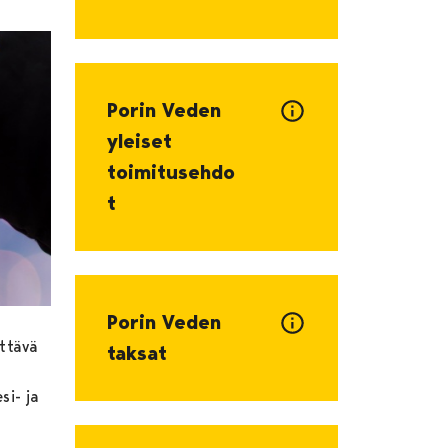
Porin Veden
yleiset
toimitusehdo
t
Porin Veden
ettävä
taksat
si- ja
.