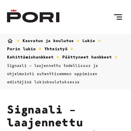
Siirry sisältöön
Etusivulle
Kasvatus ja koulutus
Lukio
Etusivu
Porin lukio
Yhteistyö
Kehittämishankkeet
Päättyneet hankkeet
Signaali – laajennettu todellisuus ja
ohjelmointi autenttisemman oppimisen
edistäjinä lukiokoulutuksessa
Signaali –
laajennettu