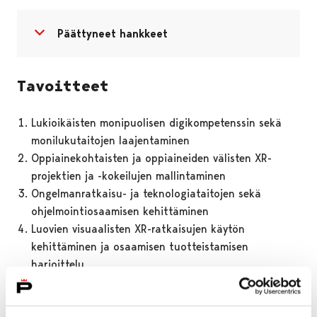
Avaa valikko
Sulje valikko
Päättyneet hankkeet
Tavoitteet
Lukioikäisten monipuolisen digikompetenssin sekä
monilukutaitojen laajentaminen
Oppiainekohtaisten ja oppiaineiden välisten XR-
projektien ja -kokeilujen mallintaminen
Ongelmanratkaisu- ja teknologiataitojen sekä
ohjelmointiosaamisen kehittäminen
Luovien visuaalisten XR-ratkaisujen käytön
kehittäminen ja osaamisen tuotteistamisen
harjoittelu
XR-tapahtumien järjestäminen Porissa ja
Hämeenlinnassa