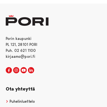
Porin kaupunki
PL 121, 28101 PORI
Puh. 02 621 1100
kirjaamo@pori.fi
Porin kaupunki Facebookissa
Avautuu uudessa välilehdessä
Porin kaupunki Instagramissa
Avautuu uudessa välilehdessä
Porin kaupunki Youtubessa
Avautuu uudessa välilehdessä
Porin kaupunki LinkedInissa
Avautuu uudessa välilehdessä
Ota yhteyttä
Puhelinluettelo