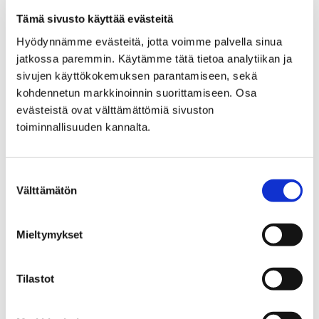
Hankkeen tiedot
Tämä sivusto käyttää evästeitä
Hyödynnämme evästeitä, jotta voimme palvella sinua
Hankkeen toiminta-aika: 1.6.2022–31.7.2024
jatkossa paremmin. Käytämme tätä tietoa analytiikan ja
sivujen käyttökokemuksen parantamiseen, sekä
Koordinaattori: Konsta Kivistö
kohdennetun markkinoinnin suorittamiseen. Osa
evästeistä ovat välttämättömiä sivuston
Kehittäjäopettajat: Sanna Hohkuri, Vilma Lintu ja
toiminnallisuuden kannalta.
Saara Pouke
Budjetti: 193 000 €
Suostumuksen
Välttämätön
valinta
Rahoittajat: Opetushallitus sekä yhteishankkeen
jäsenet
Mieltymykset
Kotisivut
Tilastot
Hankkeen kotisivuille pääset
tästä
.