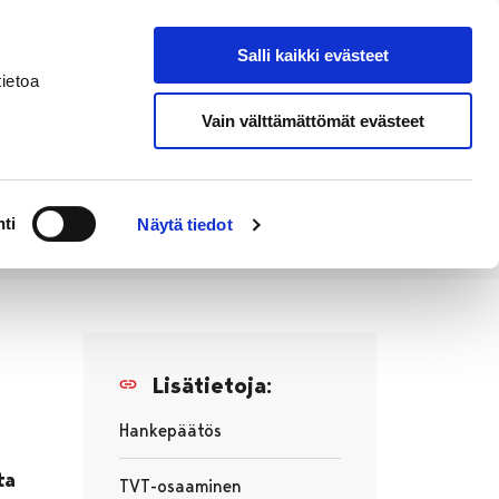
Salli kaikki evästeet
Tapahtumakalenteri
Hae sivustolta
ietoa
Vain välttämättömät evästeet
Työ ja
Kaupunki ja
rittäminen
hallinto
ti
Näytä tiedot
ttyneet hankkeet
100Digi
Lisätietoja:
Hankepäätös
ta
TVT-osaaminen