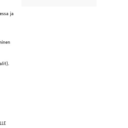
essa ja
minen
lit).
iLLE