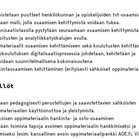
istetaan puutteet henkilökunnan ja opiskelijoiden tvt-osaamis
aan malli, jolla osaamisen kehittymistä voidaan tukea.
nisaatiotasolla pystytään seuraamaan osaamisen kehittymistä
oitusten ja analytiikkatyökalujen avulla.
materiaalit osaamisen kehittämiseen sekä koulutusten kehittä
okoulutuksen digitalisaatioprosessia johdetaan, kehitetään ja
oidaan suunnitelmallisena kokonaisuutena
intaosaamisen kehittäminen (erityisesti sähköiset oppimateriaa
llöt
aan pedagogisesti perusteltujen ja saavutettavien sähköisten
materiaalien käyttöönottoa ja yleistymistä.
öisen oppimateriaalin hankinta- ja osto-osaaminen
tään toimivia tapoja avoimen oppimateriaalin hankkimiseksi ja
miseksi (esim. kansallinen avoin oppimateriaalipankki AOE.fi, V