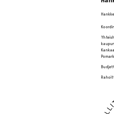
Han
Hankke
Koordin
Yhteis
kaupun
Kankaa
Pomark
Budjet
Rahoit