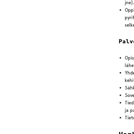
jne)
Oppi
pyri
selk
Palv
Opis
lähe
Yhde
kehi
Sähk
Sove
Tied
ja p
Tiet