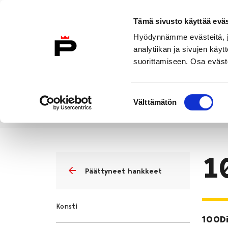
Siirry sisältöön
Tämä sivusto käyttää eväs
Suomeksi
Hyödynnämme evästeitä, jo
Etusivulle
analytiikan ja sivujen kä
suorittamiseen. Osa eväste
Asuminen ja
Kasvatu
ympäristö
koulu
Suostumuksen
Välttämätön
valinta
Kasvatus ja koulutus
Lukio
P
Etusivu
1
Päättyneet hankkeet
Konsti
100Di