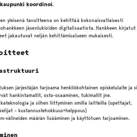
 kaupunki koordinoi.
en yleisenä tavoitteena on kehittää kokonaisvaltaisesti
tohankkeen jäsenlukioiden digitalisaatiota. Hankkeen kirjatut
teet jakautuvat neljän kehittämisalueen mukaisesti.
oitteet
astruktuuri
uksen järjestäjän tarjoama henkilökohtainen opiskelulaite ja s
tyvät hankintamallit, osto-osaaminen, tukimallit jne.
kateknologia ja siihen liittyminen omilla laitteilla (opettajat,
kelijat – kustannustehokkuus+helppous)
m-välineiden määrän lisääminen ja käyttötuen tarjoaminen.
minen