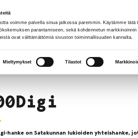
teitä
Puhelinluettelo
Anna palautetta
tta voimme palvella sinua jatkossa paremmin. Käytämme tätä t
yttökokemuksen parantamiseen, sekä kohdennetun markkinoinnin
istä ovat välttämättömiä sivuston toiminnallisuuden kannalta.
s ja
Vapaa-
Hyvinvointi
tus
aika
y
Mieltymykset
Tilastot
Markkinoin
orin lukio
Yhteistyö
Kehittämishankkeet
Pää
00Digi
gi-hanke on Satakunnan lukioiden yhteishanke, jo