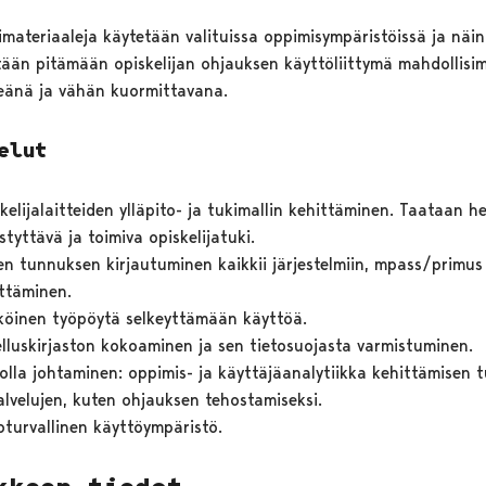
.
materiaaleja käytetään valituissa oppimisympäristöissä ja näin
tään pitämään opiskelijan ohjauksen käyttöliittymä mahdollis
eänä ja vähän kuormittavana.
elut
kelijalaitteiden ylläpito- ja tukimallin kehittäminen. Taataan he
styttävä ja toimiva opiskelijatuki.
n tunnuksen kirjautuminen kaikkii järjestelmiin, mpass/primus
ttäminen.
öinen työpöytä selkeyttämään käyttöä.
lluskirjaston kokoaminen ja sen tietosuojasta varmistuminen.
olla johtaminen: oppimis- ja käyttäjäanalytiikka kehittämisen t
alvelujen, kuten ohjauksen tehostamiseksi.
oturvallinen käyttöympäristö.