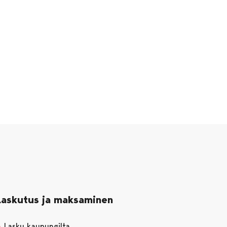
Laskutus ja maksaminen
Lasku kaupungilta