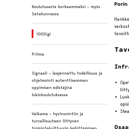
Porin
Koulutusaste korkeammaksi – myös
Satakunnassa
Hankke
verkos
tavoit
100Digi
Tav
Priima
Infr
Signaali – laajennettu todellisuus ja
ohjelmointi autenttisemman
Opet
oppimisen edistäjinä
liit
lukiokoulutuksessa
Luok
opis
Stea
Valkama – hyvinvointiin ja
turvallisuuteen liittyvän
Osaa
toimintakulttuurin kehittäminen