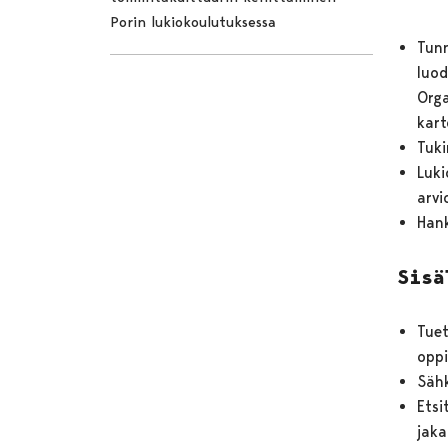
Porin lukiokoulutuksessa
Tunn
luod
Orga
kart
Tuki
Luki
arvi
Hank
Sisä
Tuet
oppi
Sähk
Etsi
jaka