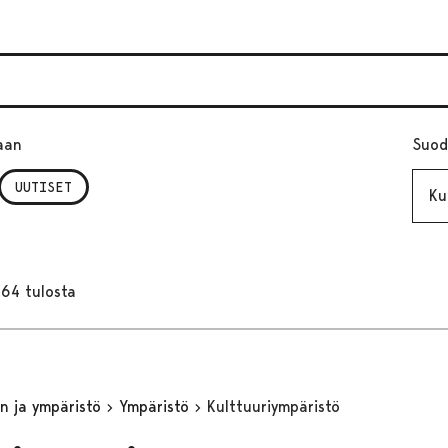
aan
Suod
Kuuk
UUTISET
164 tulosta
n ja ympäristö
Ympäristö
Kulttuuriympäristö