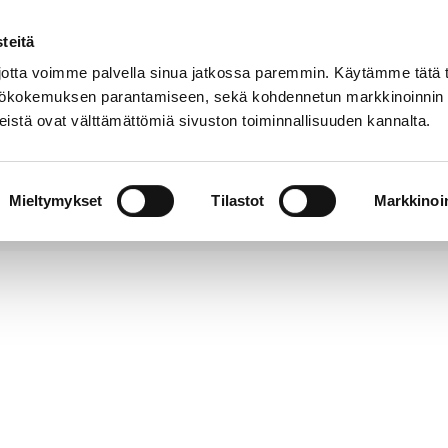
teitä
Puhelinluettelo
Anna palautetta
tta voimme palvella sinua jatkossa paremmin. Käytämme tätä t
yttökokemuksen parantamiseen, sekä kohdennetun markkinoinnin
istä ovat välttämättömiä sivuston toiminnallisuuden kannalta.
s ja
Vapaa-
Hyvinvointi
tus
aika
y
Mieltymykset
Tilastot
Markkinoin