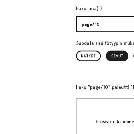
Hakusana(t)
Suodata sisältötyypin muk
KAIKKI
SIVUT
, VALITTU
Haku "page/10" palautti 1
Etusivu
Asumine