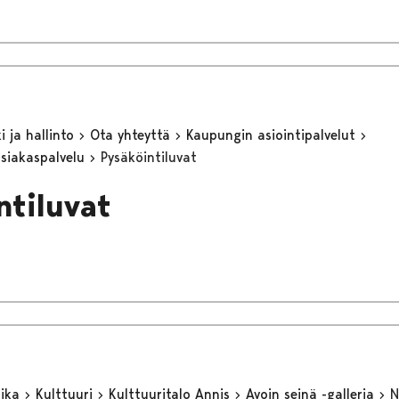
 ja hallinto
Ota yhteyttä
Kaupungin asiointipalvelut
asiakaspalvelu
Pysäköintiluvat
ntiluvat
aika
Kulttuuri
Kulttuuritalo Annis
Avoin seinä -galleria
N