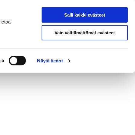
Salli kaikki evästeet
Tapahtumakalenteri
Hae sivustolta
ietoa
Vain välttämättömät evästeet
Työ ja
Kaupunki ja
rittäminen
hallinto
ti
Näytä tiedot