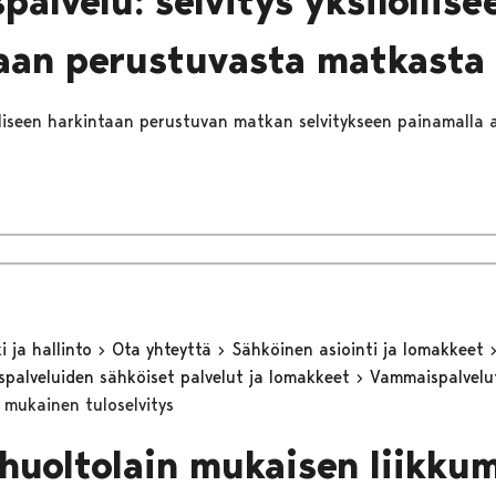
palvelu: selvitys yksilöllise
aan perustuvasta matkasta
ölliseen harkintaan perustuvan matkan selvitykseen painamalla a
 ja hallinto
Ota yhteyttä
Sähköinen asiointi ja lomakkeet
eyspalveluiden sähköiset palvelut ja lomakkeet
Vammaispalvel
n mukainen tuloselvitys
ihuoltolain mukaisen liikku