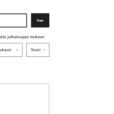
Hae
ata julkaisuajan mukaan
ausi, valinta lähettää lomakkeen
Vuosi, valinta lähettää lomakkeen