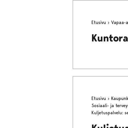
Etusivu
Vapaa-
Kuntor
Etusivu
Kaupunki
Sosiaali- ja terv
Kuljetuspalvelu: s