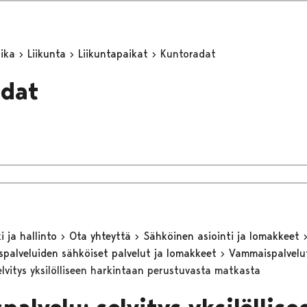
aika
Liikunta
Liikuntapaikat
Kuntoradat
adat
 ja hallinto
Ota yhteyttä
Sähköinen asiointi ja lomakkeet
eyspalveluiden sähköiset palvelut ja lomakkeet
Vammaispalvel
elvitys yksilölliseen harkintaan perustuvasta matkasta