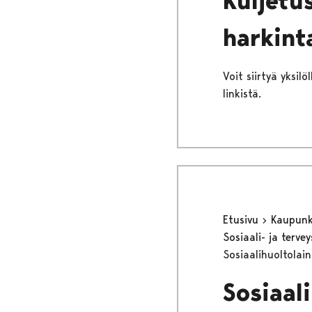
Kuljetus
harkint
Voit siirtyä yksil
linkistä.
Etusivu
Kaupunki
Sosiaali- ja terv
Sosiaalihuoltolai
Sosiaal