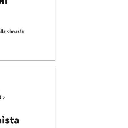
en
lla olevasta
ut
mista