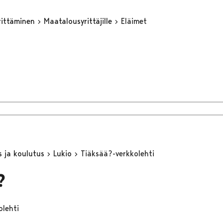
yrittäminen
Maatalousyrittäjille
Eläimet
s ja koulutus
Lukio
Tiäksää?-verkkolehti
?
olehti