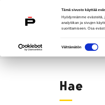
Siirry sisältöön
Tämä sivusto käyttää eväs
Suomeksi
Hyödynnämme evästeitä, jo
Etusivulle
analytiikan ja sivujen kä
suorittamiseen. Osa eväste
Asuminen ja
Kasvatu
ympäristö
koulu
Suostumuksen
Välttämätön
valinta
Hae
Etusivu
Hae