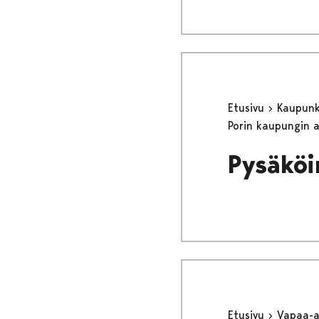
Etusivu
Kaupunki
Porin kaupungin 
Pysäköi
Etusivu
Vapaa-