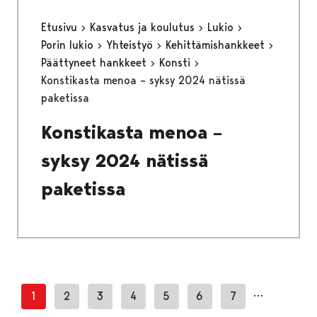
Etusivu
Kasvatus ja koulutus
Lukio
Porin lukio
Yhteistyö
Kehittämishankkeet
Päättyneet hankkeet
Konsti
Konstikasta menoa – syksy 2024 nätissä
paketissa
Konstikasta menoa –
syksy 2024 nätissä
paketissa
…
1
2
3
4
5
6
7