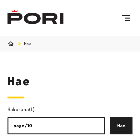
Siirry sisältöön
Etusivulle
Hae
Etusivu
Hae
Hakusana(t)
Hae