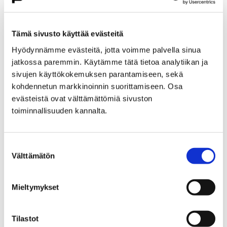
Etusivu
Kasvatus ja koulutus
Lukio
Porin lukio
Yhteistyö
Kehittämishankkeet
Tämä sivusto käyttää evästeitä
Päättyneet hankkeet
Priima
Hyödynnämme evästeitä, jotta voimme palvella sinua
Priima-päivä 25.8. Porissa
jatkossa paremmin. Käytämme tätä tietoa analytiikan ja
Priima-päivä 25.8. Porissa
sivujen käyttökokemuksen parantamiseen, sekä
kohdennetun markkinoinnin suorittamiseen. Osa
evästeistä ovat välttämättömiä sivuston
toiminnallisuuden kannalta.
Suostumuksen
Etusivu
Asuminen ja ympäristö
Välttämätön
valinta
Kaupunkikehitys
Kaupunkikeskusta
Liikenneverkkosuunnittelu
Mieltymykset
Liikenneverkkosuunnittelu
Tilastot
Porin keskustan liikenneverkkosuunnitelma on