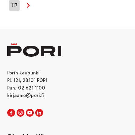
117
Seuraava sivu
Porin kaupunki
PL 121, 28101 PORI
Puh. 02 621 1100
kirjaamo@pori.fi
Porin kaupunki Facebookissa
Avautuu uudessa välilehdessä
Porin kaupunki Instagramissa
Avautuu uudessa välilehdessä
Porin kaupunki Youtubessa
Avautuu uudessa välilehdessä
Porin kaupunki LinkedInissa
Avautuu uudessa välilehdessä