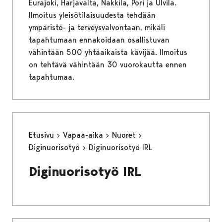
Eurajoki, Harjavalta, Nakkila, Pori ja Ulvila.
Ilmoitus yleisötilaisuudesta tehdään
ympäristö- ja terveysvalvontaan, mikäli
tapahtumaan ennakoidaan osallistuvan
vähintään 500 yhtäaikaista kävijää. Ilmoitus
on tehtävä vähintään 30 vuorokautta ennen
tapahtumaa.
Etusivu
Vapaa-aika
Nuoret
Diginuorisotyö
Diginuorisotyö IRL
Diginuorisotyö IRL