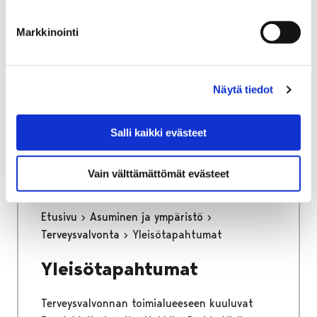
osa keskustan kehittämisen kärkihanketta.
Työssä määritetään kaikkien liikennemuotojen
Markkinointi
tavoiteverkot ja se tulee toimimaan pitkän
aikajänteen ohjenuorana katujen
tarkemmassa suunnittelussa.
Näytä tiedot
Kaupunginhallitus on hyväksynyt
liikenneverkkosuunnitelman loppuraportin
Salli kaikki evästeet
26.6.2023.
Vain välttämättömät evästeet
Etusivu
Asuminen ja ympäristö
Terveysvalvonta
Yleisötapahtumat
Yleisötapahtumat
Terveysvalvonnan toimialueeseen kuuluvat