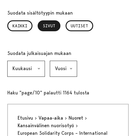
Suodata sisältötyypin mukaan
KAIKKI
SIVUT
, VALITTU
UUTISET
Suodata julkaisuajan mukaan
Kuukausi, valinta lähettää lomakkeen
Vuosi, valinta lähettää lomakkeen
Haku "page/10" palautti 1164 tulosta
Etusivu
Vapaa-aika
Nuoret
Kansainvälinen nuorisotyö
European Solidarity Corps – International