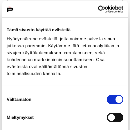
Palveluverkkouudistus
Porin väestökehitys
Porin väestökehitys
Tämä sivusto käyttää evästeitä
Hyödynnämme evästeitä, jotta voimme palvella sinua
jatkossa paremmin. Käytämme tätä tietoa analytiikan ja
sivujen käyttökokemuksen parantamiseen, sekä
Etusivu
Kaupunki ja hallinto
Ota yhteyttä
kohdennetun markkinoinnin suorittamiseen. Osa
Kaupungin asiointipalvelut
evästeistä ovat välttämättömiä sivuston
toiminnallisuuden kannalta.
Porin kaupungin asiakaspalvelu
Porin brändituotteet
Porin brändituotteet
Suostumuksen
Välttämätön
valinta
Mieltymykset