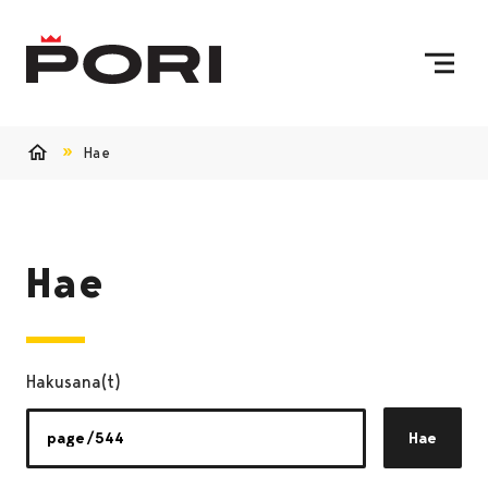
Siirry sisältöön
Etusivulle
Hae
Etusivu
Hae
Hakusana(t)
Hae