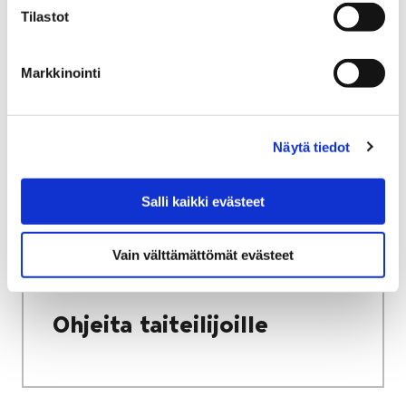
Tilastot
Etusivu
Vapaa-aika
Kulttuuri
Kulttuuritalo Annis
Avoin seinä -galleria
Tulevat näyttelyt
Markkinointi
Tulevat näyttelyt
Näytä tiedot
Salli kaikki evästeet
Etusivu
Vapaa-aika
Kulttuuri
Vain välttämättömät evästeet
Kulttuuritalo Annis
Avoin seinä -galleria
Ohjeita taiteilijoille
Ohjeita taiteilijoille