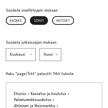
Suodata sisältötyypin mukaan
KAIKKI
SIVUT
, VALITTU
UUTISET
Suodata julkaisuajan mukaan
Kuukausi, valinta lähettää lomakkeen
Vuosi, valinta lähettää lomakkeen
Haku "page/544" palautti 1164 tulosta
Etusivu
Kasvatus ja koulutus
Palveluverkkouudistus
Ahlainen ja Noormarkku