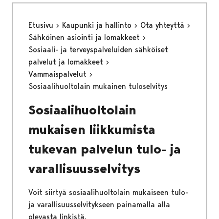
Etusivu
Kaupunki ja hallinto
Ota yhteyttä
Sähköinen asiointi ja lomakkeet
Sosiaali- ja terveyspalveluiden sähköiset
palvelut ja lomakkeet
Vammaispalvelut
Sosiaalihuoltolain mukainen tuloselvitys
Sosiaalihuoltolain
mukaisen liikkumista
tukevan palvelun tulo- ja
varallisuusselvitys
Voit siirtyä sosiaalihuoltolain mukaiseen tulo-
ja varallisuusselvitykseen painamalla alla
olevasta linkistä.