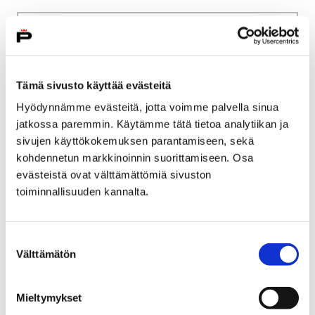
Etusivu
Kaupunki ja hallinto
Ota yhteyttä
Sähköinen asiointi ja lomakkeet
Kulttuuri ja vapaa-aika
Liikunta
Tämä sivusto käyttää evästeitä
Liikuntatilojen ja leirikeskusten vuorohakemus
Hyödynnämme evästeitä, jotta voimme palvella sinua
jatkossa paremmin. Käytämme tätä tietoa analytiikan ja
Liikuntatilojen ja
sivujen käyttökokemuksen parantamiseen, sekä
leirikeskusten
kohdennetun markkinoinnin suorittamiseen. Osa
evästeistä ovat välttämättömiä sivuston
vuorohakemus
toiminnallisuuden kannalta.
Voit siirtyä liikuntatilojen ja leirikeskusten
vuorohakemus palveluun tai pdf-lomakkeeseen
Suostumuksen
Välttämätön
painamalla alla olevasta linkistä.
valinta
Mieltymykset