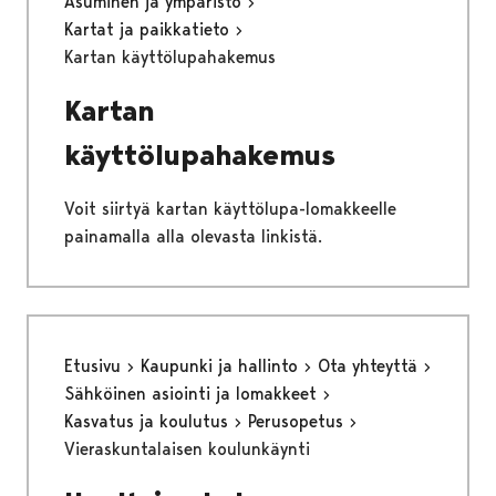
Asuminen ja ympäristö
Kartat ja paikkatieto
Kartan käyttölupahakemus
Kartan
käyttölupahakemus
Voit siirtyä kartan käyttölupa-lomakkeelle
painamalla alla olevasta linkistä.
Etusivu
Kaupunki ja hallinto
Ota yhteyttä
Sähköinen asiointi ja lomakkeet
Kasvatus ja koulutus
Perusopetus
Vieraskuntalaisen koulunkäynti