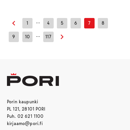
…
1
4
5
6
7
8
Edellinen sivu
…
9
10
117
Seuraava sivu
Porin kaupunki
PL 121, 28101 PORI
Puh. 02 621 1100
kirjaamo@pori.fi