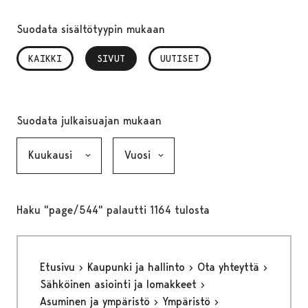
Suodata sisältötyypin mukaan
KAIKKI
SIVUT
, VALITTU
UUTISET
Suodata julkaisuajan mukaan
Kuukausi, valinta lähettää lomakkeen
Vuosi, valinta lähettää lomakkeen
Haku "page/544" palautti 1164 tulosta
Etusivu
Kaupunki ja hallinto
Ota yhteyttä
Sähköinen asiointi ja lomakkeet
Asuminen ja ympäristö
Ympäristö