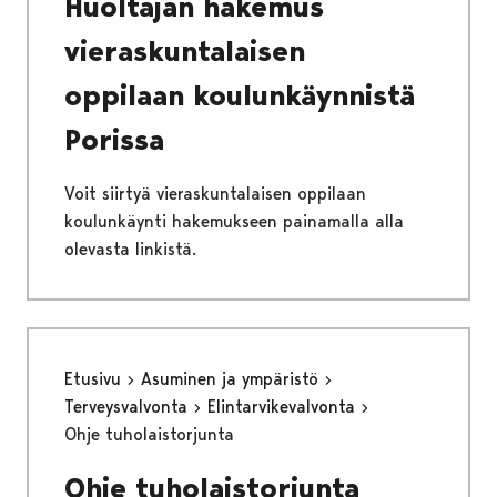
Huoltajan hakemus
vieraskuntalaisen
oppilaan koulunkäynnistä
Porissa
Voit siirtyä vieraskuntalaisen oppilaan
koulunkäynti hakemukseen painamalla alla
olevasta linkistä.
Etusivu
Asuminen ja ympäristö
Terveysvalvonta
Elintarvikevalvonta
Ohje tuholaistorjunta
Ohje tuholaistorjunta