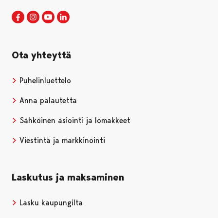
Porin kaupunki Facebookissa
Avautuu uudessa välilehdessä
Porin kaupunki Instagramissa
Avautuu uudessa välilehdessä
Porin kaupunki Youtubessa
Avautuu uudessa välilehdessä
Porin kaupunki LinkedInissa
Avautuu uudessa välilehdessä
Ota yhteyttä
Puhelinluettelo
Anna palautetta
Sähköinen asiointi ja lomakkeet
Viestintä ja markkinointi
Laskutus ja maksaminen
Lasku kaupungilta