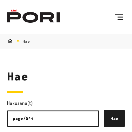
Siirry sisältöön
Etusivulle
Hae
Etusivu
Hae
Hakusana(t)
Hae