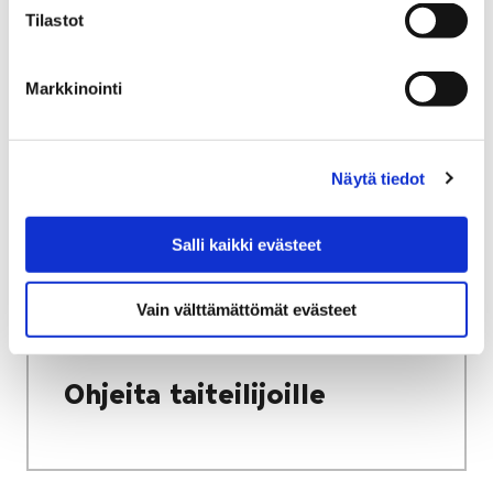
Tilastot
Etusivu
Vapaa-aika
Kulttuuri
Kulttuuritalo Annis
Avoin seinä -galleria
Tulevat näyttelyt
Markkinointi
Tulevat näyttelyt
Näytä tiedot
Salli kaikki evästeet
Etusivu
Vapaa-aika
Kulttuuri
Vain välttämättömät evästeet
Kulttuuritalo Annis
Avoin seinä -galleria
Ohjeita taiteilijoille
Ohjeita taiteilijoille