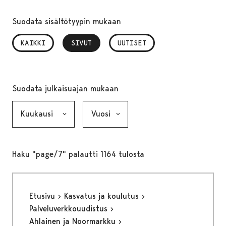
Suodata sisältötyypin mukaan
KAIKKI
SIVUT
, VALITTU
UUTISET
Suodata julkaisuajan mukaan
Kuukausi, valinta lähettää lomakkeen
Vuosi, valinta lähettää lomakkeen
Haku "page/7" palautti 1164 tulosta
Etusivu
Kasvatus ja koulutus
Palveluverkkouudistus
Ahlainen ja Noormarkku