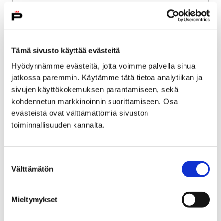
Palveluverkkouudistus
Porin väestökehitys
Porin väestökehitys
Tämä sivusto käyttää evästeitä
Hyödynnämme evästeitä, jotta voimme palvella sinua
jatkossa paremmin. Käytämme tätä tietoa analytiikan ja
sivujen käyttökokemuksen parantamiseen, sekä
Etusivu
Kaupunki ja hallinto
Ota yhteyttä
kohdennetun markkinoinnin suorittamiseen. Osa
Kaupungin asiointipalvelut
evästeistä ovat välttämättömiä sivuston
toiminnallisuuden kannalta.
Porin kaupungin asiakaspalvelu
Porin brändituotteet
Porin brändituotteet
Suostumuksen
Välttämätön
valinta
Mieltymykset