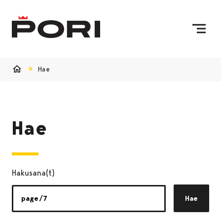
Siirry sisältöön
Etusivulle
Hae
Etusivu
Hae
Hakusana(t)
Hae