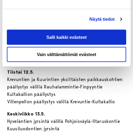
Katso lista tämän viikon
jyrsintä- ja päällystyskohteista
Näytä tiedot
Maanantai 11.5
Salli kaikki evästeet
Kytöpolun päällystys
Hultinkujan päällystys
Krevuntien ja Kuurintien yksittäisten paikkauskohtien
Vain välttämättömät evästeet
päällystys välillä Rauhalammintie-Finpyyntie
Tiistai 12.5.
Krevuntien ja Kuurintien yksittäisten paikkauskohtien
päällystys välillä Rauhalammintie-Finpyyntie
Kultakallion päällystys
Villenpellon päällystys välillä Krevuntie-Kultakallio
Keskiviikko 13.5.
Hyveläntien jyrsintä välillä Pohjoisväylä-Iltaruskontie
Kuusiluodontien jyrsintä