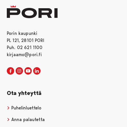
Porin kaupunki
PL 121, 28101 PORI
Puh. 02 621 1100
kirjaamo@pori.fi
Porin kaupunki Facebookissa
Avautuu uudessa välilehdessä
Porin kaupunki Instagramissa
Avautuu uudessa välilehdessä
Porin kaupunki Youtubessa
Avautuu uudessa välilehdessä
Porin kaupunki LinkedInissa
Avautuu uudessa välilehdessä
Ota yhteyttä
Puhelinluettelo
Anna palautetta