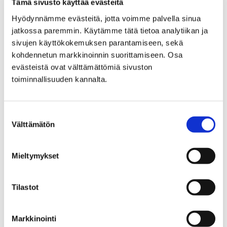
Tämä sivusto käyttää evästeitä
jotta kaistojen väliin ei jää korkoeroja, selventää
Hyödynnämme evästeitä, jotta voimme palvella sinua
työnjohtaja
Jimi Järvenpää
Porin kaupungilta.
jatkossa paremmin. Käytämme tätä tietoa analytiikan ja
sivujen käyttökokemuksen parantamiseen, sekä
Katujen uudelleenpäällystyksissä käytetään yksityisiä
kohdennetun markkinoinnin suorittamiseen. Osa
urakoitsijoita, jotka vastaavat myös työmaiden
evästeistä ovat välttämättömiä sivuston
liikennejärjestelyistä sekä haastavimpien kohteiden
toiminnallisuuden kannalta.
liikenteenohjauksesta. Isompien kohteiden
liikennejärjestelyissä yhteistyötä tehdään tarvittaessa
myös kaupungin liikennesuunnittelun kanssa.
Suostumuksen
Välttämätön
valinta
– Päällystystöistä saattaa aiheutua lyhytaikaista
haittaa liikenteelle, ja kaikilta tielläliikkujilta toivotaan
erityistä valppautta päällystystyömaiden
Mieltymykset
läheisyydessä. Asfaltointeja pyritään mahdollisuuksien
mukaan tekemään yöaikaan, jotta liikenteelle
Tilastot
aiheutuvat häiriöt jäisivät mahdollisimman pieniksi,
jatkaa Järvenpää.
Markkinointi