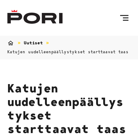
Siirry sisältöön
Etusivulle
Uutiset
Etusivu
Katujen uudelleenpäällystykset starttaavat taas
Katujen
uudelleenpäällys
tykset
starttaavat taas