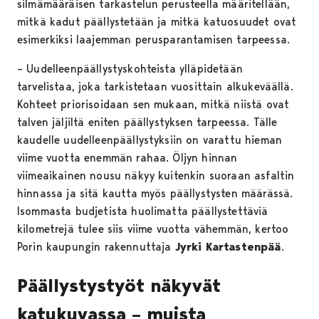
silmämääräisen tarkastelun perusteella määritellään,
mitkä kadut päällystetään ja mitkä katuosuudet ovat
esimerkiksi laajemman perusparantamisen tarpeessa.
– Uudelleenpäällystyskohteista ylläpidetään
tarvelistaa, joka tarkistetaan vuosittain alkukeväällä.
Kohteet priorisoidaan sen mukaan, mitkä niistä ovat
talven jäljiltä eniten päällystyksen tarpeessa. Tälle
kaudelle uudelleenpäällystyksiin on varattu hieman
viime vuotta enemmän rahaa. Öljyn hinnan
viimeaikainen nousu näkyy kuitenkin suoraan asfaltin
hinnassa ja sitä kautta myös päällystysten määrässä.
Isommasta budjetista huolimatta päällystettäviä
kilometrejä tulee siis viime vuotta vähemmän, kertoo
Porin kaupungin rakennuttaja
Jyrki Kartastenpää
.
Päällystystyöt näkyvät
katukuvassa – muista