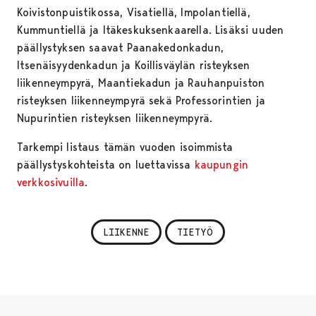
Koivistonpuistikossa, Visatiellä, Impolantiellä,
Kummuntiellä ja Itäkeskuksenkaarella. Lisäksi uuden
päällystyksen saavat Paanakedonkadun,
Itsenäisyydenkadun ja Koillisväylän risteyksen
liikenneympyrä, Maantiekadun ja Rauhanpuiston
risteyksen liikenneympyrä sekä Professorintien ja
Nupurintien risteyksen liikenneympyrä.
Tarkempi listaus tämän vuoden isoimmista
päällystyskohteista on luettavissa
kaupungin
verkkosivuilla
.
LIIKENNE
TIETYÖ