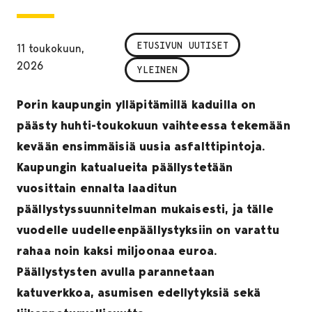
ETUSIVUN UUTISET
11 toukokuun,
2026
YLEINEN
Porin kaupungin ylläpitämillä kaduilla on
päästy huhti-toukokuun vaihteessa tekemään
kevään ensimmäisiä uusia asfalttipintoja.
Kaupungin katualueita päällystetään
vuosittain ennalta laaditun
päällystyssuunnitelman mukaisesti, ja tälle
vuodelle uudelleenpäällystyksiin on varattu
rahaa noin kaksi miljoonaa euroa.
Päällystysten avulla parannetaan
katuverkkoa, asumisen edellytyksiä sekä