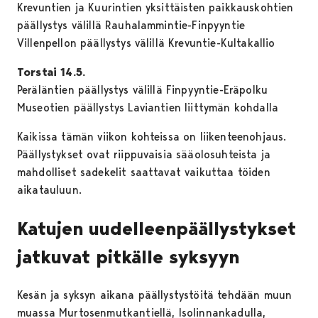
Krevuntien ja Kuurintien yksittäisten paikkauskohtien
päällystys välillä Rauhalammintie-Finpyyntie
Villenpellon päällystys välillä Krevuntie-Kultakallio
Torstai 14.5.
Peräläntien päällystys välillä Finpyyntie-Eräpolku
Museotien päällystys Laviantien liittymän kohdalla
Kaikissa tämän viikon kohteissa on liikenteenohjaus.
Päällystykset ovat riippuvaisia sääolosuhteista ja
mahdolliset sadekelit saattavat vaikuttaa töiden
aikatauluun.
Katujen uudelleenpäällystykset
jatkuvat pitkälle syksyyn
Kesän ja syksyn aikana päällystystöitä tehdään muun
muassa Murtosenmutkantiellä, Isolinnankadulla,