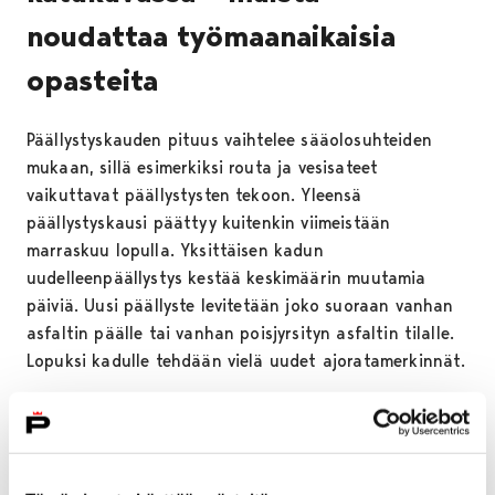
noudattaa työmaanaikaisia
opasteita
Päällystyskauden pituus vaihtelee sääolosuhteiden
mukaan, sillä esimerkiksi routa ja vesisateet
vaikuttavat päällystysten tekoon. Yleensä
päällystyskausi päättyy kuitenkin viimeistään
marraskuu lopulla. Yksittäisen kadun
uudelleenpäällystys kestää keskimäärin muutamia
päiviä. Uusi päällyste levitetään joko suoraan vanhan
asfaltin päälle tai vanhan poisjyrsityn asfaltin tilalle.
Lopuksi kadulle tehdään vielä uudet ajoratamerkinnät.
– Suoraan vanhan asfaltin päälle asfaltoidaan usein
esimerkiksi silloin, kun katualue päällystetään koko
leveydeltä. Kun uudelleenpäällystyksen tarve on vain
toisella ajokaistalla, pitää vanha asfaltti jyrsiä pois,