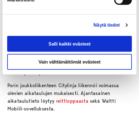
– Viikonlopulle on luvattu hienoa ja lämmintä keliä, ja
kaikkia urheilukeskuksen ja Porin metsän alueelle
Näytä tiedot
liikkumaan, urheilemaan ja yleisöksi tulevia
kannustetaankin saapumaan paikalle
mahdollisuuksien mukaan kävellen, pyörällä tai
Salli kaikki evästeet
joukkoliikennettä hyödyntäen. Henkilöautolla
saapuvien taas kannattaa varata matkantekoon ja
Vain välttämättömät evästeet
pysäköintiin tavanomaista enemmän aikaa, muistuttaa
liikuntapaikkapäällikkö
Timo Lehtimäki
.
Porin joukkoliikenteen Citylinja liikennöi voimassa
olevien aikataulujen mukaisesti. Ajantasainen
aikataulutieto löytyy
reittioppaasta
sekä Waltti
Mobiili-sovelluksesta.