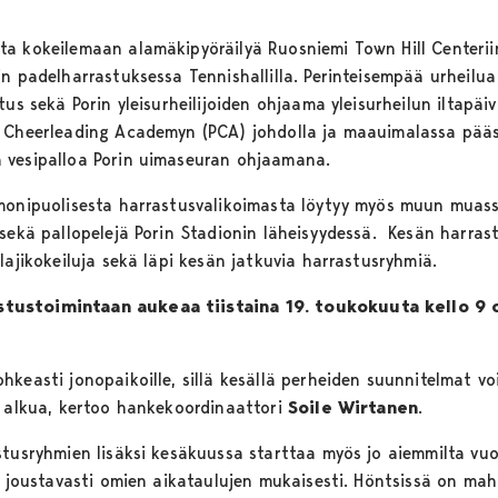
a kokeilemaan alamäkipyöräilyä Ruosniemi Town Hill Centeriin
in padelharrastuksessa Tennishallilla. Perinteisempää urheilu
tus sekä Porin yleisurheilijoiden ohjaama yleisurheilun iltap
n Cheerleading Academyn (PCA) johdolla ja maauimalassa pääs
 vesipalloa Porin uimaseuran ohjaamana.
monipuolisesta harrastusvalikoimasta löytyy myös muun muassa
sekä pallopelejä Porin Stadionin läheisyydessä. Kesän harrast
lajikokeiluja sekä läpi kesän jatkuvia harrastusryhmiä.
stustoimintaan aukeaa
tiistaina 19. toukokuuta kello 9
hkeasti jonopaikoille, sillä kesällä perheiden suunnitelmat v
n alkua, kertoo hankekoordinaattori
Soile Wirtanen
.
tusryhmien lisäksi kesäkuussa starttaa myös jo aiemmilta vuos
a joustavasti omien aikataulujen mukaisesti. Höntsissä on mahdo