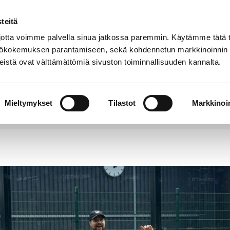
teitä
Puhelinluettelo
Anna palautetta
tta voimme palvella sinua jatkossa paremmin. Käytämme tätä t
yttökokemuksen parantamiseen, sekä kohdennetun markkinoinnin
istä ovat välttämättömiä sivuston toiminnallisuuden kannalta.
s ja
Vapaa-
Hyvinvointi
tus
aika
y
Mieltymykset
Tilastot
Markkinoin
suttomista kesäharrastuksista!