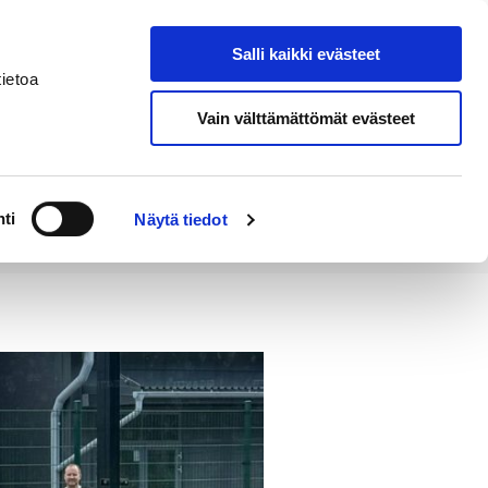
Salli kaikki evästeet
Tapahtumakalenteri
Hae sivustolta
ietoa
Vain välttämättömät evästeet
Työ ja
Kaupunki ja
rittäminen
hallinto
ti
Näytä tiedot