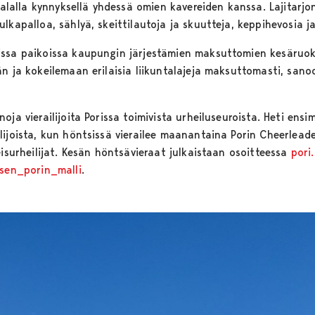
atalalla kynnyksellä yhdessä omien kavereiden kanssa. Lajitarjo
kapalloa, sählyä, skeittilautoja ja skuutteja, keppihevosia ja 
ssa paikoissa kaupungin järjestämien maksuttomien kesäruoka
än ja kokeilemaan erilaisia liikuntalajeja maksuttomasti, san
ja vierailijoita Porissa toimivista urheiluseuroista. Heti ensi
ijoista, kun höntsissä vierailee maanantaina Porin Cheerleade
eisurheilijat. Kesän höntsävieraat julkaistaan osoitteessa
pori
sen_porin_malli
.