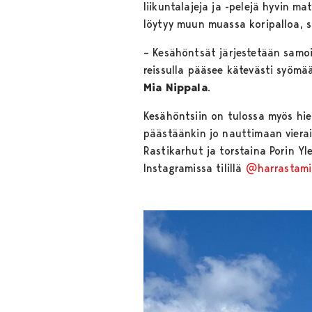
liikuntalajeja ja -pelejä hyvin m
löytyy muun muassa koripalloa, sul
– Kesähöntsät järjestetään samoi
reissulla pääsee kätevästi syömä
Mia Nippala
.
Kesähöntsiin on tulossa myös hieno
päästäänkin jo nauttimaan vierail
Rastikarhut ja torstaina Porin Yl
Instagramissa tilillä
@harrastami