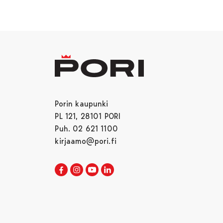
Porin kaupunki
PL 121, 28101 PORI
Puh. 02 621 1100
kirjaamo@pori.fi
Porin kaupunki Facebookissa
Avautuu uudessa välilehdessä
Porin kaupunki Instagramissa
Avautuu uudessa välilehdessä
Porin kaupunki Youtubessa
Avautuu uudessa välilehdessä
Porin kaupunki LinkedInissa
Avautuu uudessa välilehdessä