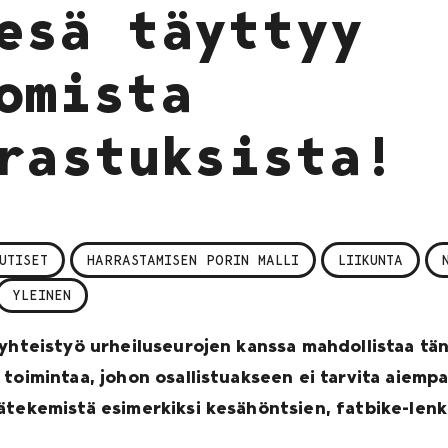
esä täyttyy
omista
rastuksista!
UTISET
HARRASTAMISEN PORIN MALLI
LIIKUNTA
YLEINEN
yhteistyö urheiluseurojen kanssa mahdollistaa tänä
 toimintaa, johon osallistuakseen ei tarvita aiem
ätekemistä esimerkiksi kesähöntsien, fatbike-lenk