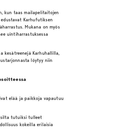
, kun taas mailapelitaitojen
a edustavat Karhufutiksen
äiväharrastus. Mukana on myös
ee uintiharrastuksessa
 kesätreenejä Karhuhallilla,
ustarjonnasta löytyy niin
 osoitteessa
oivat elää ja paikkoja vapautuu
ilta tutuiksi tulleet
llisuus kokeilla erilaisia