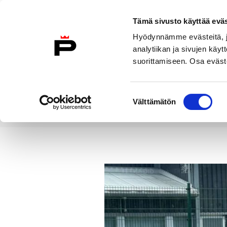
Siirry sisältöön
Tämä sivusto käyttää eväs
Suomeksi
Hyödynnämme evästeitä, jo
Etusivulle
analytiikan ja sivujen kä
suorittamiseen. Osa eväste
Asuminen ja
Kasvatu
ympäristö
koulu
Suostumuksen
Välttämätön
valinta
Uutiset
Porin kesä täyttyy mak
Etusivu