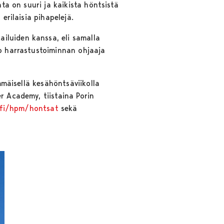
nta on suuri ja kaikista höntsistä
erilaisia pihapelejä.
iluiden kanssa, eli samalla
oo harrastustoiminnan ohjaaja
mmäisellä kesähöntsäviikolla
r Academy, tiistaina Porin
.fi/hpm/hontsat
sekä