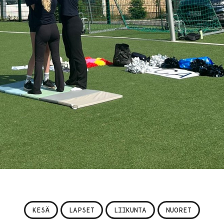
KESÄ
LAPSET
LIIKUNTA
NUORET