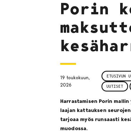
Porin k
maksutt
kesähar
ETUSIVUN U
19 toukokuun,
2026
UUTISET
Harrastamisen Porin mallin 
laajan kattauksen seurojen
tarjoaa myös runsaasti kes
muodossa.