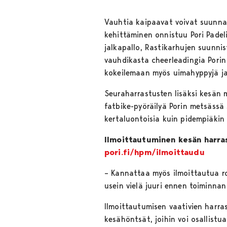
Vauhtia kaipaavat voivat suunnat
kehittäminen onnistuu Pori Padel
jalkapallo, Rastikarhujen suunnis
vauhdikasta cheerleadingia Pori
kokeilemaan myös uimahyppyjä ja
Seuraharrastusten lisäksi kesän 
fatbike-pyöräilyä Porin metsässä 
kertaluontoisia kuin pidempiäkin 
Ilmoittautuminen kesän harra
pori.fi/hpm/ilmoittaudu
– Kannattaa myös ilmoittautua ro
usein vielä juuri ennen toiminna
Ilmoittautumisen vaativien harras
kesähöntsät, joihin voi osallistu