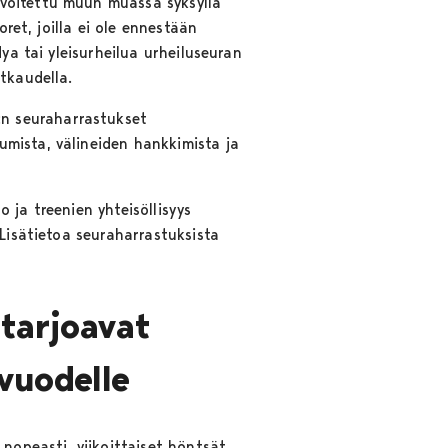
avoitettu muun muassa syksyllä
oret, joilla ei ole ennestään
ya tai yleisurheilua urheiluseuran
ätkaudella.
n seuraharrastukset
mista, välineiden hankkimista ja
o ja treenien yhteisöllisyys
 Lisätietoa seuraharrastuksista
tarjoavat
vuodelle
 nopeasti, viikoittaiset höntsät