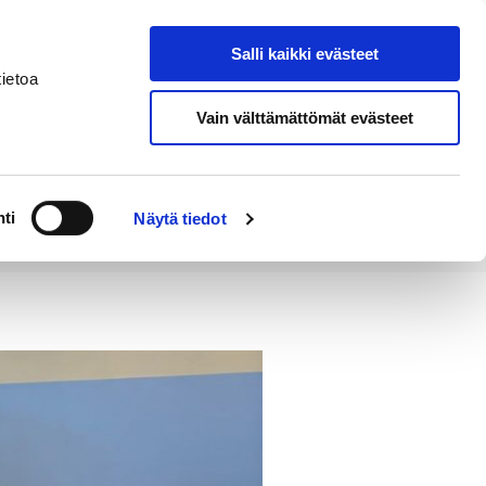
Salli kaikki evästeet
Tapahtumakalenteri
Hae sivustolta
ietoa
Vain välttämättömät evästeet
Työ ja
Kaupunki ja
rittäminen
hallinto
ti
Näytä tiedot
e