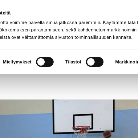
teitä
Puhelinluettelo
Anna palautetta
tta voimme palvella sinua jatkossa paremmin. Käytämme tätä t
yttökokemuksen parantamiseen, sekä kohdennetun markkinoinnin
istä ovat välttämättömiä sivuston toiminnallisuuden kannalta.
s ja
Vapaa-
Hyvinvointi
tus
aika
y
Mieltymykset
Tilastot
Markkinoin
li tarjoaa harrastuksia ja höntsää myös loppuvuodell