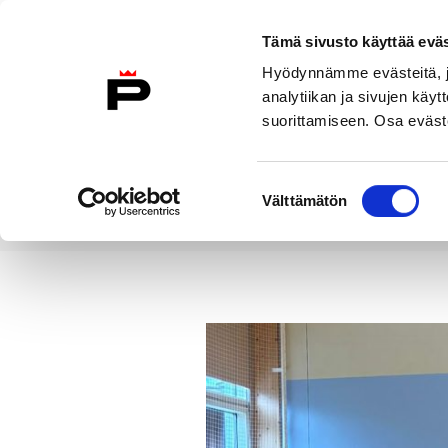
Siirry sisältöön
Tämä sivusto käyttää eväs
Suomeksi
Hyödynnämme evästeitä, jo
Etusivulle
analytiikan ja sivujen kä
suorittamiseen. Osa eväste
Asuminen ja
Kasvatu
ympäristö
koulu
Suostumuksen
Välttämätön
valinta
Uutiset
Harrastamisen Porin mal
Etusivu