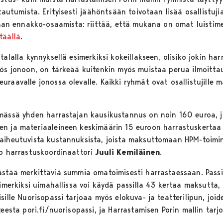
ttautumista. Erityisesti jäähöntsään toivotaan lisää osallistuj
lman ennakko-osaamista: riittää, että mukana on omat luistimet
täällä
.
talalla kynnyksellä esimerkiksi kokeillakseen, olisiko jokin ha
yös jonoon, on tärkeää kuitenkin myös muistaa perua ilmoitta
raavalle jonossa olevalle. Kaikki ryhmät ovat osallistujille 
mässä yhden harrastajan kausikustannus on noin 160 euroa, ja
en ja materiaaleineen keskimäärin 15 euroon harrastuskerta
aiheutuvista kustannuksista, joista maksuttomaan HPM-toimin
oo harrastuskoordinaattori
Juuli Kemiläinen
.
ästää merkittäviä summia omatoimisesti harrastaessaan. Passi 
simerkiksi uimahallissa voi käydä passilla 43 kertaa maksutta
sille Nuorisopassi tarjoaa myös elokuva- ja teatterilipun, jo
teesta pori.fi/nuorisopassi, ja Harrastamisen Porin mallin tarj
M.