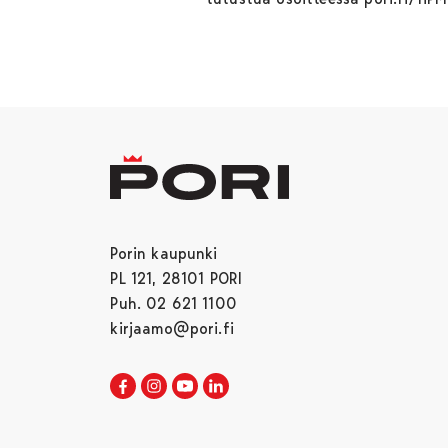
Porin kaupunki
PL 121, 28101 PORI
Puh. 02 621 1100
kirjaamo@pori.fi
Porin kaupunki Facebookissa
Avautuu uudessa välilehdessä
Porin kaupunki Instagramissa
Avautuu uudessa välilehdessä
Porin kaupunki Youtubessa
Avautuu uudessa välilehdessä
Porin kaupunki LinkedInissa
Avautuu uudessa välilehdessä