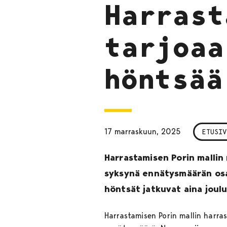
Harrast
tarjoaa
höntsää
17 marraskuun, 2025
ETUSIV
Harrastamisen Porin malli
syksynä ennätysmäärän osall
höntsät jatkuvat aina joulu
Harrastamisen Porin mallin harra