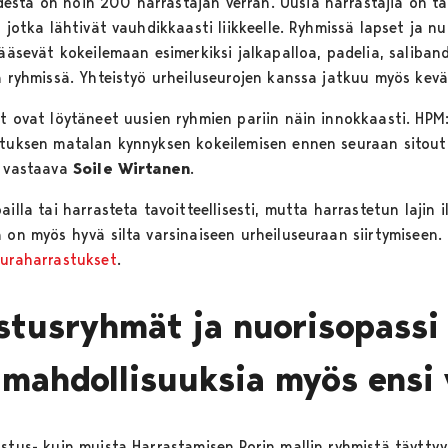
esta on noin 200 harrastajan verran. Uusia harrastajia on t
 jotka lähtivät vauhdikkaasti liikkeelle. Ryhmissä lapset ja nu
pääsevät kokeilemaan esimerkiksi jalkapalloa, padelia, saliband
sä ryhmissä. Yhteistyö urheiluseurojen kanssa jatkuu myös kev
t ovat löytäneet uusien ryhmien pariin näin innokkaasti.
HPM:
stuksen matalan kynnyksen kokeilemisen ennen seuraan sitoutu
a vastaava
Soile Wirtanen
.
illa tai harrasteta tavoitteellisesti, mutta harrastetun lajin il
 on myös hyvä silta varsinaiseen urheiluseuraan siirtymiseen.
euraharrastukset
.
stusryhmät ja nuorisopassi 
mahdollisuuksia myös ensi 
stus- kuin muista Harrastamisen Porin mallin ryhmistä täyttyy