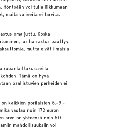
ia. Höntsään voi tulla liikkumaan
, muita välineitä ei tarvita.
rrastus oma juttu. Koska
utuminen, jos harrastus päättyy.
maksuttomia, mutta eivät ilmaisia
 ruoanlaittokursseilla
a kohden. Tämä on hyvä
taan osallistuvien perheiden ei
on kaikkien porilaisten 5.–9.-
, mikä vastaa noin 172 euron
iden arvo on yhteensä noin 50
oamiin mahdollisuuksiin voi