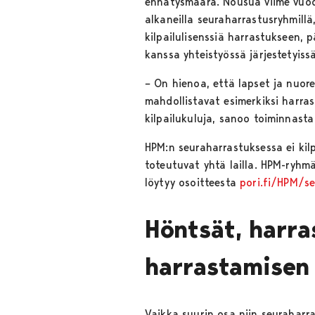
ennätysmäärä. Nousua viime vuod
alkaneilla seuraharrastusryhmillä,
kilpailulisenssiä harrastukseen, 
kanssa yhteistyössä järjestetyis
–
On hienoa, että lapset ja nuore
mahdollistavat esimerkiksi harra
kilpailukuluja, sanoo toiminnast
HPM:n seuraharrastuksessa ei kilpa
toteutuvat yhtä lailla. HPM-ryhmä
löytyy osoitteesta
pori.fi/HPM/s
Höntsät, harra
harrastamisen 
Vaikka suurin osa niin seuraharra