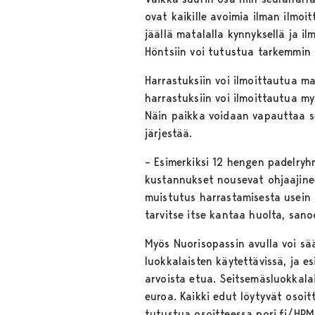
ovat kaikille avoimia ilman ilmoi
jäällä matalalla kynnyksellä ja i
Höntsiin voi tutustua tarkemmin
Harrastuksiin voi ilmoittautua ma
harrastuksiin voi ilmoittautua m
Näin paikka voidaan vapauttaa seu
järjestää.
– Esimerkiksi 12 hengen padelryh
kustannukset nousevat ohjaajine
muistutus harrastamisesta usein 
tarvitse itse kantaa huolta, san
Myös Nuorisopassin avulla voi sä
luokkalaisten käytettävissä, ja e
arvoista etua. Seitsemäsluokkalai
euroa. Kaikki edut löytyvät osoit
tutustua osoitteessa pori.fi/HP