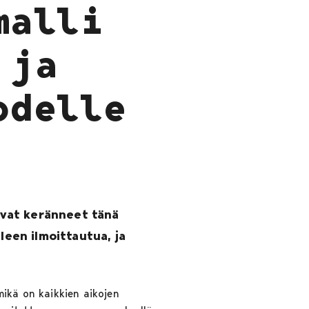
malli
 ja
odelle
ovat keränneet tänä
leen ilmoittautua, ja
mikä on kaikkien aikojen