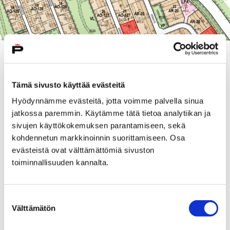
– Kirsikkatiellä, Karviaisentiellä ja Siementiellä
sijaitsevat tontit luovutetaan arvontamenettelyä
Tämä sivusto käyttää evästeitä
noudattaen. Nyt haussa olevat tontit ovat tällä
hetkellä ainoat vapaat tontit Klasipruukin alueella,
Hyödynnämme evästeitä, jotta voimme palvella sinua
kertoo tonttipäällikkö
Elisa Laine
Porin kaupungilta.
jatkossa paremmin. Käytämme tätä tietoa analytiikan ja
sivujen käyttökokemuksen parantamiseen, sekä
Tonttien hakuaika päättyy maanantaina 15. elokuuta
kohdennetun markkinoinnin suorittamiseen. Osa
kello 16. Arvonta suoritetaan viikolla 33.
evästeistä ovat välttämättömiä sivuston
toiminnallisuuden kannalta.
Tiedot arvonnassa olevista omakotitonteista sekä
muista kaupungin vapaina olevista tonteista ovat
nähtävillä sähköisessä
karttapalvelussa
, jossa
Suostumuksen
tonttihakemukset ensisijaisesti tehdään. Tarkempia
Välttämätön
valinta
tietoja tonteista voi tiedustella myös
palvelupiste
Porinasta
.