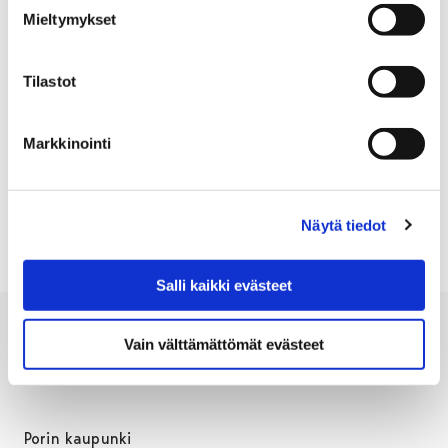
Mieltymykset
Lisätietoja Porin tonttitarjonnasta sekä esimerkiksi
erilaisista hakumenettelyistä löytyy myös
Tilastot
osoitteesta
pori.fi/tontit
.
Markkinointi
TONTIT
Näytä tiedot
Salli kaikki evästeet
Vain välttämättömät evästeet
Porin kaupunki