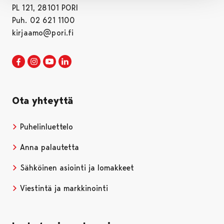
PL 121, 28101 PORI
Puh. 02 621 1100
kirjaamo@pori.fi
Porin kaupunki Facebookissa
Avautuu uudessa välilehdessä
Porin kaupunki Instagramissa
Avautuu uudessa välilehdessä
Porin kaupunki Youtubessa
Avautuu uudessa välilehdessä
Porin kaupunki LinkedInissa
Avautuu uudessa välilehdessä
Ota yhteyttä
Puhelinluettelo
Anna palautetta
Sähköinen asiointi ja lomakkeet
Viestintä ja markkinointi