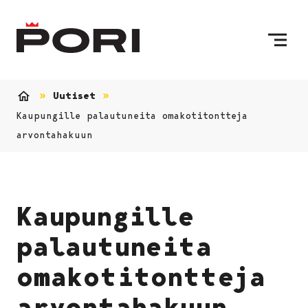
Siirry sisältöön
Etusivulle
Uutiset
Etusivu
Kaupungille palautuneita omakotitontteja
arvontahakuun
Kaupungille
palautuneita
omakotitontteja
arvontahakuun