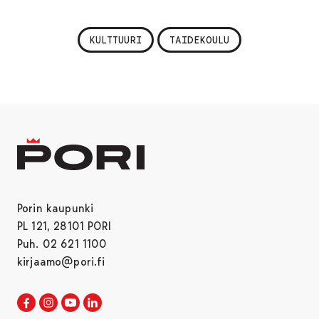
KULTTUURI
TAIDEKOULU
Porin kaupunki
PL 121, 28101 PORI
Puh. 02 621 1100
kirjaamo@pori.fi
Porin kaupunki Facebookissa
Avautuu uudessa välilehdessä
Porin kaupunki Instagramissa
Avautuu uudessa välilehdessä
Porin kaupunki Youtubessa
Avautuu uudessa välilehdessä
Porin kaupunki LinkedInissa
Avautuu uudessa välilehdessä