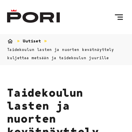
Siirry sisältöön
Etusivulle
Uutiset
Etusivu
Taidekoulun lasten ja nuorten kevätnäyttely
kuljettaa metsään ja taidekoulun juurille
Taidekoulun
lasten ja
nuorten
kevätnäyttely