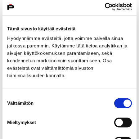
Porin taidemuseo, luentosali 2. krs
12. huhtikuuta – 25. toukokuuta
Tämä sivusto käyttää evästeitä
Avoinna ti–pe klo 11–18, la–su 10–17, ma suljettu
Hyödynnämme evästeitä, jotta voimme palvella sinua
Vapaa pääsy.
jatkossa paremmin. Käytämme tätä tietoa analytiikan ja
sivujen käyttökokemuksen parantamiseen, sekä
kohdennetun markkinoinnin suorittamiseen. Osa
evästeistä ovat välttämättömiä sivuston
toiminnallisuuden kannalta.
Suostumuksen
Välttämätön
valinta
Mieltymykset