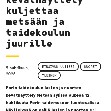
kuljettaa
metsään ja
taidekoulun
juurille
ETUSIVUN UUTISET
NUORET
9 huhtikuun,
2025
YLEINEN
Porin taidekoulun lasten ja nuorten
kevätnäyttely Metsän sylissä aukeaa 12.
huhtikuuta Porin taidemuseon luentosalissa.
Näyttelyssä on esillä lasten ja nuorten eri