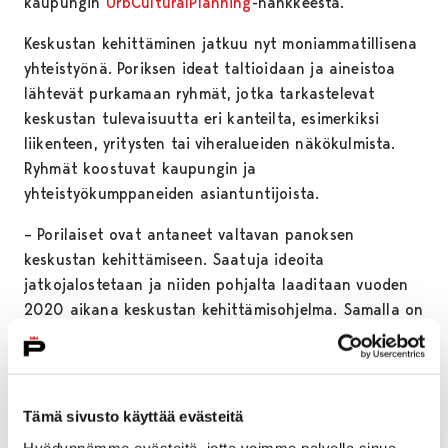
kaupungin
UrbCulturalPlanning
-hankkeesta.
Keskustan kehittäminen jatkuu nyt moniammatillisena
yhteistyönä. Poriksen ideat taltioidaan ja aineistoa
lähtevät purkamaan ryhmät, jotka tarkastelevat
keskustan tulevaisuutta eri kanteilta, esimerkiksi
liikenteen, yritysten tai viheralueiden näkökulmista.
Ryhmät koostuvat kaupungin ja
yhteistyökumppaneiden asiantuntijoista.
– Porilaiset ovat antaneet valtavan panoksen
keskustan kehittämiseen. Saatuja ideoita
jatkojalostetaan ja niiden pohjalta laaditaan vuoden
2020 aikana keskustan kehittämisohjelma. Samalla on
tarkoitus käynnistää kokeiluja, joihin kaupunkilaiset
pääsevät osallistumaan, kiittelee
kaupunkisuunnittelupäällikkö
Mikko Nurminen
.
Tämä sivusto käyttää evästeitä
Osallistavan pop-up-tilan konsepti keräsi kiinnostusta
Hyödynnämme evästeitä, jotta voimme palvella sinua