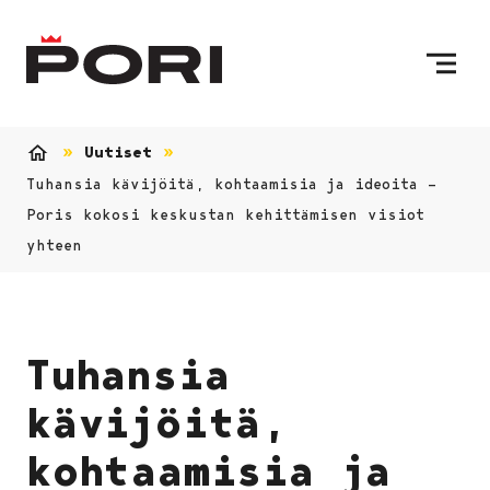
Siirry sisältöön
Etusivulle
Uutiset
Etusivu
Tuhansia kävijöitä, kohtaamisia ja ideoita –
Poris kokosi keskustan kehittämisen visiot
yhteen
Tuhansia
kävijöitä,
kohtaamisia ja