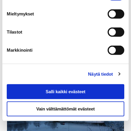
5 helmikuun, 2018
Mieltymykset
Pormestarinluodon alueella Porissa alkaa
tontinluovutuskilpailu. Kilpailu koskee
Tilastot
Pormestarinluodon elinkaarensa päässä olevan
liikekeskuksen korvaamista nykyistä tehokkaammalla ja
Markkinointi
asuntopainotteisemmalla kokonaisuudella.
Näytä tiedot
Salli kaikki evästeet
Vain välttämättömät evästeet