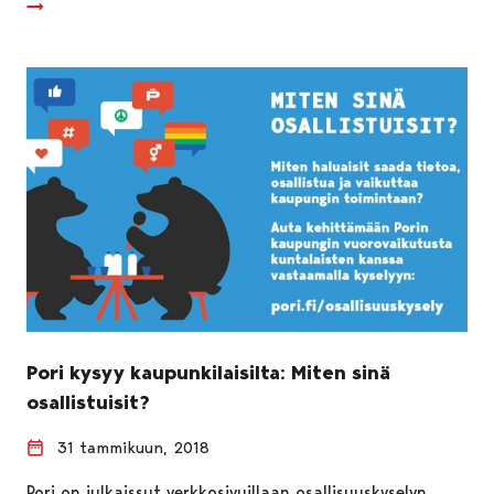
Pori kysyy kaupunkilaisilta: Miten sinä
osallistuisit?
31 tammikuun, 2018
Pori on julkaissut verkkosivuillaan osallisuuskyselyn.