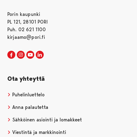
Porin kaupunki
PL 121, 28101 PORI
Puh. 02 621 1100
kirjaamo@pori.fi
Porin kaupunki Facebookissa
Avautuu uudessa välilehdessä
Porin kaupunki Instagramissa
Avautuu uudessa välilehdessä
Porin kaupunki Youtubessa
Avautuu uudessa välilehdessä
Porin kaupunki LinkedInissa
Avautuu uudessa välilehdessä
Ota yhteyttä
Puhelinluettelo
Anna palautetta
Sähköinen asiointi ja lomakkeet
Viestintä ja markkinointi