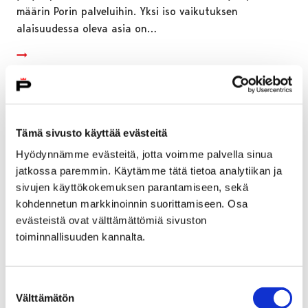
määrin Porin palveluihin. Yksi iso vaikutuksen
alaisuudessa oleva asia on…
Tämä sivusto käyttää evästeitä
Hyödynnämme evästeitä, jotta voimme palvella sinua
jatkossa paremmin. Käytämme tätä tietoa analytiikan ja
sivujen käyttökokemuksen parantamiseen, sekä
kohdennetun markkinoinnin suorittamiseen. Osa
evästeistä ovat välttämättömiä sivuston
toiminnallisuuden kannalta.
Pormestarinluodon liikekeskuksesta
Suostumuksen
Välttämätön
tontinluovutuskilpailu Porissa
valinta