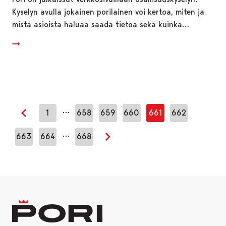
Kyselyn avulla jokainen porilainen voi kertoa, miten ja
mistä asioista haluaa saada tietoa sekä kuinka…
…
1
658
659
660
661
662
Edellinen sivu
…
663
664
668
Seuraava sivu