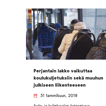
Perjantain lakko vaikuttaa
koulukuljetuksiin sekä muuhun
julkiseen liikenteeseen
31 tammikuun, 2018
Auto- ja kuljetusalan työnseisaus