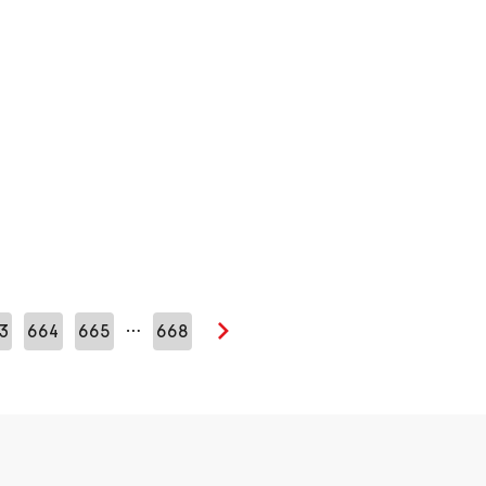
…
3
664
665
668
Seuraava sivu