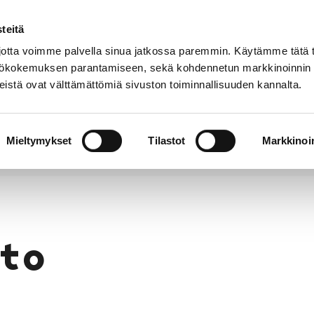
teitä
Puhelinluettelo
Anna palautetta
tta voimme palvella sinua jatkossa paremmin. Käytämme tätä t
yttökokemuksen parantamiseen, sekä kohdennetun markkinoinnin
istä ovat välttämättömiä sivuston toiminnallisuuden kannalta.
s ja
Vapaa-
Hyvinvointi
tus
aika
y
Mieltymykset
Tilastot
Markkinoin
to