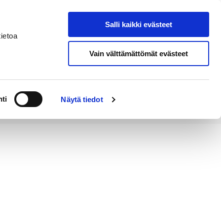
Salli kaikki evästeet
Tapahtumakalenteri
Hae sivustolta
ietoa
Vain välttämättömät evästeet
Työ ja
Kaupunki ja
rittäminen
hallinto
ti
Näytä tiedot