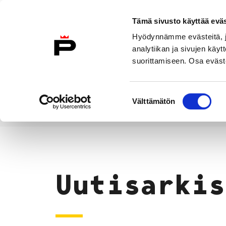
Siirry sisältöön
Tämä sivusto käyttää eväs
Suomeksi
Hyödynnämme evästeitä, jo
Etusivulle
analytiikan ja sivujen kä
suorittamiseen. Osa eväste
Asuminen ja
Kasvatu
ympäristö
koulu
Suostumuksen
Välttämätön
valinta
Uutiset
Etusivu
Uutisarkis