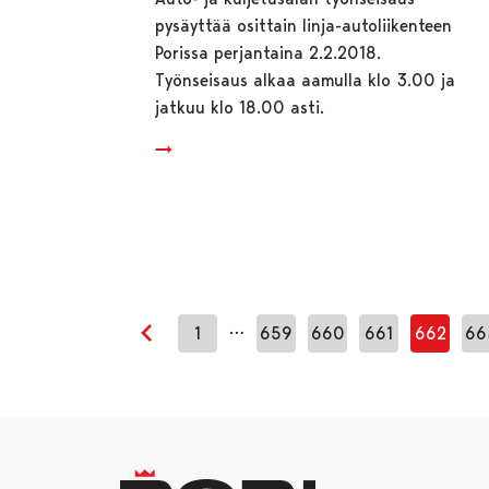
pysäyttää osittain linja-autoliikenteen
Porissa perjantaina 2.2.2018.
Työnseisaus alkaa aamulla klo 3.00 ja
jatkuu klo 18.00 asti.
…
1
659
660
661
662
66
Edellinen sivu