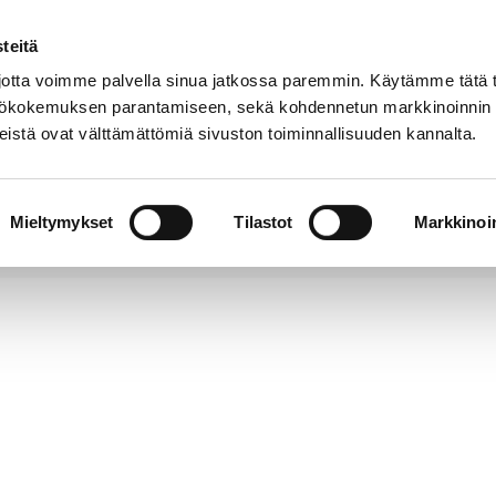
teitä
Puhelinluettelo
Anna palautetta
tta voimme palvella sinua jatkossa paremmin. Käytämme tätä t
yttökokemuksen parantamiseen, sekä kohdennetun markkinoinnin
istä ovat välttämättömiä sivuston toiminnallisuuden kannalta.
s ja
Vapaa-
Hyvinvointi
tus
aika
y
Mieltymykset
Tilastot
Markkinoin