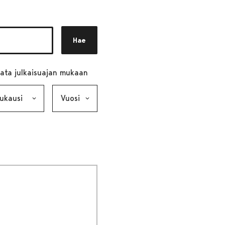
Hae
ata julkaisuajan mukaan
ausi, valinta lähettää lomakkeen
Vuosi, valinta lähettää lomakkeen