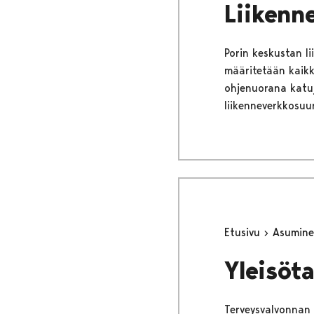
Liikenn
Porin keskustan l
määritetään kaikk
ohjenuorana katu
liikenneverkkosuu
Etusivu
Asumine
Yleisöt
Terveysvalvonnan t