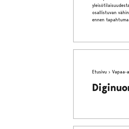
yleisötilaisuudes
osallistuvan vähi
ennen tapahtuma
Etusivu
Vapaa-
Diginuo