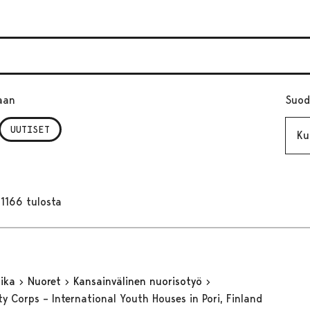
aan
Suod
Kuuk
UUTISET
1166 tulosta
aika
Nuoret
Kansainvälinen nuorisotyö
ty Corps – International Youth Houses in Pori, Finland