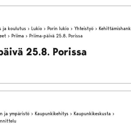
s ja koulutus
Lukio
Porin lukio
Yhteistyö
Kehittämishan
keet
Priima
Priima-päivä 25.8. Porissa
päivä 25.8. Porissa
n ja ympäristö
Kaupunkikehitys
Kaupunkikeskusta
nnittelu