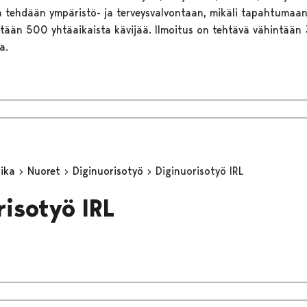
ta tehdään ympäristö- ja terveysvalvontaan, mikäli tapahtuma
ntään 500 yhtäaikaista kävijää. Ilmoitus on tehtävä vähintään
a.
aika
Nuoret
Diginuorisotyö
Diginuorisotyö IRL
risotyö IRL