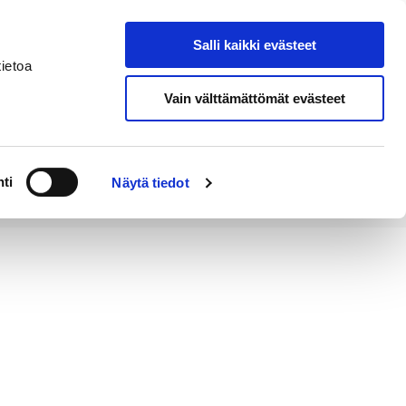
Salli kaikki evästeet
Tapahtumakalenteri
Hae sivustolta
ietoa
Vain välttämättömät evästeet
Työ ja
Kaupunki ja
rittäminen
hallinto
ti
Näytä tiedot