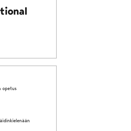
tional
n opetus
 äidinkielenään