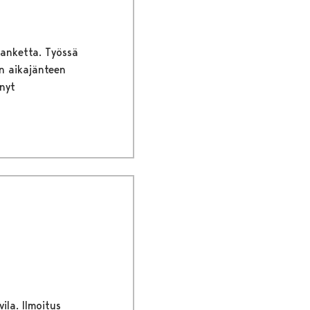
hanketta. Työssä
n aikajänteen
nyt
ila. Ilmoitus