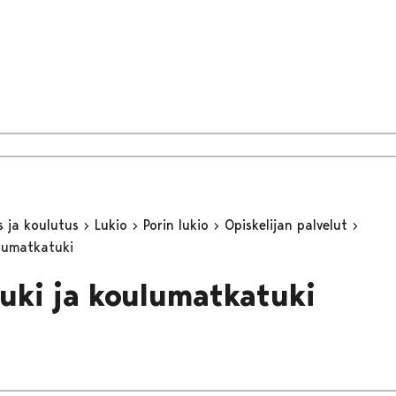
s ja koulutus
Lukio
Porin lukio
Opiskelijan palvelut
lumatkatuki
uki ja koulumatkatuki