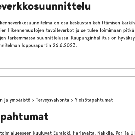
everkkosuunnittelu
iikenneverkkosuunnitelma on osa keskustan kehittämisen kärki
ien liikennemuotojen tavoiteverkot ja se tulee toimimaan pitkä
jen tarkemmassa suunnittelussa. Kaupunginhallitus on hyväksy
nnitelman loppuraportin 26.6.2023.
n ja ympäristö
Terveysvalvonta
Yleisötapahtumat
apahtumat
oimialueeseen kuuluvat Eurajoki, Harjavalta, Nakkila, Pori ja Ulv