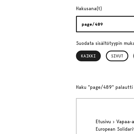
Hakusana(t)
Suodata sisältötyypin muk
KAIKKI
, VALITTU
SIVUT
Haku "page/489" palautti 
Etusivu
Vapaa-
European Solidari