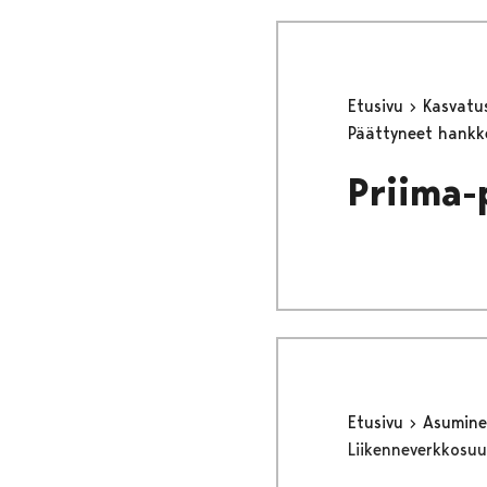
Etusivu
Kasvatu
Päättyneet hank
Priima-
Etusivu
Asumine
Liikenneverkkosuu