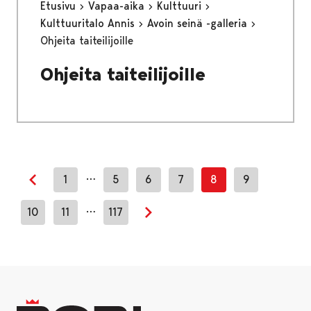
Etusivu
Vapaa-aika
Kulttuuri
Kulttuuritalo Annis
Avoin seinä -galleria
Ohjeita taiteilijoille
Ohjeita taiteilijoille
…
1
5
6
7
8
9
Edellinen sivu
…
10
11
117
Seuraava sivu