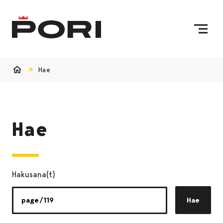
Siirry sisältöön
Etusivulle
Hae
Etusivu
Hae
Hakusana(t)
Hae