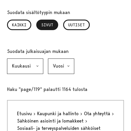
Suodata sisältötyypin mukaan
KAIKKI
SIVUT
, VALITTU
UUTISET
Suodata julkaisuajan mukaan
Kuukausi, valinta lähettää lomakkeen
Vuosi, valinta lähettää lomakkeen
Haku "page/119" palautti 1164 tulosta
Etusivu
Kaupunki ja hallinto
Ota yhteyttä
Sähköinen asiointi ja lomakkeet
Sosiaali- ja terveyspalveluiden sähköiset