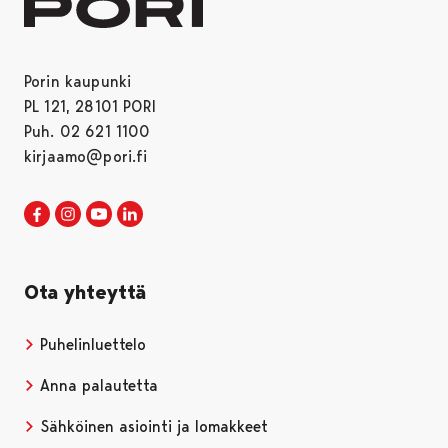
Porin kaupunki
PL 121, 28101 PORI
Puh. 02 621 1100
kirjaamo@pori.fi
Porin kaupunki Facebookissa
Avautuu uudessa välilehdessä
Porin kaupunki Instagramissa
Avautuu uudessa välilehdessä
Porin kaupunki Youtubessa
Avautuu uudessa välilehdessä
Porin kaupunki LinkedInissa
Avautuu uudessa välilehdessä
Ota yhteyttä
Puhelinluettelo
Anna palautetta
Sähköinen asiointi ja lomakkeet