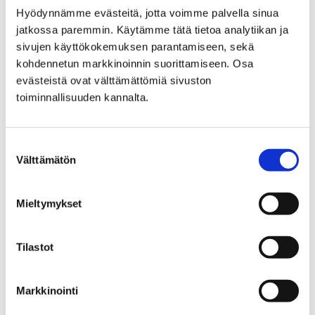
Etusivu
Kaupunki ja hallinto
Ota yhteyttä
Hyödynnämme evästeitä, jotta voimme palvella sinua
Myytävät kiinteistöt ja tilavuokraus
jatkossa paremmin. Käytämme tätä tietoa analytiikan ja
Kiinteistö Oy Domus Arctopolis
sivujen käyttökokemuksen parantamiseen, sekä
Luvianpuistokatu 1
kohdennetun markkinoinnin suorittamiseen. Osa
evästeistä ovat välttämättömiä sivuston
Luvianpuistokatu 1
toiminnallisuuden kannalta.
Suostumuksen
Välttämätön
valinta
Etusivu
Kaupunki ja hallinto
Mieltymykset
Hankkeet ja verkostot
Hankkeet
METKU – Merkityksellinen työ asiakasarvon
luomisessa kuntien palveluissa
Tilastot
METKU - Merkityksellinen
Markkinointi
työ asiakasarvon