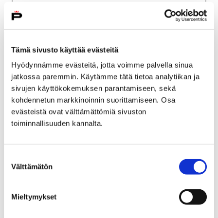
Palveluverkkouudistus
Porin väestökehitys
Porin väestökehitys
Tämä sivusto käyttää evästeitä
Hyödynnämme evästeitä, jotta voimme palvella sinua
jatkossa paremmin. Käytämme tätä tietoa analytiikan ja
sivujen käyttökokemuksen parantamiseen, sekä
Etusivu
Kaupunki ja hallinto
Ota yhteyttä
kohdennetun markkinoinnin suorittamiseen. Osa
Kaupungin asiointipalvelut
evästeistä ovat välttämättömiä sivuston
toiminnallisuuden kannalta.
Porin kaupungin asiakaspalvelu
Porin brändituotteet
Porin brändituotteet
Suostumuksen
Välttämätön
valinta
Mieltymykset