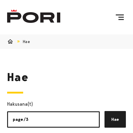
Siirry sisältöön
Etusivulle
Hae
Etusivu
Hae
Hakusana(t)
Hae