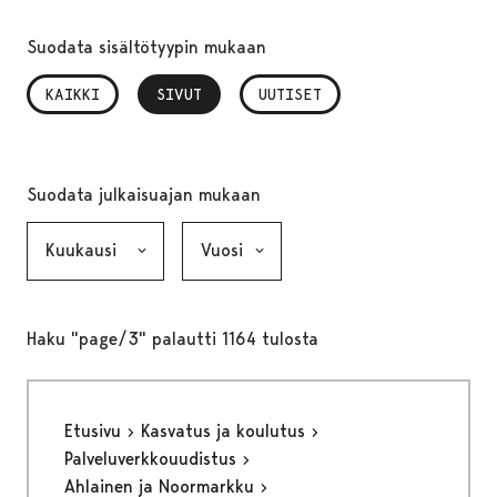
Suodata sisältötyypin mukaan
KAIKKI
SIVUT
, VALITTU
UUTISET
Suodata julkaisuajan mukaan
Kuukausi, valinta lähettää lomakkeen
Vuosi, valinta lähettää lomakkeen
Haku "page/3" palautti 1164 tulosta
Etusivu
Kasvatus ja koulutus
Palveluverkkouudistus
Ahlainen ja Noormarkku