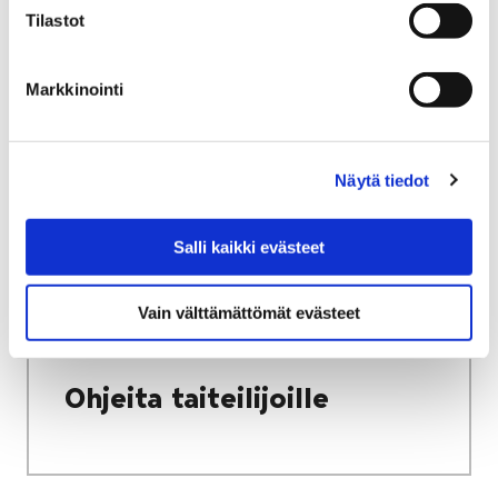
Tilastot
Etusivu
Vapaa-aika
Kulttuuri
Kulttuuritalo Annis
Avoin seinä -galleria
Tulevat näyttelyt
Markkinointi
Tulevat näyttelyt
Näytä tiedot
Salli kaikki evästeet
Etusivu
Vapaa-aika
Kulttuuri
Vain välttämättömät evästeet
Kulttuuritalo Annis
Avoin seinä -galleria
Ohjeita taiteilijoille
Ohjeita taiteilijoille