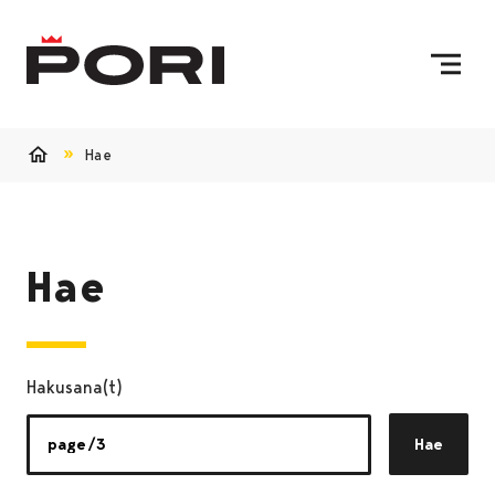
Siirry sisältöön
Etusivulle
Hae
Etusivu
Hae
Hakusana(t)
Hae