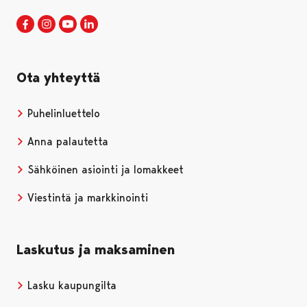
Porin kaupunki Facebookissa
Avautuu uudessa välilehdessä
Porin kaupunki Instagramissa
Avautuu uudessa välilehdessä
Porin kaupunki Youtubessa
Avautuu uudessa välilehdessä
Porin kaupunki LinkedInissa
Avautuu uudessa välilehdessä
Ota yhteyttä
Puhelinluettelo
Anna palautetta
Sähköinen asiointi ja lomakkeet
Viestintä ja markkinointi
Laskutus ja maksaminen
Lasku kaupungilta