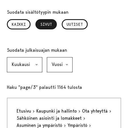
Suodata sisältötyypin mukaan
KAIKKI
SIVUT
, VALITTU
UUTISET
Suodata julkaisuajan mukaan
Kuukausi, valinta lähettää lomakkeen
Vuosi, valinta lähettää lomakkeen
Haku "page/3" palautti 1164 tulosta
Etusivu
Kaupunki ja hallinto
Ota yhteyttä
Sähköinen asiointi ja lomakkeet
Asuminen ja ympäristö
Ympäristö