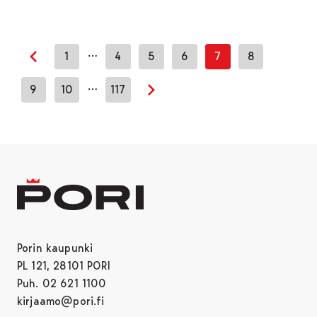
…
1
4
5
6
7
8
Edellinen sivu
…
9
10
117
Seuraava sivu
Porin kaupunki
PL 121, 28101 PORI
Puh. 02 621 1100
kirjaamo@pori.fi