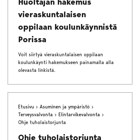
Huoltajan hakemus
vieraskuntalaisen
oppilaan koulunkäynnistä
Porissa
Voit siirtyä vieraskuntalaisen oppilaan
koulunkäynti hakemukseen painamalla alla
olevasta linkistä.
Etusivu
Asuminen ja ympäristö
Terveysvalvonta
Elintarvikevalvonta
Ohje tuholaistorjunta
Ohje tuholaistorjunta