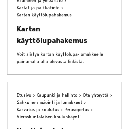
Asuminen ja ympäristö
Kartat ja paikkatieto
Kartan käyttölupahakemus
Kartan
käyttölupahakemus
Voit siirtyä kartan käyttölupa-lomakkeelle
painamalla alla olevasta linkistä.
Etusivu
Kaupunki ja hallinto
Ota yhteyttä
Sähköinen asiointi ja lomakkeet
Kasvatus ja koulutus
Perusopetus
Vieraskuntalaisen koulunkäynti