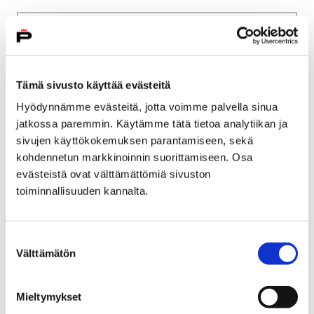
Etusivu
Kaupunki ja hallinto
Ota yhteyttä
Sähköinen asiointi ja lomakkeet
Kulttuuri ja vapaa-aika
Liikunta
Tämä sivusto käyttää evästeitä
Liikuntatilojen ja leirikeskusten vuorohakemus
Hyödynnämme evästeitä, jotta voimme palvella sinua
jatkossa paremmin. Käytämme tätä tietoa analytiikan ja
Liikuntatilojen ja
sivujen käyttökokemuksen parantamiseen, sekä
leirikeskusten
kohdennetun markkinoinnin suorittamiseen. Osa
evästeistä ovat välttämättömiä sivuston
vuorohakemus
toiminnallisuuden kannalta.
Voit siirtyä liikuntatilojen ja leirikeskusten
vuorohakemus palveluun tai pdf-lomakkeeseen
Suostumuksen
Välttämätön
painamalla alla olevasta linkistä.
valinta
Mieltymykset