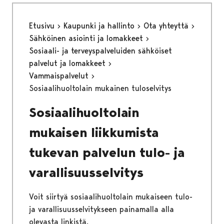
Etusivu
Kaupunki ja hallinto
Ota yhteyttä
Sähköinen asiointi ja lomakkeet
Sosiaali- ja terveyspalveluiden sähköiset
palvelut ja lomakkeet
Vammaispalvelut
Sosiaalihuoltolain mukainen tuloselvitys
Sosiaalihuoltolain
mukaisen liikkumista
tukevan palvelun tulo- ja
varallisuusselvitys
Voit siirtyä sosiaalihuoltolain mukaiseen tulo-
ja varallisuusselvitykseen painamalla alla
olevasta linkistä.