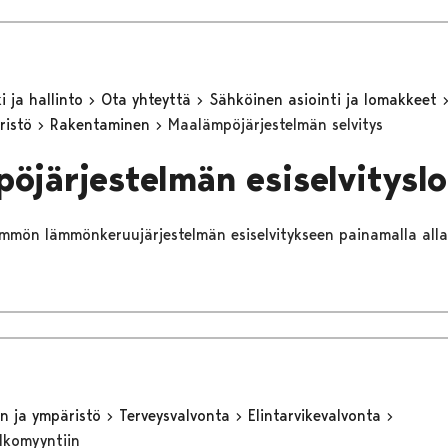
 ja hallinto
Ota yhteyttä
Sähköinen asiointi ja lomakkeet
ristö
Rakentaminen
Maalämpöjärjestelmän selvitys
öjärjestelmän esiselvitysl
ämmön lämmönkeruujärjestelmän esiselvitykseen painamalla alla 
n ja ympäristö
Terveysvalvonta
Elintarvikevalvonta
ulkomyyntiin