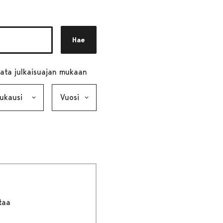
Hae
ata julkaisuajan mukaan
ausi, valinta lähettää lomakkeen
Vuosi, valinta lähettää lomakkeen
taa