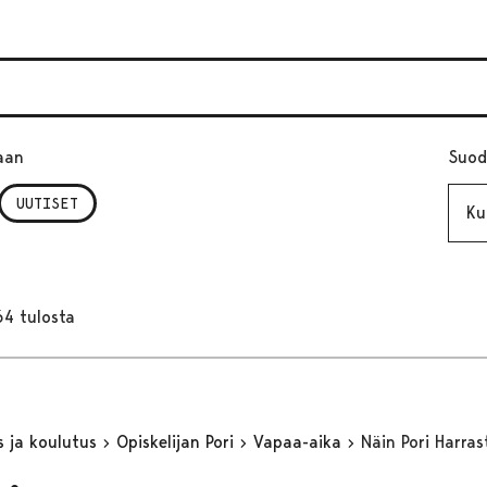
aan
Suod
Kuuk
UUTISET
64 tulosta
s ja koulutus
Opiskelijan Pori
Vapaa-aika
Näin Pori Harras