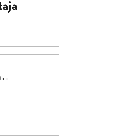
taja
sto