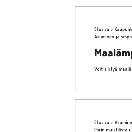
Etusivu
Kaupunki
Asuminen ja ympä
Maalämp
Voit siirtyä maal
Etusivu
Asumine
Porin muistilista 