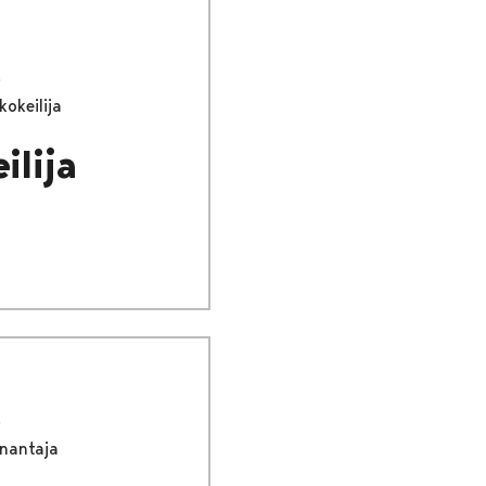
okeilija
ilija
önantaja