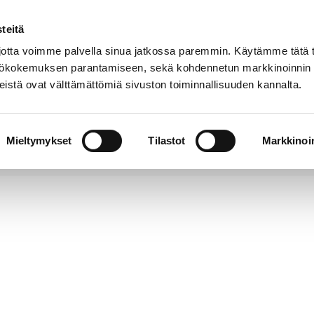
teitä
Puhelinluettelo
Anna palautetta
tta voimme palvella sinua jatkossa paremmin. Käytämme tätä t
yttökokemuksen parantamiseen, sekä kohdennetun markkinoinnin
istä ovat välttämättömiä sivuston toiminnallisuuden kannalta.
s ja
Vapaa-
Hyvinvointi
tus
aika
y
Mieltymykset
Tilastot
Markkinoin