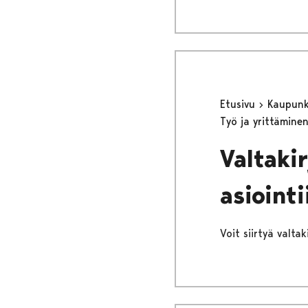
Etusivu
Kaupunki
Työ ja yrittämine
Valtaki
asiointi
Voit siirtyä valtaki