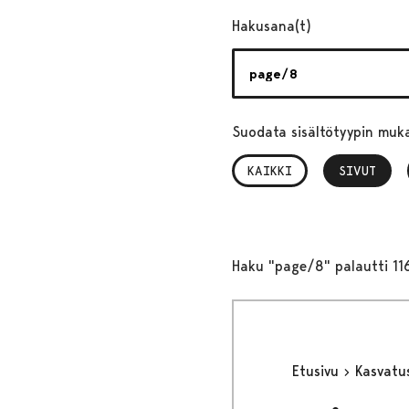
Hakusana(t)
Suodata sisältötyypin muk
KAIKKI
SIVUT
, VALITTU
Haku "page/8" palautti 11
Etusivu
Kasvatu