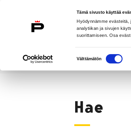
Siirry sisältöön
Tämä sivusto käyttää eväs
Suomeksi
Hyödynnämme evästeitä, jo
Etusivulle
analytiikan ja sivujen kä
suorittamiseen. Osa eväste
Asuminen ja
Kasvatu
ympäristö
koulu
Suostumuksen
Välttämätön
valinta
Hae
Etusivu
Hae