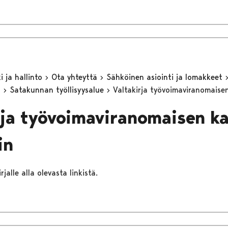
 ja hallinto
Ota yhteyttä
Sähköinen asiointi ja lomakkeet
n
Satakunnan työllisyysalue
Valtakirja työvoimaviranomaisen
rja työvoimaviranomaisen k
in
rjalle alla olevasta linkistä.