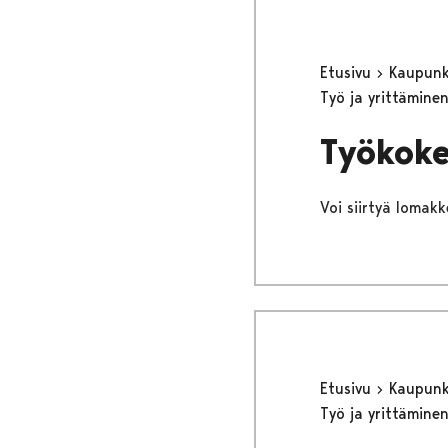
Etusivu
Kaupunki
Työ ja yrittämine
Työkoke
Voi siirtyä lomakke
Etusivu
Kaupunki
Työ ja yrittämine