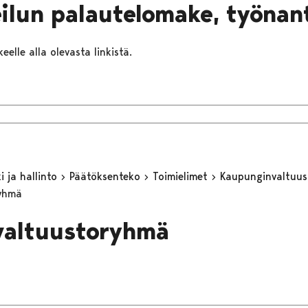
ilun palautelomake, työnan
eelle alla olevasta linkistä.
 ja hallinto
Päätöksenteko
Toimielimet
Kaupunginvaltuu
ryhmä
valtuustoryhmä