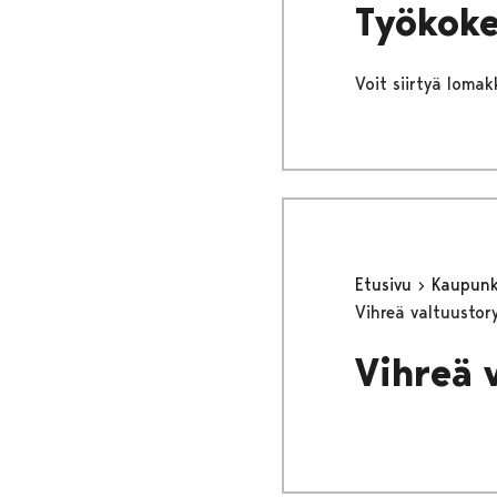
Työkoke
Voit siirtyä lomakk
Etusivu
Kaupunki
Vihreä valtuusto
Vihreä 