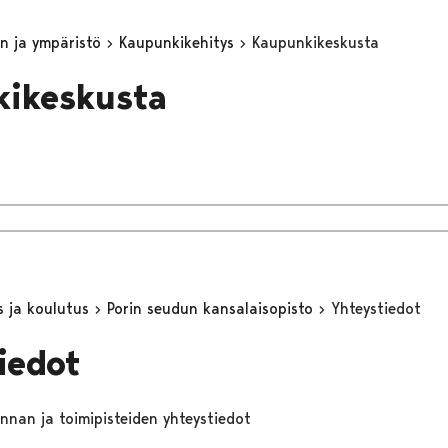
n ja ympäristö
Kaupunkikehitys
Kaupunkikeskusta
kikeskusta
s ja koulutus
Porin seudun kansalaisopisto
Yhteystiedot
iedot
nnan ja toimipisteiden yhteystiedot