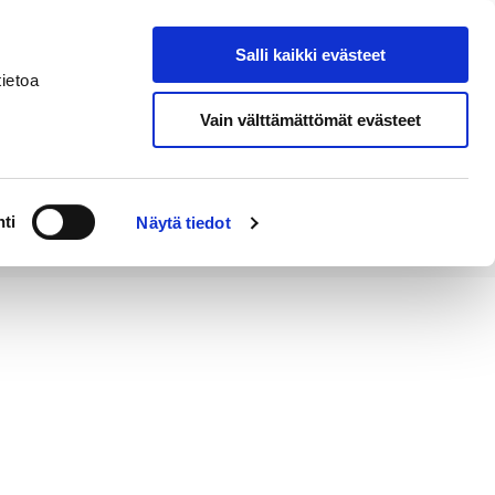
Salli kaikki evästeet
Tapahtumakalenteri
Hae sivustolta
ietoa
Vain välttämättömät evästeet
Työ ja
Kaupunki ja
rittäminen
hallinto
ti
Näytä tiedot