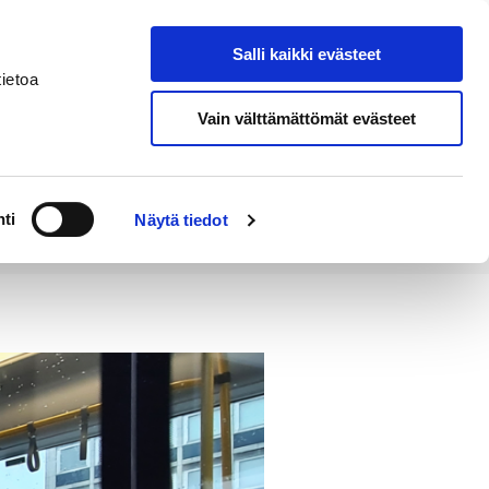
Salli kaikki evästeet
Tapahtumakalenteri
Hae sivustolta
ietoa
Vain välttämättömät evästeet
Työ ja
Kaupunki ja
rittäminen
hallinto
ti
Näytä tiedot
i-sovelluksessa!