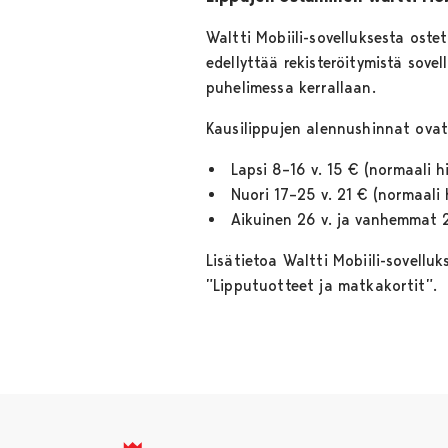
Waltti Mobiili-sovelluksesta ost
edellyttää rekisteröitymistä sovel
puhelimessa kerrallaan.
Kausilippujen alennushinnat ovat
Lapsi 8–16 v. 15 € (normaali 
Nuori 17–25 v. 21 € (normaali
Aikuinen 26 v. ja vanhemmat 
Lisätietoa Waltti Mobiili-sovellu
”Lipputuotteet ja matkakortit”.