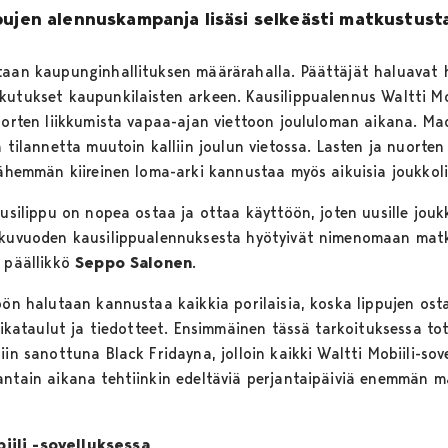
pujen alennuskampanja lisäsi selkeästi matkustust
etaan kaupunginhallituksen määrärahalla. Päättäjät haluavat
kutukset kaupunkilaisten arkeen. Kausilippualennus Waltti Mob
nuorten liikkumista vapaa-ajan viettoon joululoman aikana. M
a tilannetta muutoin kalliin joulun vietossa. Lasten ja nuorte
 vähemmän kiireinen loma-arki kannustaa myös aikuisia joukko
usilippu on nopea ostaa ja ottaa käyttöön, joten uusille joukko
Alkuvuoden kausilippualennuksesta hyötyivät nimenomaan matk
n päällikkö
Seppo Salonen
.
öön halutaan kannustaa kaikkia porilaisia, koska lippujen osta
 aikataulut ja tiedotteet. Ensimmäinen tässä tarkoituksessa t
iin sanottuna Black Fridayna, jolloin kaikki Waltti Mobiili-sov
antain aikana tehtiinkin edeltäviä perjantaipäiviä enemmän ma
iili -sovelluksessa