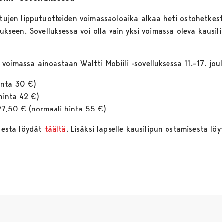
ettujen lipputuotteiden voimassaoloaika alkaa heti ostohetkes
lukseen. Sovelluksessa voi olla vain yksi voimassa oleva kausil
 voimassa ainoastaan Waltti Mobiili -sovelluksessa 11.–17. jo
hinta 30 €)
 hinta 42 €)
27,50 € (normaali hinta 55 €)
ksesta löydät
täältä
. Lisäksi lapselle kausilipun ostamisesta lö