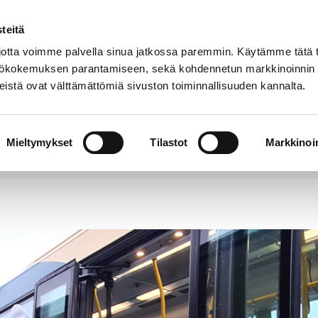
teitä
Puhelinluettelo
Anna palautetta
tta voimme palvella sinua jatkossa paremmin. Käytämme tätä t
yttökokemuksen parantamiseen, sekä kohdennetun markkinoinnin
istä ovat välttämättömiä sivuston toiminnallisuuden kannalta.
s ja
Vapaa-
Hyvinvointi
tus
aika
y
Mieltymykset
Tilastot
Markkinoin
 kausiliput joulun alla puoleen hintaan Waltti Mobiil