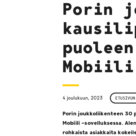
Porin j
kausili
puoleen
Mobiili
4 joulukuun, 2023
ETUSIVUN
Porin joukkoliikenteen 30 p
Mobiili –sovelluksessa. Ale
rohkaista asiakkaita kokei