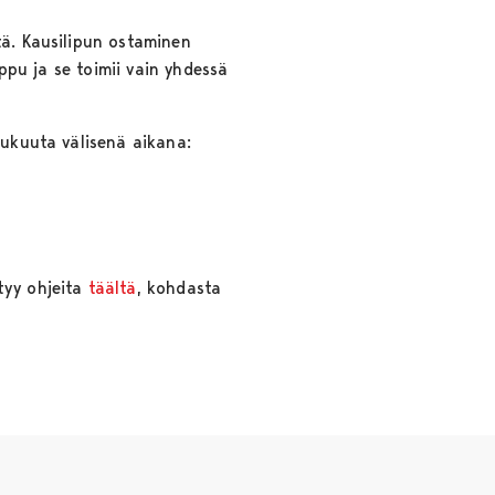
tä. Kausilipun ostaminen
ippu ja se toimii vain yhdessä
ulukuuta välisenä aikana:
ytyy ohjeita
täältä
, kohdasta