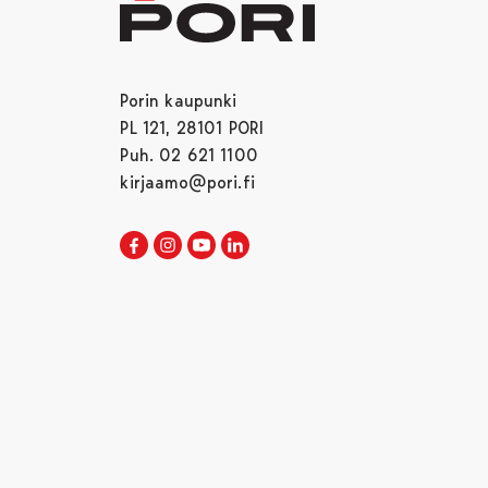
Porin kaupunki
PL 121, 28101 PORI
Puh. 02 621 1100
kirjaamo@pori.fi
Porin kaupunki Facebookissa
Avautuu uudessa välilehdessä
Porin kaupunki Instagramissa
Avautuu uudessa välilehdessä
Porin kaupunki Youtubessa
Avautuu uudessa välilehdessä
Porin kaupunki LinkedInissa
Avautuu uudessa välilehdessä