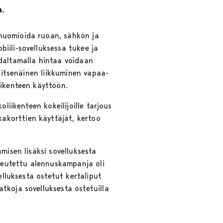
a.
 huomioida ruoan, sähkön ja
iili-sovelluksessa tukee ja
adaltamalla hintaa voidaan
n itsenäinen liikkuminen vapaa-
liikenteen käyttöön.
liikenteen kokeilijoille tarjous
akorttien käyttäjät, kertoo
misen lisäksi sovelluksesta
oteutettu alennuskampanja oli
elluksesta ostetut kertaliput
tkoja sovelluksesta ostetuilla