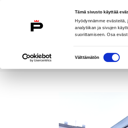
Siirry sisältöön
Tämä sivusto käyttää eväs
Suomeksi
Hyödynnämme evästeitä, jo
Etusivulle
analytiikan ja sivujen kä
suorittamiseen. Osa eväste
Asuminen ja
Kasvatu
ympäristö
koulu
Suostumuksen
Välttämätön
valinta
Uutiset
Porin joukkoliikenteen
Etusivu