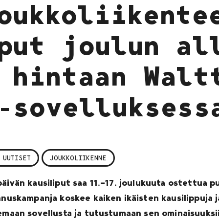
oukkoliikente
put joulun al
 hintaan Walt
-sovelluksess
 UUTISET
JOUKKOLIIKENNE
äivän kausiliput saa 11.–17. joulukuuta ostettua p
nnuskampanja koskee kaiken ikäisten kausilippuja j
lemaan sovellusta ja tutustumaan sen ominaisuuksii