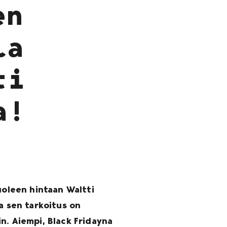
en
la
ti
a!
uoleen hintaan Waltti
a sen tarkoitus on
n. Aiempi, Black Fridayna