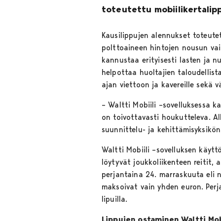
toteutettu mobiilikertalip
Kausilippujen alennukset toteut
polttoaineen hintojen nousun vai
kannustaa erityisesti lasten ja 
helpottaa huoltajien taloudellist
ajan viettoon ja kavereille sekä
– Waltti Mobiili –sovelluksessa ka
on toivottavasti houkutteleva. 
suunnittelu- ja kehittämisyksikö
Waltti Mobiili –sovelluksen käytt
löytyvät joukkoliikenteen reitit,
perjantaina 24. marraskuuta eli n
maksoivat vain yhden euron. Perj
lipuilla.
Lippujen ostaminen Waltti Mob