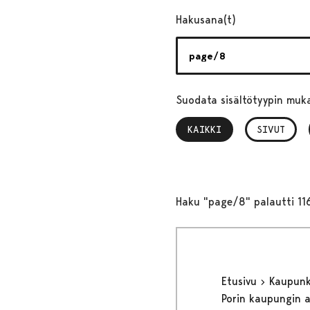
Hakusana(t)
Suodata sisältötyypin muk
KAIKKI
, VALITTU
SIVUT
Haku "page/8" palautti 11
Etusivu
Kaupunki
Porin kaupungin 