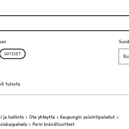
aan
Suod
Kuuk
UUTISET
66 tulosta
 ja hallinto
Ota yhteyttä
Kaupungin asiointipalvelut
asiakaspalvelu
Porin brändituotteet