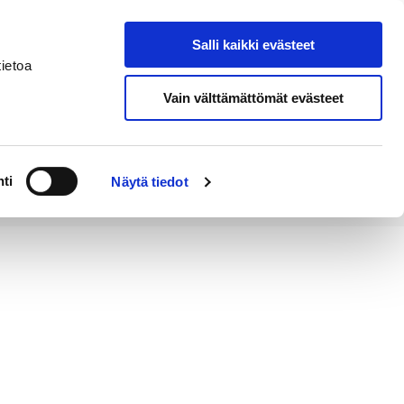
Salli kaikki evästeet
Tapahtumakalenteri
Hae sivustolta
ietoa
Vain välttämättömät evästeet
Työ ja
Kaupunki ja
rittäminen
hallinto
ti
Näytä tiedot