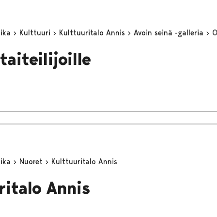
aika
Kulttuuri
Kulttuuritalo Annis
Avoin seinä -galleria
O
taiteilijoille
aika
Nuoret
Kulttuuritalo Annis
ritalo Annis