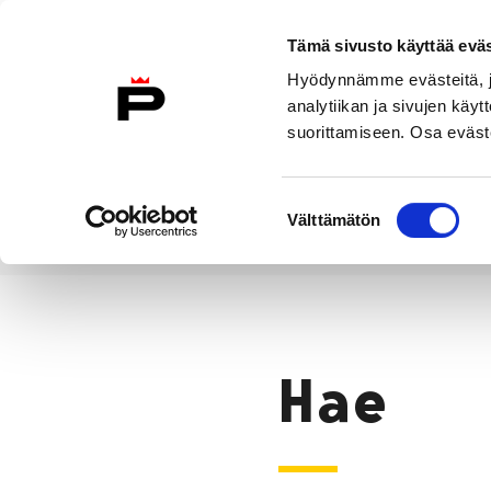
Siirry sisältöön
Tämä sivusto käyttää eväs
Suomeksi
Hyödynnämme evästeitä, jo
Etusivulle
analytiikan ja sivujen kä
suorittamiseen. Osa eväste
Asuminen ja
Kasvatu
ympäristö
koulu
Suostumuksen
Välttämätön
valinta
Hae
Etusivu
Hae