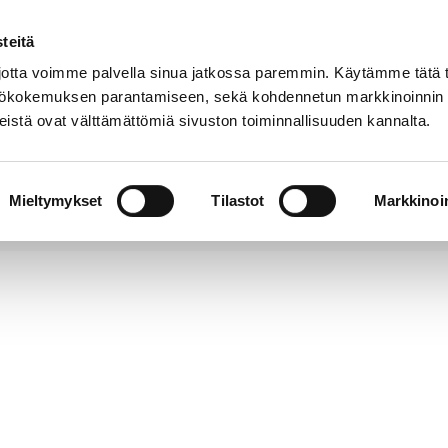
teitä
Puhelinluettelo
Anna palautetta
tta voimme palvella sinua jatkossa paremmin. Käytämme tätä t
yttökokemuksen parantamiseen, sekä kohdennetun markkinoinnin
istä ovat välttämättömiä sivuston toiminnallisuuden kannalta.
s ja
Vapaa-
Hyvinvointi
tus
aika
y
Mieltymykset
Tilastot
Markkinoin