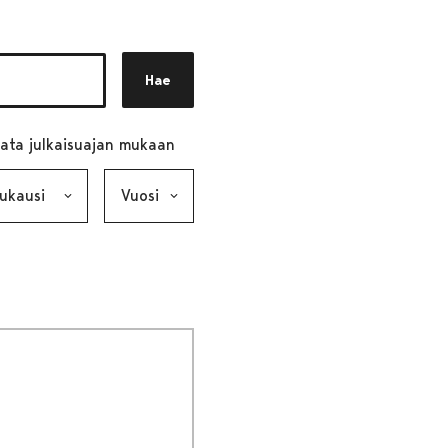
Hae
ata julkaisuajan mukaan
ausi, valinta lähettää lomakkeen
Vuosi, valinta lähettää lomakkeen