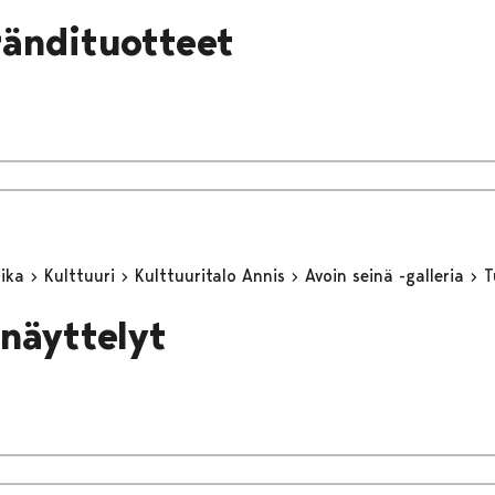
rändituotteet
aika
Kulttuuri
Kulttuuritalo Annis
Avoin seinä -galleria
T
 näyttelyt