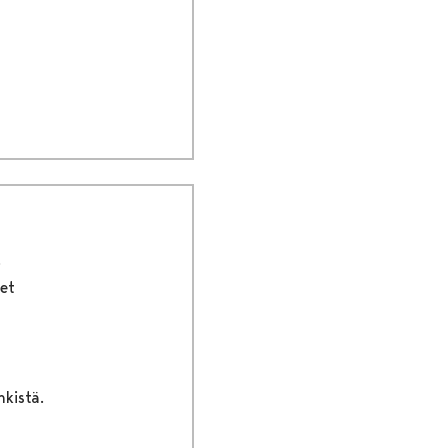
et
nkistä.