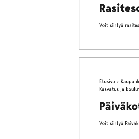
Rasites
Voit siirtyä rasit
Etusivu
Kaupunki
Kasvatus ja koul
Päiväko
Voit siirtyä Päiv