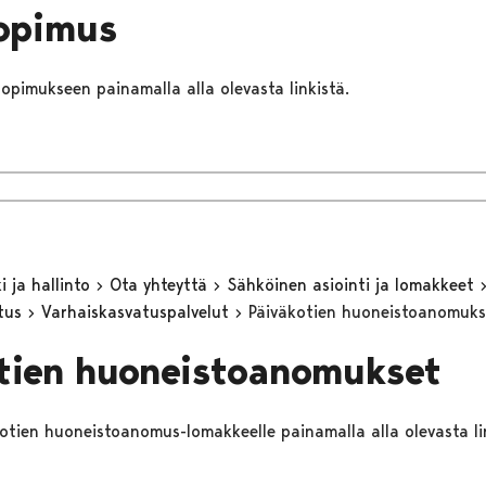
opimus
esopimukseen painamalla alla olevasta linkistä.
 ja hallinto
Ota yhteyttä
Sähköinen asiointi ja lomakkeet
utus
Varhaiskasvatuspalvelut
Päiväkotien huoneistoanomuks
tien huoneistoanomukset
äkotien huoneistoanomus-lomakkeelle painamalla alla olevasta li